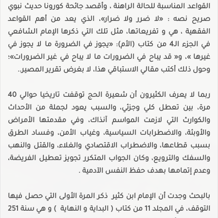
القواعد المناسبة للحالة الراهنة ، وأقصد جائحة كورونا حديث نبوي
صريح نصه : «لا ضرر ولا ضرار»، الذي يعد من أهم القواعد
الفقهية ، هي و تفريعاتها، مثل تلك التي ذكرها الإمام الشافعي
في الجزء الـ4 من كتاب (الأم): «يجوز في الضرورة ما لا يجوز في
غيرها »، و« قد يباح في الضرورات ما لا يباح في غير الضرورات»؛
وحول ذلك أكتب مقالي الاستباقي هذا، لا بغرض تقرير المصير..
ربما لا يعرف الكثيرون أن شعيرة الحج توقفت تاريخيا حوالي 40
مرة، بين تعطل كلي وجزئي، والسبب يعود لجملة من الأحداث
والكوارث التي لازمت المواسم آنذاك، وفي مقدمتها الأمراض
والأوبئة، والاضطرابات السياسية، وغياب الأمن، وفساد الطرق
بسبب قطاعها، والاضطراب الاقتصادي والغلاء، والقتل والنهب
والسفك والترويع، وكان الجواب المتكرر تجويز تعطيل الفريضة،
وعدم إتمامها بهدف حفظ النفس الآدمية .
بالبحث وجدت أن الإمام ابن كثير ذكر المرة الأولى التي حصل فيها
التوقف، في المجلد 11 من كتاب ( البداية و النهاية ) و هي سنة 251