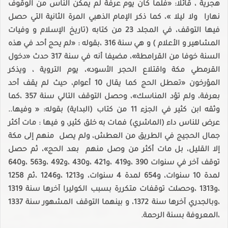
هجرية ، قائلا: «فلما كان يوم عرفة لم يمكن الناس من الوقوف
نهارا ولا ليلا »، كما ذكر الإمام الذهبي المرة الثانية التي حصل
فيها التوقف، في المجلد 23 من كتابه (تاريخ الإسلام و وفيات
المشاهير و الأعلام ) و هي سنة 316 ،بقوله : «لم يحج أحد في هذه
السنة خوفا من القرامطة»، مضيفا أنه في سنة 317 حدث «دخول
القرمطي مكة واقتلاع الحجر الأسود»، يوم التروية ، ويذكر
المؤرخون «تعطل الحج كما يقال 10 أعوام، حيث لم يقف أحد
بعرفة، ولم تؤد المناسك»، وحصل التوقف التالي سنة 357 ،كما
وثقه ابن كثير في الجزء 11 من كتاب (البداية) بقوله: « وفيها..
عرض للناس داء (الماشري) فمات به خلق كثير، و فيها : مات أكثر
جمال الحجيج في الطريق من العطش، ولم يصل منهم إلى مكة
إلا القليل، بل مات أكثر من وصل منهم بعد الحج»، ثم حصل
توقف آخر في سنوات 390 ،و419 ،و421 ،و430 ،و492 ،و563 ،و640
لمدة 10 سنوات، و654 لمدة 4 سنوات، و1213 ،و1246 ،ثم 1258
،و1313 ،وحصلت توقفات متكررة بسبب الكوليرا آخرها سنة 1319
،وبالجدري آخرها سنة 1372، و بينهما التوقف المشهور سنة 1337
،المعروفة بسنة الرحمة.