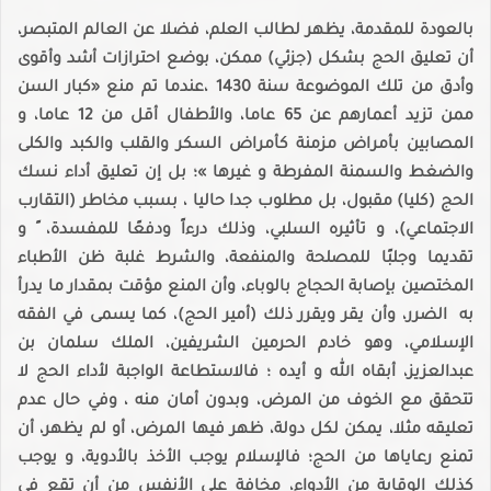
بالعودة للمقدمة، يظهر لطالب العلم، فضلا عن العالم المتبصر،
أن تعليق الحج بشكل (جزئي) ممكن، بوضع احترازات أشد وأقوى
وأدق من تلك الموضوعة سنة 1430 ،عندما تم منع «كبار السن
ممن تزيد أعمارهم عن 65 عاما، والأطفال أقل من 12 عاما، و
المصابين بأمراض مزمنة كأمراض السكر والقلب والكبد والكلى
والضغط والسمنة المفرطة و غيرها »؛ بل إن تعليق أداء نسك
الحج (كليا) مقبول، بل مطلوب جدا حاليا ، بسبب مخاطر (التقارب
الاجتماعي)، و تأثيره السلبي، وذلك درءاً ودفعًا للمفسدة، ً و
تقديما وجلبًا للمصلحة والمنفعة، والشرط غلبة ظن الأطباء
المختصين بإصابة الحجاج بالوباء، وأن المنع مؤقت بمقدار ما يدرأ
به الضرر، وأن يقر ويقرر ذلك (أمير الحج)، كما يسمى في الفقه
الإسلامي، وهو خادم الحرمين الشريفين، الملك سلمان بن
عبدالعزيز، أبقاه الله و أيده ؛ فالاستطاعة الواجبة لأداء الحج لا
تتحقق مع الخوف من المرض، وبدون أمان منه ، وفي حال عدم
تعليقه مثلا، يمكن لكل دولة، ظهر فيها المرض، أو لم يظهر، أن
تمنع رعاياها من الحج؛ فالإسلام يوجب الأخذ بالأدوية، و يوجب
كذلك الوقاية من الأدواء، مخافة على الأنفس من أن تقع في