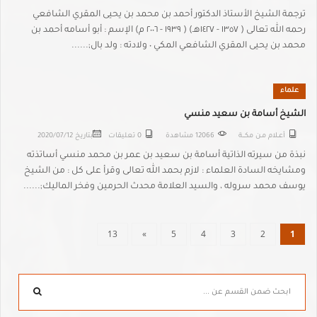
ترجمة الشيخ الأستاذ الدكتور أحمد بن محمد بن يحيى المقري الشافعي
رحمه الله تعالى ( ١٣٥٧ - ١٤٢٧هـ) ( ١٩٣٩ - ٢٠٠٦ م) الإسم : أبو أسامه أحمد بن
محمد بن يحيى المقري الشافعي المكي ٠ ولادته : ولد بال;......
علماء
الشيخ أسامة بن سعيد منسي
أعــلام مـن مكـــة
12066 مشاهدة
0 تعليقات
بتاريخ
2020/07/12
نبذة من سيرته الذاتية أسامة بن سعيد بن عمر بن محمد منسي أساتذته
ومشايخه السادة العلماء : لازم بحمد الله تعالى وقرأ على كل : من الشيخ
يوسف محمد سروله ، والسيد العلامة محدث الحرمين وفخر الماليك;......
13
»
5
4
3
2
1