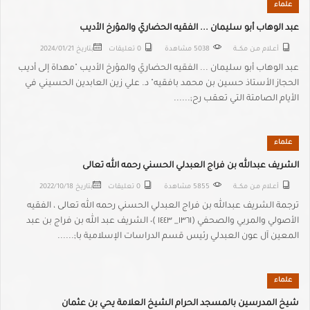
علماء
عبد الوهاب أبو سليمان ... الفقيه الحضاريّ والمؤرخ الأديب
أعــلام مـن مكـــة
5038 مشاهدة
0 تعليقات
بتاريخ
2024/01/21
عبد الوهاب أبو سليمان ... الفقيه الحضاريّ والمؤرخ الأديب "مهداة إلى أديب
الحجاز الأستاذ حسين بن محمد بافقيه" د. علي زين العابدين الحسيني في
الأيام الصامتة التي تعقب رح;......
علماء
الشريف عبدالله بن فراج العبدلي الحسني رحمه الله تعالى
أعــلام مـن مكـــة
5855 مشاهدة
0 تعليقات
بتاريخ
2022/10/18
ترجمة الشريف عبدالله بن فراج العبدلي الحسني رحمه الله تعالى ، الفقيه
الأصولي والمربي والصحفي (١٣٦١_ ١٤٤٣ )٠ الشريف عبد الله بن فراج بن عبد
المعين آل عون العبدلي رئيس قسم الدراسات الإسلامية با;......
علماء
شيخ المدرسين بالمسجد الحرام الشيخ العلامة يحي بن عثمان