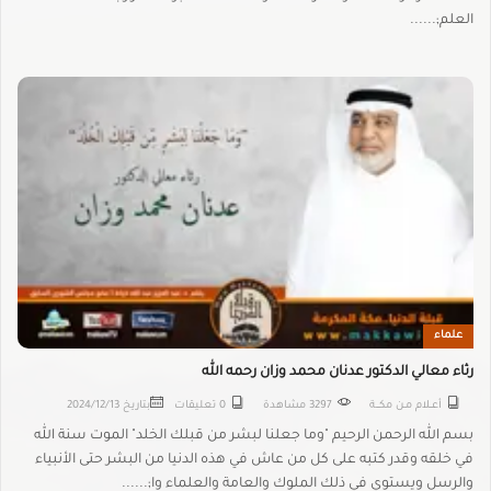
العلم;......
علماء
رثاء معالي الدكتور عدنان محمد وزان رحمه الله
أعــلام مـن مكـــة
3297 مشاهدة
0 تعليقات
بتاريخ
2024/12/13
بسم الله الرحمن الرحيم "وما جعلنا لبشر من قبلك الخلد" الموت سنة الله
في خلقه وقدر كتبه على كل من عاش في هذه الدنيا من البشر حتى الأنبياء
والرسل ويستوي في ذلك الملوك والعامة والعلماء وا;......