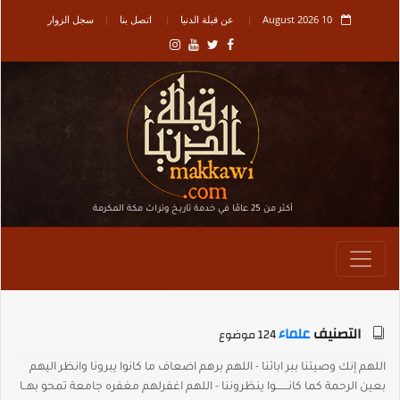
10 August 2026
عن قبلة الدنيا
اتصل بنا
سجل الزوار
أكثر من 25 عامًا في خدمة تاريـخ وتراث مكة المكرمة
التصنيف
علماء
124 موضوع
اللهم إنك وصيتنا ببر ابائنا - اللهم برهم اضعاف ما كانوا يبرونا وانظر اليهم
بعين الرحمة كما كانـــــــوا ينظروننا - اللهم اغفرلهم مغفره جامعة تمحو بهــا