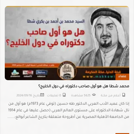
علماء
محمد شطا هل هو أول صاحب دكتوراه في دول الخليج؟
أعــلام مـن مكـــة
5625 مشاهدة
0 تعليقات
بتاريخ
2024/09/16
إذا كان عميد الأدب العربي الدكتور طه حسين (توفي عام 1973م) هو أول من
نال شهادة الدكتوراه على مستوى العالم العربي (حصل عليها في عام 1914
من الجامعة الأهلية المصرية عن أطروحة متعلقة بتاريخ الشاعر أبوالع;......