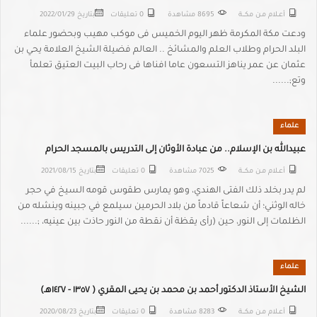
أعــلام مـن مكـــة
8695 مشاهدة
0 تعليقات
بتاريخ
2022/01/29
ودعت مكة المكرمة ظهر اليوم الخميس فى موكب مهيب وبحضور علماء
البلد الحرام وطلاب العلم والمشائخ .. العالم فضيلة الشيخ العلامة يحي بن
عثمان عن عمر يناهز التسعون عاما افناها فى رحاب البيت العتيق تعلمأ
وتع;......
علماء
عبيدالله بن الإسلام.. من عبادة الأوثان إلى التدريس بالمسجد الحرام
أعــلام مـن مكـــة
7025 مشاهدة
0 تعليقات
بتاريخ
2021/08/15
لم يدر بخلد ذلك الفتى الهندي، وهو يمارس طقوس قومه السيخ في حجر
خاله الوثني؛ أن شعاعاً قادماً من بلاد الحرمين سيلمع في جبينه وينشله من
الظلمات إلى النور، حين (رأى يقظة أن نقطة من النور حاذت بين عينيه، ;......
علماء
الشيخ الأستاذ الدكتور أحمد بن محمد بن يحيى المقري ( ١٣٥٧ - ١٤٢٧هـ)
أعــلام مـن مكـــة
8283 مشاهدة
0 تعليقات
بتاريخ
2020/08/23