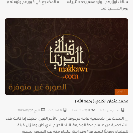
سالف اوزارهم - وارحمهم رحمه تنير لهـــــــــــــم المضجع في قبورهم وتؤمنهم
يوم الفــــــــــزع عند
علماء
محمد عثمان الكنوي ( رحمه الله )
أعــلام مـن مكـــة
2611 مشاهدة
0 تعليقات
بتاريخ
2025/03/07
إن التحدّث عن شخصية عامة مرموقة ليس بالأمر الهيّن، فكيف إذا كانت هذه
الشخصية من علماء مكة المكرمة، البلد الحرام الذي كان وما زال قبلة
للعلماء وموئلًا للمعرفة؟ وقد امتاز علماء مكة عبر العصور بسعة