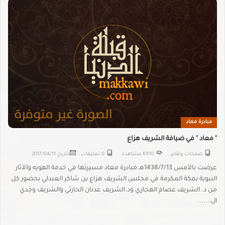
مبادرة معاد
" معاد " في ضيافة الشريف هزاع
صفحات وتقاير
6910 مشاهدة
0 تعليقات
بتاريخ
2017/04/11
عرضت بالأمس 1438/7/13هـ مبادرة معاد مسيرتها في خدمة الهويه والآثار
النبوية بمكة المكرمة في مجلس الشريف هزاع بن شاكر العبدلي بحضور كل
من د. الشريف عصام الهجاري ود.الشريف عدنان الحارثي والشريف وجدي
ال;......