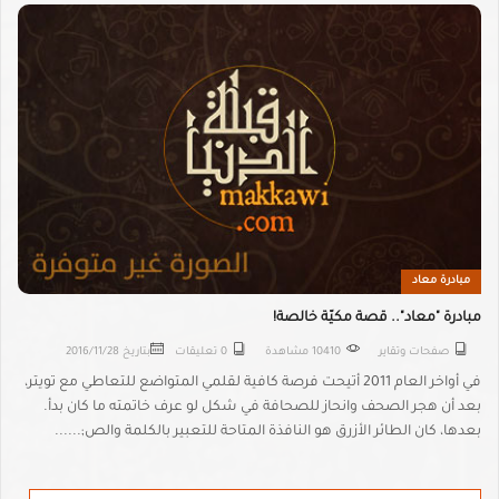
مبادرة معاد
مبادرة "معاد".. قصة مكيّة خالصة!
صفحات وتقاير
10410 مشاهدة
0 تعليقات
بتاريخ
2016/11/28
في أواخر العام 2011 أتيحت فرصة كافية لقلمي المتواضع للتعاطي مع تويتر،
بعد أن هجر الصحف وانحاز للصحافة في شكل لو عرف خاتمته ما كان بدأ.
بعدها، كان الطائر الأزرق هو النافذة المتاحة للتعبير بالكلمة والص;......