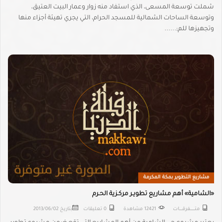
شملت توسعة المسعى، الذي استفاد منه زوار وعمار البيت العتيق،
وتوسعة الساحات الشمالية للمسجد الحرام، التي يجري تهيئة أجزاء منها
وتجهيزها للم;......
مشاريع التطوير بمكة المكرمة
«الشامية» أهم مشاريع تطويـر مركـزية الحـرم
متـــــــــفرقــــــات
12421 مشاهدة
0 تعليقات
بتاريخ
2013/06/02