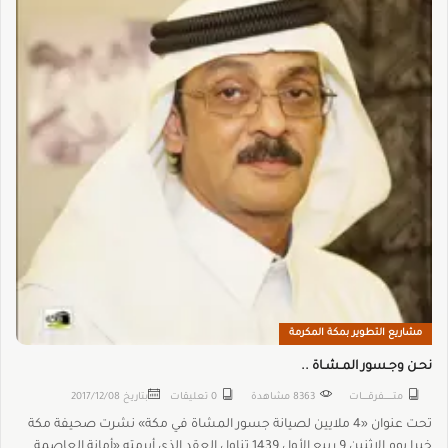
مشاريع التطوير بمكة المكرمة
نحـن وجـسور المـشـاة ..
متـــــــــفرقــــــات
8363 مشاهدة
0 تعليقات
بتاريخ
2017/12/08
تحت عنوان «4 ملايين لصيانة جسور المشاة في مكة» نشرت صحيفة مكة
خبرا يوم الاثنين 9 ربيع الأول 1439 تناول العقد الذي أبرمته «أمانة العاصمة