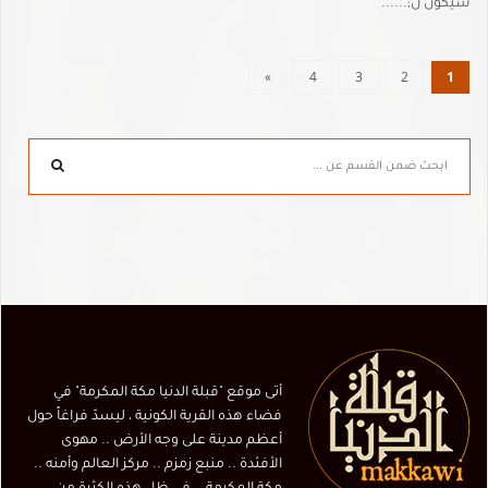
سيكون ل;......
»
4
3
2
1
أتى موقع "قبلة الدنيا مكة المكرمة" في
فضاء هذه القرية الكونية ، ليسدّ فراغاً حول
أعظم مدينة على وجه الأرض .. مهوى
الأفئدة .. منبع زمزم .. مركز العالم وأمنه ..