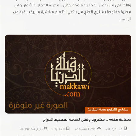
والأضاحي من نوعين: مجازر مفتوحة، وهي: ــ مجزرة الجمال والأبقار: وهي
مجزرة مفتوحة يشتري الحاج من بائعي الأنعام مباشرة ما يرغب فيه من
ال;......
مشاريع التطوير بمكة المكرمة
«ساعة مكة» .. مشروع وقفي لخدمة المسجد الحرام
متـــــــــفرقــــــات
13295 مشاهدة
0 تعليقات
بتاريخ
2013/09/24