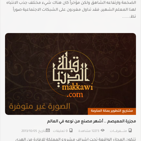
الضخمة وارتفاعه الشاهق ولكن مؤخراً كان هناك شيء مختلف جذب الانتباه
لهذا المعلم الشهير، فقد تداول مغردون على الشبكات الاجتماعية صوراً
تظ;......
مشاريع التطوير بمكة المكرمة
مجزرة المعيصم .. أشهر مصنع من نوعه في العالم
متـــــــــفرقــــــات
12273 مشاهدة
0 تعليقات
بتاريخ
2013/10/05
تتكون المجازر الواقعة تحت إشراف مشروع المملكة للإفادة من الهدي