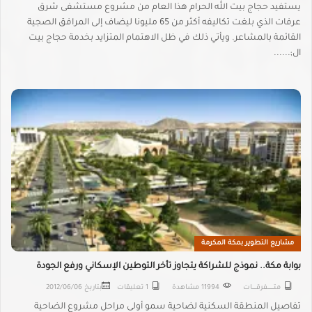
يستفيد حجاج بيت الله الحرام هذا العام من مشروع مستشفى شرق
عرفات الذي بلغت تكاليفه أكثر من 65 مليونا ليضاف إلى المرافق الصجية
القائمة بالمشاعر. ويأتي ذلك في ظل الاهتمام المتزايد بخدمة حجاج بيت
ال;......
مشاريع التطوير بمكة المكرمة
بوابة مكة.. نموذج للشراكة يتجاوز تأخر التوطين الإسكاني ورفع الجودة
متـــــــــفرقــــــات
11994 مشاهدة
1 تعليقات
بتاريخ
2012/06/06
تفاصيل المنطقة السكنية لضاحية سمو أولى مراحل مشروع الضاحية