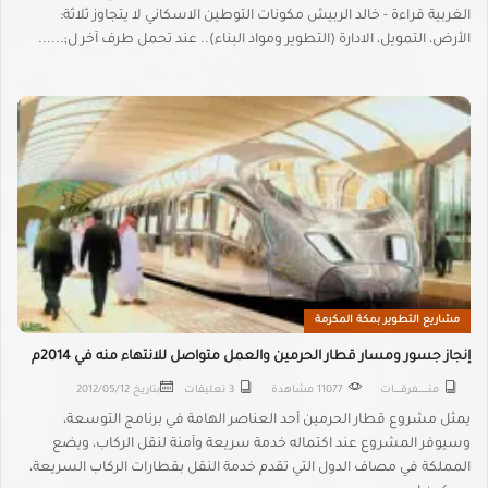
الغربية قراءة - خالد الربيش مكونات التوطين الاسكاني لا يتجاوز ثلاثة:
الأرض، التمويل، الادارة (التطوير ومواد البناء).. عند تحمل طرف آخر ل;......
مشاريع التطوير بمكة المكرمة
إنجاز جسور ومسار قطار الحرمين والعمل متواصل للانتهاء منه في 2014م
متـــــــــفرقــــــات
11077 مشاهدة
3 تعليقات
بتاريخ
2012/05/12
يمثل مشروع قطار الحرمين أحد العناصر الهامة في برنامج التوسعة،
وسيوفر المشروع عند اكتماله خدمة سريعة وآمنة لنقل الركاب، ويضع
المملكة في مصاف الدول التي تقدم خدمة النقل بقطارات الركاب السريعة،