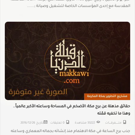
المقدسة مع إحدى المؤسسات الخاصة لتشغيل وصيانة ;......
مشاريع التطوير بمكة المكرمة
حقائق مذهلة عن برج مكة: الأضخم في المساحة وساعته الأكبر عالمياً..
وهذا ما تخفيه قمّته
متـــــــــفرقــــــات
33222 مشاهدة
0 تعليقات
بتاريخ
2016/12/26
جذب برج الساعة في مكة الاهتمام منذ إنشائه بجماله المعماري وساعته