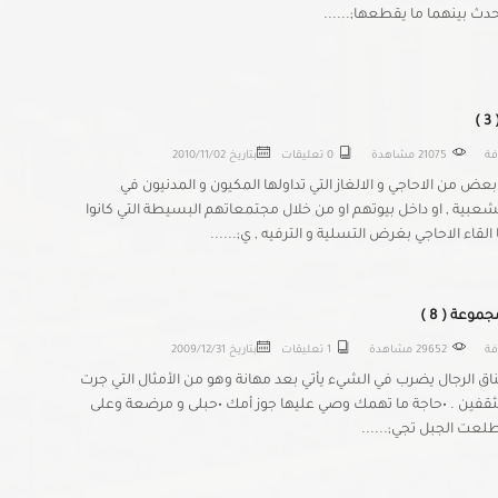
 بينهما ما يقطعها;......
)
افة
21075 مشاهدة
0 تعليقات
بتاريخ
2010/11/02
ض من الاحاجي و الالغاز التي تداولها المكيون و المدنيون في
عبية , او داخل بيوتهم او من خلال مجتمعاتهم البسيطة التي كانوا
لقاء الاحاجي بغرض التسلية و الترفيه , ي;......
موعة ( 8 )
افة
29652 مشاهدة
1 تعليقات
بتاريخ
2009/12/31
ناق الرجال يضرب في الشيء يأتي بعد مهانة وهو من الأمثال التي جرت
ثقفين . •حاجة ما تهمك وصي عليها جوز أمك •حبلى و مرضعة وعلى
لعت الجبل تجي;......