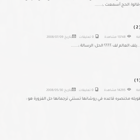
قالوا: الحج أسمعت ,;......
)
افة
13748 مشاهدة
0 تعليقات
بتاريخ
2008/07/09
لف العالم لف ؟؟؟؟ الحل: الرسالة ;......
)
افة
14295 مشاهدة
0 تعليقات
بتاريخ
2008/05/30
يله مخنصره قاعده في روشانها تستني ترجمانها حل الفزورة هو :