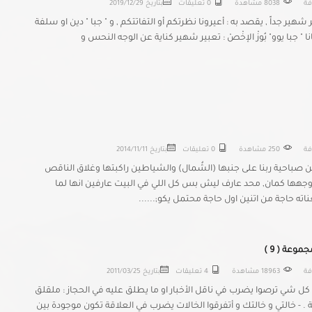
افة
8038 مشاهدة
0 تعليقات
بتاريخ
2019/12/29
ر شهير جداً , يقصد به : أعيرونا نظرتكم أو التفاتتكم , و " جبا " دين او سلفة
نا " جبا يوو" بُوزْ الإخْصْ : تعبير شهير كناية عن الوجه النحس و
افة
250 مشاهدة
0 تعليقات
بتاريخ
2014/11/11
 صباحية ربنا على جنبها (الشُمال) والشياطين راكبتها وغلاق الناقص
 وجهها كمان, محد عارف ليش بس كل اللي في البيت عارفين انها لما
ه حاجة من اتنين اول حاجة محتمل يكو;......
موعة ( 9 )
افة
18963 مشاهدة
4 تعليقات
بتاريخ
2011/03/25
كل شي ترصوا يضرب في ناقل الأخبار او ما يطلق عليه في الحجاز : ملقلق
ة . - خالتي و خالتك و أتفرقوا الخالات يضرب في العلاقة تكون موجودة بين