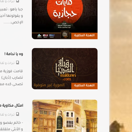
تـــراث و ثقــ
جبا ياهو : تعبي
و يقولونها أحيا
الإخص;......
اللهجة المكاوية
وه يا ندامة !
تـــراث و ثقــ
قامت فوزية من
تضارب (دُبان)
تصحى كده معنات
اللهجة المكاوية
امثال مكاوية مج
تـــراث و ثقــ
- خاتم بفصو و 
و الأنثى ملقلق