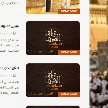
شخصين ثم يحدث
اللهجة المكاوية
فوازير مكاوية ( 3 
تـــراث و ثقــ
قد أمكن جمع بع
مجتمعاتهم الش
يمارسون فيها ا
اللهجة المكاوية
امثال مكاوية مج
تـــراث و ثقــ
•الحاجة تدق أع
على ألسنة الم
كتفها أربعة وط
اللهجة المكاوية