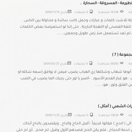
لطيرمة - المسروقة - السحارة ..
افة
16538 مشاهدة
0 تعليقات
بتاريخ
2009/11/19
لة تلاشت كلمات و عبارات وجمل كانت سائدة و متداولة بين الناس ,
لغة الفصحى أو اللهجة الدارجة , حتى إننا لو استعرضنا بعض الكلمات
ي لم تعد تستعمل منذ زمن طويل وجمعن;......
موعة ( 7 )
افة
26083 مشاهدة
0 تعليقات
بتاريخ
2009/05/25
أبوها شهاب وشكلها زي الهباب يضرب فيمن لا يوافق إسمه شكله او
 : هو غبار الفحم الأسود . •أصبر يا تور حتى يجيك الما يضرب في الصب
القلق وتور : هو;......
راث الشعبي ( أمثال )
افة
13638 مشاهدة
0 تعليقات
بتاريخ
2008/11/25
ى ( الحج ) فقالوا قديماً : أقبل الحاج والداج , ويقصدون بالداج آنذاك
ي خدمة الحجاج , فلم يكن الحج قصدهم الأول وقيل :لج فحج ..أي لج حتى