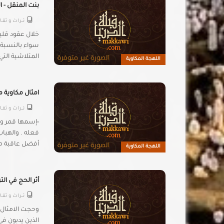
بنت المنقل - ا
تـــراث و ثقــ
خلال عقود قلي
سواء بالنسبة ل
المتلاشية الت
اللهجة المكاوية
امثال مكاوية مج
تـــراث و ثقــ
•إسمها قمر و 
فعله . والهباب
أفضل عاقبة من 
اللهجة المكاوية
أثر الحج في الت
تـــراث و ثقــ
وحجت الامثال ال
الذين يدبون ف