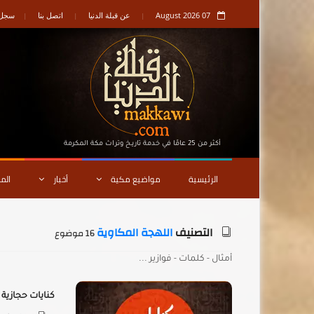
07 August 2026
عن قبلة الدنيا
اتصل بنا
سجل ا
أكثر من 25 عامًا في خدمة تاريـخ وتراث مكة المكرمة
الرئيسية
مواضيع مكية
أخبار
الم
التصنيف
اللهجة المكاوية
16 موضوع
أمثال - كلمات - فوازير ...
كنايات حجازية