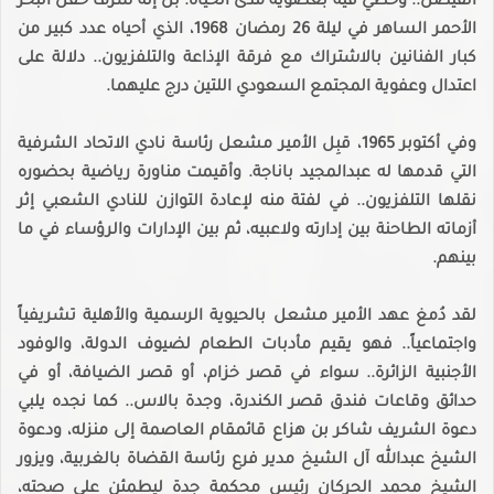
الفيصل.. وحظي فيه بعضوية مدى الحياة. بل إنه شرّف حفل البحر
الأحمر الساهر في ليلة 26 رمضان 1968، الذي أحياه عدد كبير من
كبار الفنانين بالاشتراك مع فرقة الإذاعة والتلفزيون.. دلالة على
اعتدال وعفوية المجتمع السعودي اللتين درج عليهما.
وفي أكتوبر 1965، قبِل الأمير مشعل رئاسة نادي الاتحاد الشرفية
التي قدمها له عبدالمجيد باناجة. وأقيمت مناورة رياضية بحضوره
نقلها التلفزيون.. في لفتة منه لإعادة التوازن للنادي الشعبي إثر
أزماته الطاحنة بين إدارته ولاعبيه، ثم بين الإدارات والرؤساء في ما
بينهم.
لقد دُمغ عهد الأمير مشعل بالحيوية الرسمية والأهلية تشريفياً
واجتماعياً.. فهو يقيم مأدبات الطعام لضيوف الدولة، والوفود
الأجنبية الزائرة.. سواء في قصر خزام، أو قصر الضيافة، أو في
حدائق وقاعات فندق قصر الكندرة، وجدة بالاس.. كما نجده يلبي
دعوة الشريف شاكر بن هزاع قائمقام العاصمة إلى منزله، ودعوة
الشيخ عبدالله آل الشيخ مدير فرع رئاسة القضاة بالغربية، ويزور
الشيخ محمد الحركان رئيس محكمة جدة ليطمئن على صحته،