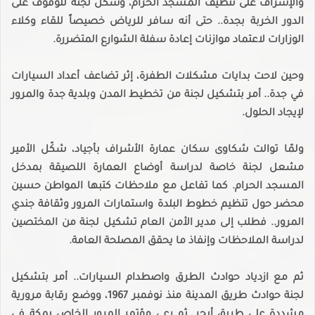
والإشراف على تنظيف المسجد الحرام، وشكّل لجنة للوقوف على
الدور الخربة بجدة.. حتى أنه سافر للرياض خصيصاً للقاء وكلاء
الوزارات لاعتماد موازنات إعادة سفلة الشوارع المتضررة.
وحين لاحت بدايات مشكلات الطفرة، إثر تضاعف أعداد السيارات
في جدة.. أمر بتشكيل لجنة من تخطيط المدن وبلدية جدة والمرور
لإيجاد الحلول.
ولمّا توالت شكاوى سكان عمارة الأشراف بأجياد، شكّل الأمير
مشعل لجنة خاصة لدراسة أوضاع العمارة اللصيقة بمدخل
المسجد الحرام. كما تفاعل مع ملاحظات كتبها المواطن حسين
محضر حول تنظيم خطوط البلدة واستمارات المرور وثقافة جندي
المرور.. فطلب إلى مدير الأمن العام تشكيل لجنة من المختصين
لدراسة الملاحظات وإنفاذ ما يحقق المصلحة العامة.
ثم مع ازدياد حوادث الطرق واصطدام السيارات.. أمر بتشكيل
لجنة حوادث طريق المدينة منذ نوفمبر 1967، ووضع رقابة مرورية