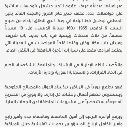
عبر أمينها عبدالله عريف، عمّمه الأمير مشعل بتوجيهات مباشرة
على مواصلات جدة، فكلف مدير عام المرور والنجدة القائد يحيى
المعلمي لإطلاق خط البلدة في جدة. الذي انطلق ابتداء من صباح
السبت 6 نوفمبر 1965، بـ160 سيارة أتوبيس، على 13 مساراً
مختلفاً، من ثلاث محطات رئيسية هي: باب جديد، باب شريف،
وميدان باب مكة. وكان وقتها فتحاً للمواصلات في المدينة التي
يعتمد أفرادها فقط على سيارات الأجرة الباهظة في التنقل العام.
وتلخّصت تركته الإدارية في الإشراف والمتابعة الشخصية، الحزم
في اتخاذ القرارات، والاستجابة الفورية وإدارة الأزمات.
فهو يجتمع دورياً في الرياض برؤساء الدوائر والمصالح الحكومية
ويستعرض معهم أعمال ونشاط كل إدارة.. ولا يتورع في التصريح
أنه «يعقّب» شخصياً على مشروعات المنطقة لدى الجهات العليا.
ويرفع أوامره البرقية إلى أمين العاصمة وقائمقام جدة وأمير رابغ
وأمير الكامل لإبلاغ المسؤولين بحملات تفتيشية حيال المراقبة