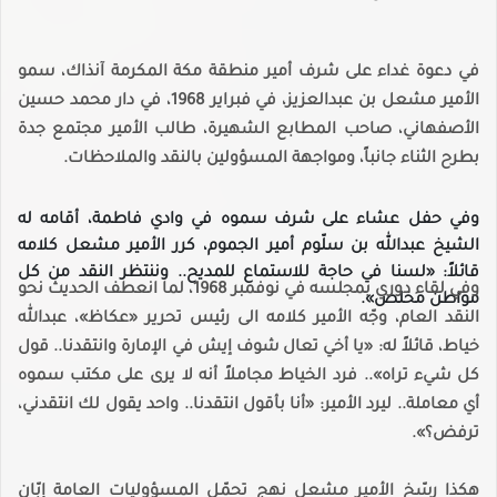
في دعوة غداء على شرف أمير منطقة مكة المكرمة آنذاك، سمو
الأمير مشعل بن عبدالعزيز، في فبراير 1968، في دار محمد حسين
الأصفهاني، صاحب المطابع الشهيرة، طالب الأمير مجتمع جدة
بطرح الثناء جانباً، ومواجهة المسؤولين بالنقد والملاحظات.
وفي حفل عشاء على شرف سموه في وادي فاطمة، أقامه له
الشيخ عبدالله بن سلّوم أمير الجموم، كرر الأمير مشعل كلامه
قائلاً: «لسنا في حاجة للاستماع للمديح.. وننتظر النقد من كل
وفي لقاء دوري بمجلسه في نوفمبر 1968، لما انعطف الحديث نحو
مواطن مخلص».
النقد العام، وجّه الأمير كلامه الى رئيس تحرير «عكاظ»، عبدالله
خياط، قائلاً له: «يا أخي تعال شوف إيش في الإمارة وانتقدنا.. قول
كل شيء تراه».. فرد الخياط مجاملاً أنه لا يرى على مكتب سموه
أي معاملة.. ليرد الأمير: «أنا بأقول انتقدنا.. واحد يقول لك انتقدني،
ترفض؟».
هكذا رسّخ الأمير مشعل نهج تحمّل المسؤوليات العامة إبّان