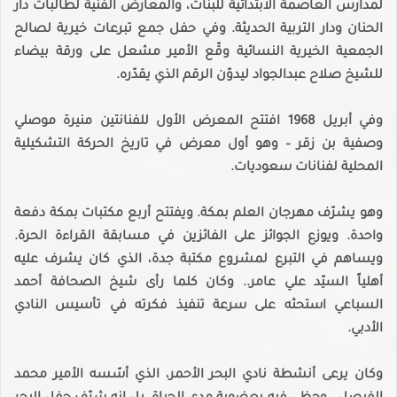
لمدارس العاصمة الابتدائية للبنات، والمعارض الفنية لطالبات دار
الحنان ودار التربية الحديثة. وفي حفل جمع تبرعات خيرية لصالح
الجمعية الخيرية النسائية وقّع الأمير مشعل على ورقة بيضاء
للشيخ صلاح عبدالجواد ليدوّن الرقم الذي يقدّره.
وفي أبريل 1968 افتتح المعرض الأول للفنانتين منيرة موصلي
وصفية بن زقر – وهو أول معرض في تاريخ الحركة التشكيلية
المحلية لفنانات سعوديات.
وهو يشرّف مهرجان العلم بمكة. ويفتتح أربع مكتبات بمكة دفعة
واحدة. ويوزع الجوائز على الفائزين في مسابقة القراءة الحرة.
ويساهم في التبرع لمشروع مكتبة جدة، الذي كان يشرف عليه
أهلياً السيّد علي عامر.. وكان كلما رأى شيخ الصحافة أحمد
السباعي استحثه على سرعة تنفيذ فكرته في تأسيس النادي
الأدبي.
وكان يرعى أنشطة نادي البحر الأحمر، الذي أسّسه الأمير محمد