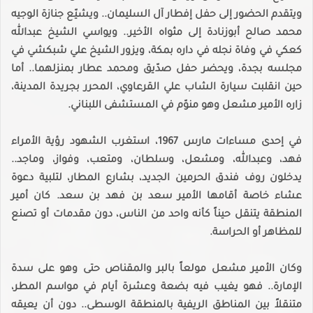
ويتقدم الحضور إلى حفل إفطار آل السليمان.. ويشيّع جنازة الوجيه
محمد صالح أبوزنادة إلى مثواه الأخير.. ويواسي الشيخ عبدالله
كعكي في وفاة نجله في داره بمكة، ويزور الشيخ علي شبكشي في
مجلسه بجدة، ويحضر حفل صدّيق ومحمد عطار بمنزلهما.. أما
حين انقلبت سيارة الشاب علي القرعاوي، المحرر بجريدة المدينة،
زاره الأمير مشعل وهو منوّم في المستشفى اللبناني.
في إحدى مساءات مارس 1967، استغرب الشهود رؤية الأمراء
فهد، وعبدالله، ومشعل، وسلطان، ومتعب، وفواز، وماجد..
يدخلون روف فندق الحرمين الجديد، بشارع المطار، لتلبية دعوة
عشاء خاصة أقامها الأمير سعد بن فهد بن سعد. كان أمير
المنطقة يتنقل حيناً كأنه واحد من الناس، دون مقدمات أو تصنع
للمظاهر أو الحراسة.
وكان الأمير مشعل مولعاً بالبر والمقناص حتى وهو على سدة
الإمارة.. فهو يغيب فيه بضعة وعشرة أيام في مواسم المطر،
متنقلاً بين المناطق الريفية بالمنطقة الوسطى.. دون أن يعيقه