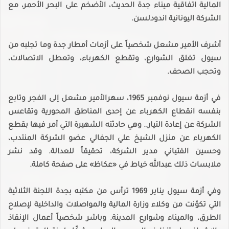
المالية اتفاقية ميناء جدة الحديث، الأضخم على البحر الأحمر، مع
الشركة اليونانية اندودلسن.
أشرف الأمير مشعل شخصياً على أزمات أمطار جدة وما تجلبه من
سيول تغلق الشوارع، وتقطع الكهرباء، وتعطل الاتصالات،
وتحجب الصحف.
في أزمة سيول نوفمبر 1965، سهرالأمير مشعل إلى الفجر وتابع
بنفسه انقطاع الكهرباء عن إحدى المناطق المحورية وتقاعس
الشركة عن إعادة التيار.. وهي حادثته الشهيرة التي أمر فيها بقطع
الكهرباء عن منزل الشيخ علي الجفالي عضو الشركة المنتدب،
وحسين الفتياني مدير الشركة، تحقيقاً للعدالة. وقد نشر
ملابسات ذلك عبدالله خياط في «عكاظ» على صفحة كاملة.
وفي أزمة سيول يناير 1969 ترأس من مكتبه بجدة اللجنة الثلاثية
التي تكوّنت من وكلاء وزارة المالية والمواصلات والداخلية لإصلاح
الطرق، والميناء وشوارع المدينة. وباشر شخصياً أعمال الإنقاذ