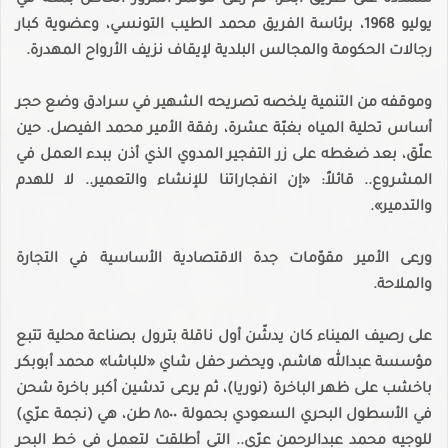
مشددة على طريق أبحر. ثم رعى مؤتمر المرور الخاص بمكة في
يوليو 1968، برئاسة الفريق محمد الطيب التونسي، وعضوية كبار
رجالات الحكومة والمجالس البلدية لإيقاف نزيف الأرواح المهدرة.
وموقفه من التنمية يلخصه تصريحه الشهير في سرادق وضع حجر
أساس تحلية المياه بغبّة عشرة، رفقة الأمير محمد الفيصل. حين
علّق، بعد ضغطه على زر التفجير المدوي الذي أذن ببدء العمل في
المشروع.. قائلاً: «إن انفجاراتنا للإنشاء والتعمير.. لا للهدم
والتدمير».
ورعى الأمير مقوّمات جدة الاقتصادية الأساسية في التجارة
والملاحة.
على رصيف الميناء كان يدشّن أول ناقلة بترول بصناعة محلية تتبع
مؤسسة عبدالله هاشم، ويحضر حفل شاي «للباشا» محمد أبوبكر
باخشب على ظهر الباخرة (نوريا)، ثم يرعى تدشين أكبر باخرة شحن
في الأسطول البحري السعودي بحمولة ٨٥٠٠ طن، هي (نجمة عرّي)
للوجيه محمد عبدالرحمن عرّي.. التي أطلقت لتعمل في خط البحر