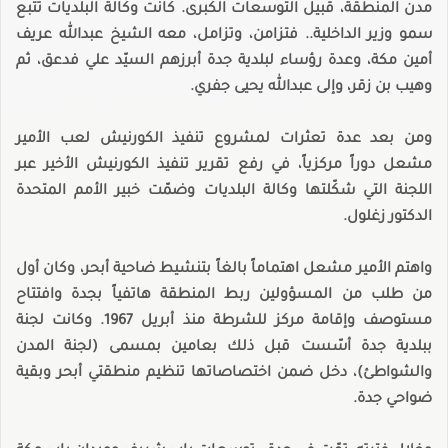
مدن المنطقة، قبيل التوسعات الكبرى. كانت وكالة البلديات تتبع
سمو وزير الداخلية.. فتزامن، وتزامل، معه الشيخ عبدالله عريف
أمين مكة، وعدة رؤساء لبلدية جدة أبرزهم السيّد علي فدعق، ثم
وهيب بن زقر، وإلى عبدالله يحيى جفري.
ومن بعد عدة تعثرات لمشروع تنفيذ الكورنيش لعب الأمير
مشعل دوراً مركزياً، في رفع تقرير تنفيذ الكورنيش الأخير عبر
اللجنة التي شكّلتها وكالة البلديات وضمّت خبير الأمم المتحدة
الدكتور زغلول.
واهتم الأمير مشعل اهتماماً بالغاً بتنشيط ضاحية أبحر، وكان أول
من طلب من المسؤولين ربط المنطقة هاتفياً بجدة وافتتاح
مستوصف وإقامة مركز للشرطة منذ أبريل 1967. وكانت لجنة
ببلدية جدة أسّست قبل ذلك بعامين بمسمى (لجنة المدن
والشواطئ)، دخل ضمن اختصاصاتها تنظيم منطقتي أبحر وبقية
ضواحي جدة.