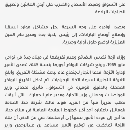
على الأسواق وضبط الأسعار، والضرب على أيدي العابثين وتطبيق
الجزاءات الرادعة.
ويصدر أوامره على وجه السرعة بحل مشاكل موارد السقيا
وإصلاح أوضاع البازانات، إلى رئيس بلدية جدة ومدير عام العين
العزيزية لوضع حلول أولية وجذرية.
وإزاء أزمة تكدس البضائع وعدم تفريغها في ميناء جدة في نواحي
مايو 1965، ورفع شركات البواخر أجورها بنسبة 45%؜، تصدى الأمير
لإدارة الأزمة، فدعا التجار لاجتماع عام لبحث مشكلة التفريغ، وأبلغ
الغرفة التجارية لسرعة اتخاذ الإجراءات. ثم تدخل لتفريغ البواخر
المحملة بالدقيق لتوفيره في الأسواق.. فأبرق لمعالي وزير
المواصلات ومعالي وزير التجارة ومدير عام الجمارك.. التي أبرقت
تطلب تقريراً فنياً من الفريد هولد مالك شركة خط الملاحة
بلوفانيل باعتباره أحد أكبر خطوط الملاحة العاملة في ميناء جدة،
ما أدى إلى عودة الأمور نسبياً إلى أوضاعها. غني عن الذكر، أن تلك
الأزمة تمخضت عن توقيع الأمير مساعد بن عبدالرحمن وزير