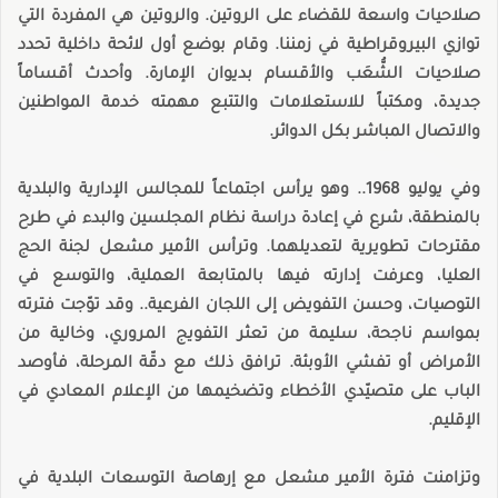
صلاحيات واسعة للقضاء على الروتين. والروتين هي المفردة التي
توازي البيروقراطية في زمننا. وقام بوضع أول لائحة داخلية تحدد
صلاحيات الشُّعَب والأقسام بديوان الإمارة. وأحدث أقساماً
جديدة، ومكتباً للاستعلامات والتتبع مهمته خدمة المواطنين
والاتصال المباشر بكل الدوائر.
وفي يوليو 1968.. وهو يرأس اجتماعاً للمجالس الإدارية والبلدية
بالمنطقة، شرع في إعادة دراسة نظام المجلسين والبدء في طرح
مقترحات تطويرية لتعديلهما. وترأس الأمير مشعل لجنة الحج
العليا، وعرفت إدارته فيها بالمتابعة العملية، والتوسع في
التوصيات، وحسن التفويض إلى اللجان الفرعية.. وقد توّجت فترته
بمواسم ناجحة، سليمة من تعثر التفويج المروري، وخالية من
الأمراض أو تفشي الأوبئة. ترافق ذلك مع دقّة المرحلة، فأوصد
الباب على متصيّدي الأخطاء وتضخيمها من الإعلام المعادي في
الإقليم.
وتزامنت فترة الأمير مشعل مع إرهاصة التوسعات البلدية في