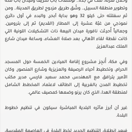
وخلال فترته، تمّت في جدة.. توسعات باب شريف وميدان باب مكة
وتطوير منطقة السبيل.. وشُق طريق مزدوج لطريق المدينة.. ومن
ثم سفلتته حتى كيلو 32 وهو بداية أبحر. والبدء في أول دائري
نموذجي من غبّة عشرة إلى المطار (القديم) ثم إلى بترومين.
وجمالياً أُحدِثت نافورة ميدان البيعة ذات التشكيلات اللونية التي
كانت نقطة لقاء الأهالي بعد صلاة العشاء، وساعة ميدان شارع
الملك عبدالعزيز.
وفي مكة، أُنجِز مشروع إقامة الميادين الخمسة حول المسجد
الحرام، وتخطيط أحياء الرصيفة والعزيزية وشارع المنصور. وكان
الأمير يترافق مع المهندس محمد سعيد فارسي مدير مكتب
تخطيط المدن بالغربية إلى الطائف لاعتماد المخطط الشامل
لمنطقة الهدا، الذي كان يرنو وضعها كمصيف عالمي.
غير أن أبرز مآثره البلدية المباشرة سيكون في تنظيم خطوط
البلدة.
فبعد انطلاق التنظيم الجديد لخط البلدة في العاصمة المقدسة،