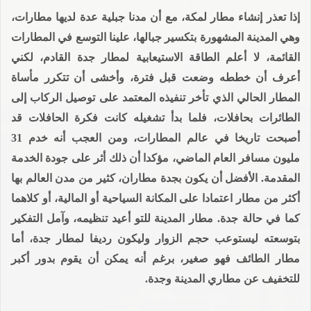
إذا تعذر إنشاء مطار لمكة، مع أن مدنا جبلية عدة لديها مطارات،
وهي المدينة المشهورة بتكسير جبالها، علينا التوسع في المطارات
القائمة، لا أعلم الطاقة الاستيعابية لمطار جدة القادم، لكني
أعرف أن خططه وضعت قبل فترة، وأخشى أن تتكرر مأساة
المطار الحالي الذي تأخر تنفيذه المعتمد على توصيل الركاب إلى
الطائرات بحافلات، فلما بدأ تشغيله كانت فكرة الحافلات قد
أصبحت تاريخا في عالم المطارات، ومن العجب أنه خدم 31
مليون مسافر العام الماضي، مؤكدا أن ذلك أثر على جودة الخدمة
المقدمة. الأفضل أن يكون بجدة مطاران، كثير من مدن العالم بها
أكثر من مطار اعتمادا على المكانة السياحية أو المالية، أو كلاهما
كما في حالة جدة. مطار المدينة للتو أعيد تنظيمه، وآمل التفكير
بتوسعته ليستوعب حجم الزوار وليكون رديفا لمطار جدة، أما
مطار الطائف فهو صغير، برغم أنه يمكن أن يقوم بدور أكبر
للتخفيف عن مطاري المدينة وجدة.