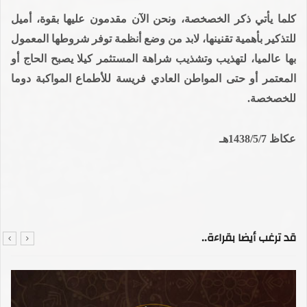
كلما يأتي ذكر الخصخصة، ونحن الآن مقدمون عليها بقوة، أميل
للتذكير بأهمية تقنينها، لابد من وضع أنظمة توفر شروطها المعمول
بها عالميا، لتهذيب وتشذيب شراهة المستثمر كيلا يصبح الحاج أو
المعتمر أو حتى المواطن العادي فريسة للأطماع المواكبة دوما
للخصخصة.
عكاظ 1438/5/7هـ
قد ترغب أيضا بقراءة..