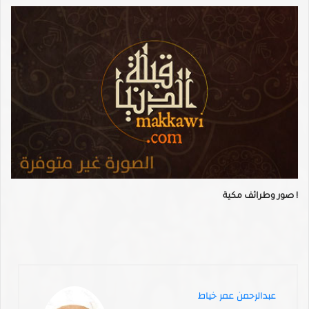
صور وطرائف مكية !
عبدالرحمن عمر خياط