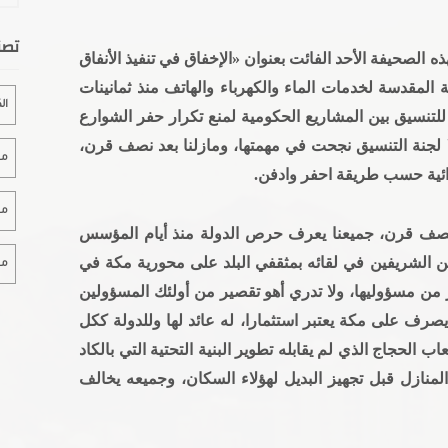
تصن
ه الصحيفة الأحد الفائت بعنوان «الإخفاق في تنفيذ الأنفاق
المقدسة لخدمات الماء والكهرباء والهاتف منذ ثمانينات
ال
لتنسيق بين المشاريع الحكومية لمنع تكرار حفر الشوارع
ولا لجنة التنسيق نجحت في مهمتها، ومازلنا بعد نصف قرن،
مقا
دائية حسب طريقة احفر وادفن.
مقا
صف قرن، جميعنا يعرف حرص الدولة منذ أيام المؤسس
ن الشريفين في لقائه بمثقفي البلد على محورية مكة في
مقا
 من مسؤوليها، ولا تدري أهو تقصير من أولئك المسؤولين
صرف على مكة يعتبر استثمارا، له عائد لها وللدولة ككل
عاب الحجاج الذي لم يقابله تطوير البنية التحتية التي بالكاد
لمنازل قبل تجهيز البديل لهؤلاء السكان، وجميعه يخالف