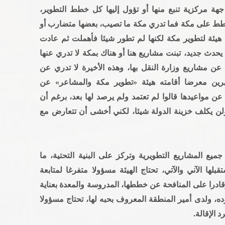
 مركزية تنبع منها أو تؤول إليها كل خطط التطوير،
خطط على مكة فما تدري مكة ما تصيب، بعضها متضارب أو
 هيئة لتطوير مكة لكنها لم تطور شيئا فأهملت ثم عادت
حدث جديد، تبنت مشاريع هنا أو هناك بمكة لا تدري عنها
ي عن مشاريع وزارة النقل بها، وهذه الأخيرة لا تدري عن
رين معرضا أقامته هيئة «تطوير مكة والمشاعر» عن
ن مواعيدها قالوا لم تعتمد ولم يرصد لها بعد، برغم أن
ن يكلف خزينة الدولة شيئا، لكني أخشى أن تتعارض مع
ميع المشاريع التطويرية وتركز على البنية التحتية، ما
لها الآني والآتي، تحتاج الهيئة مسؤولا متفرغا لمتابعة
وقادرا على المنافحة عن خططها، المدروسة والمعدة بعناية
ه، ولدى أمير المنطقة المعروف بحبه لها، تحتاج مسؤولا
 الإقالة.