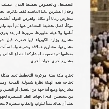
التخطيط، وبالخصوص تخطيط المدن، يتطلب جهة
وخلال العشرين عاما الماضية فقط تكاثرت ال
متعارض زمانا أو مكانا. ولحرص الدولة أنشئت
تتوكأ، فصل تخطيط المشاعر عنها ثم أعيد ولم ي
أمانتها ولا هيئة تطويرها، مرورها لم يعد يدر
مشاريع وزارة الكهرباء فيها.حضرت قبل شه
مشاريعها، مشاريع عملاقة وجميلة ولما سألت ع
معظمها تم تصميمه لمشاركة القطاع الخاص ول
مشاريع أخرى لجهات أخرى.
تحتاج مكة هيئة مركزية للتخطيط تعيد هيكلة ج
تحتاجه هذه الهيئة نظرة شمولية للمدينة ومستقب
مشاريعها ومنع أية جهة من التعديل أو التغيير، 
من مختصين، لدى الجهات العليا المنتظرة لجهود
يعلم أن هناك مبدأ للثواب والعقاب ينتظره لا مجرد