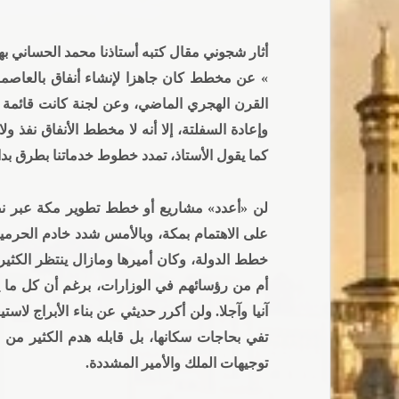
أثار شجوني مقال كتبه أستاذنا محمد الحساني بهذ
» عن مخطط كان جاهزا لإنشاء أنفاق بالعاصمة 
القرن الهجري الماضي، وعن لجنة كانت قائمة ل
وإعادة السفلتة، إلا أنه لا مخطط الأنفاق نفذ 
كما يقول الأستاذ، تمدد خطوط خدماتنا بطرق ب
لن «أعدد» مشاريع أو خطط تطوير مكة عبر ن
على الاهتمام بمكة، وبالأمس شدد خادم الحرمي
خطط الدولة، وكان أميرها ومازال ينتظر الكثير
أم من رؤسائهم في الوزارات، برغم أن كل ما ي
آنيا وآجلا. ولن أكرر حديثي عن بناء الأبراج لاستي
تفي بحاجات سكانها، بل قابله هدم الكثير من ا
توجيهات الملك والأمير المشددة.