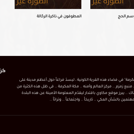
وسم الحج
المطوفون في ذاكرة الرحّالة
صور وطرائف مكية !
كن 
مكرمة" في فضاء هذه القرية الكونية ، ليسدّ فراغاً حول أعظم مدينة على
 منبع زمزم .. مركز العالم وأمنه .. مكة المكرمة .. في ظل هذه الكثرة من
اك .. يبرز موقع مكاوي باقتدار ليقدّم المعلومة الأمينة عن هذه البلدة
ين بالشأن المكي .. تاريخاً .. واجتماعاً .. وتراثاً ..