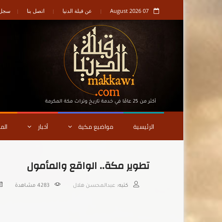
07 August 2026
عن قبلة الدنيا
اتصل بنا
سجل ا
أكثر من 25 عامًا في خدمة تاريـخ وتراث مكة المكرمة
الرئيسية
مواضيع مكية
أخبار
الم
تطوير مكة.. الواقع والمأمول
كتبه:
عبدالمحسن هلال
4283
مشاهدة