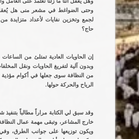
وهل يُعقل أننا ما زلنا نعتمد على العامل
وحتى الضواغط في مشعر منى هل يُعقل أنن
لجمع وتخزين نفايات لأعداد متزايدة من
حاج؟
إن الحاويات العادية تمتلئ من الساعات
وبدون آلية لتفريغ الحاويات ونقل المخلفا
من النظافة سوى جعلها في أكوام مؤذية لل
الرياح والحركة حولها.
وقد سبق لي الكتابة مراراً مطالباً بتنفيذ
خارج المشاعر، وتبقى مهمة عمال النظاف
ويكون توزيعها على جوانب الطرق، وفي ا