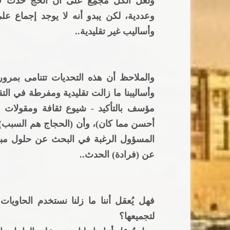
ولعل الكل مجْمِع على أن الحج حدث فري
وعددية، لكن يبدو أنه لا يوجد إجماع ع
وأساليب غير تقليدية..
والملاحظ أن هذه التحديات تتنامى بمرور
وأساليبنا ما زالت تقليدية ومفرطة في الت
مؤسف بالتأكيد - شيوع ثقافة ومقولات 
أحسن مما كان)، وأن (الحجاج هم السبب) 
المسؤول الرغبة في البحث عن حلول مبتك
عن (فرادة) الحدث..
فهل يُعقل أننا ما زلنا نستخدم الحاويات
لتجميعها؟