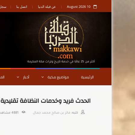
10 August 2026
عن قبلة الدنيا
اتصل بنا
سجل ا
أكثر من 25 عامًا في خدمة تاريـخ وتراث مكة المكرمة
الرئيسية
مواضيع مكية
أخبار
الم
الحدث فريد وخدمات النظافة تقليدية ح
كتبه:
فائز بن صالح محمد جمال
4881
مشاهدة