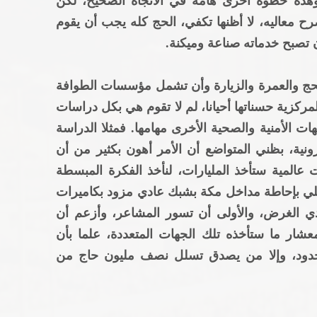
هذه خطوة أخرى هامة في الاتجاه الصحيح، لكن
ح معاليه، لا أظنها تكفي، الحج كله يجب أن يقوم
 تصبح خدماته صناعة وميكنة.
الحج والعمرة والزيارة وأن تشمل مؤسسات الطوافة
مركزية حسناتها أحيانا، لم لا تقوم هي بكل دراسات
ات الأمنية والصحية الأخرى مهامها. فمثلا الدراسة
ترونية، بظني المتواضع أن الأمر أهون بكثير من أن
المية ستأخذ المليارات، لنأخذ الفكرة المبسطة
لي بإحاطة مداخل مكة بشبك عادي مزود بكاميرات
ي الغرض، والأولى أن تسور المشاعر، وأزعم أن
عشار ما ستأخذه تلك الجهات المتعددة، علما بأن
لحدود، وإلا من يصدق تسلل نصف مليون حاج من