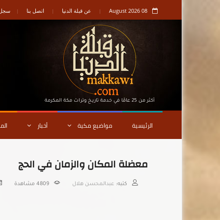
08 August 2026
عن قبلة الدنيا
اتصل بنا
سجل ا
أكثر من 25 عامًا في خدمة تاريـخ وتراث مكة المكرمة
الرئيسية
مواضيع مكية
أخبار
الم
معضلة المكان والزمان في الحج
كتبه:
عبدالمحسن هلال
4809
مشاهدة