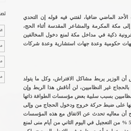
تصن
لأحد الماضي ضافيا، لفتني فيه قوله إن التحدي
ى مكة المكرمة والمشاعر المقدسة أثناء الحج،
ال
ترونية ذكية في مداخل مكة لمنع دخول المخالفين
جهات حكومية وعدة جهات استشارية وعدة شركات
مقا
مقا
مقا
 أن الوزير يربط مشاكل الافتراش، وكل ما يتولد
لحجاج غير النظاميين، لن أناقش هذا الربط وإن
نظاميين بسبب سلبية بعض مؤسسات الطوافة ذاتها
ها على ضبط حركة خروج ودخول الحجاج من وإلى
أن معاليه تحدث عن الاتفاق مع هذه المؤسسات
والشركات ومع مكاتب بعثات الحج بمنع 50 % من التعجيل في اليوم الثاني من أيام منى لمنع