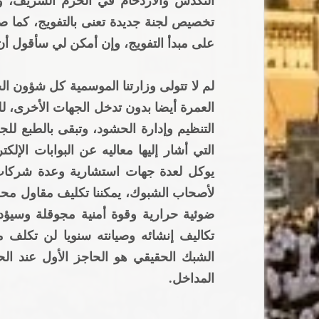
التكدس والازدحام في الحرم الشريف، و
تخصيص لجنة جديدة تعنى بالتفويج، كما صر
على مبدأ التفويج، وإن أمكن لي سأقول أن
لم لا تتولى وزارتنا الموسمية كل شؤون 
العمرة أيضا بدون تدخل الجهات الأخرى، لل
التنظيم وإدارة الحشود، وتبقى بالطبع للجه
التي أشار إليها معاليه عن البوابات الإلك
يوكل لعدة جهات استشارية وعدة شركات ع
لأصحاب الشبوك، يمكننا تكليف مقاول مح
ضوئية حرارية وقوة أمنية مجوقلة وسيؤد
تكاليف إنشائه وصيانته سنويا لن تكلف م
الشبك الحقيقي هو الحاجز الأول عند ا
المداخل.