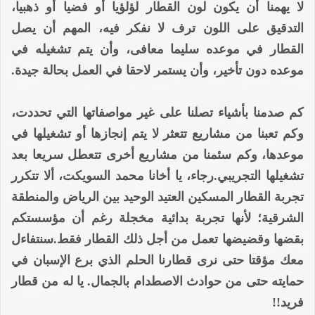
لا يهمنا أن يكون لون القطار لؤلؤيا أو فضيا أو ذهبيا،
التدقيق على اللون ترف لا نفكر فيه، المهم أن يصل
القطار في موعده سليما معافى، وأن يتم تشغيله في
موعده دون تأخير، وأن يستمر لاحقا في العمل بحالة جيدة.
كم صدمنا بأشياء تصلنا على غير مواصفاتها التي تحددت،
وكم تعبنا من مشاريع تتعثر لا يتم إنجازها أو تشغيلها في
موعدها، وكم سئمنا من مشاريع أخرى تتعطل سريعا بعد
تشغيلها التجريبي.رجاء، يا أخانا محمد السويكت، ألا تتكرر
تجربة القطار المسكين العتيد الوحيد بين الرياض والمنطقة
الشرقية؛ لأنها تجربة بدائية مخجلة رغم أن مؤسستكم
بقضها وقضيضها تعمل من أجل ذلك القطار فقط.سنتفاءل
معك مؤقتا حتى نرى قطارنا الحلم الذي برع الإسبان في
حمايته حتى من حوادث الاصطدام بالجمال. يا له من قطار
فريد!!