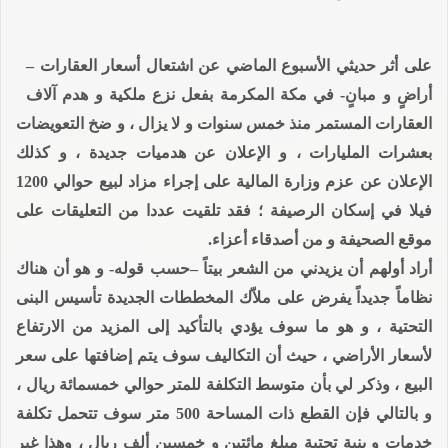
على أثر حديثي الأسبوع الماضي عن اشتعال أسعار العقارات –
أراضٍ و مبانٍ- في مكة المكرمة بفعل نزع ملكية و هدم آلاف
العقارات المستمر منذ خمس سنوات و لا يزال ، و ضخ التعويضات
بعشرات المليارات ، و الإعلان عن هدميات جديدة ، و كذلك
الإعلان عن عزم وزارة المالية على إجراء مزاد لبيع حوالي 1200
فيلا في إسكان الرصيفة ؛ فقد تلقيت عددا من التعليقات على
موقع الصحيفة و من أصدقاء أعزاء.
أراد أولهم أن يزيدني من الشعر بيتاً –حسب قوله- و هو أن هناك
نظاماً جديداً يفرض على ملاّك المخططات الجديدة تأسيس البنى
التحتية ، و هو ما سوف يؤدي بالتأكيد إلى المزيد من الارتفاع
لأسعار الأراضي ، حيث أن التكاليف سوف يتم إضافتها على سعر
البيع ، وذكر لي بأن متوسط التكلفة للمتر حوالي خمسمائة ريال ،
و بالتالي فإن القطع ذات المساحة 500 متر سوف تتحمل تكلفة
خدمات و بنية تحتية مبلغ مائتين و خمسين ألف ريال ، وهذا غير