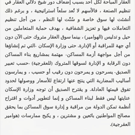
العقار المباحة لكل أحد بسبب إضعاف دور شيخ دلالي العقار في
تنظيم الصنعة ، فالأسهم لا تُعد سلعاً استراتيجية ، و برغم ذلك
أنشئت لها سوق خاصة و سُنّت لها النظم ، من أجل تنظيم
التعاملات فيها و تعزيز الشفافية ، بهدف حماية المتعاملين من
حيل و تدليس (الهوامير) ، بينما سوق العقار متروك حتى الآن دون
أي جهة للمراقبة أو الإدارة. حتى وزارة الإسكان -التي تم إنشاؤها
من أجل مواجهة أزمة المساكن- مهتمة بمشاريع بناء المساكن
دون الرقابة و الإدارة لسوقها المتروك (للعقرجية) -حسب تعبير
الصديق- يسرحون و يمرحون دون رقيب أو حسيب ، و يمارسون
أساليب المضاربة التي ينتج عنها ارتفاع للأسعار ووصولها لحدود
تفوق قيمتها العادلة. و يقترح الصديق أن توجه وزارة الإسكان
عنايتها ليس فقط لبناء المساكن و إنما لتطوير أدوات و اقتراح
أنظمة تمكن الدولة من مراقبة و إدارة سوق المساكن بما يحقق
مصالح المواطنين بائعين و مشترين ، و يكبح ممارسات (هوامير
العقرجية).