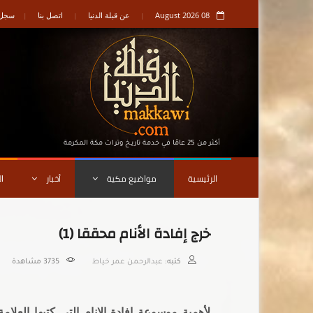
08 August 2026
عن قبلة الدنيا
اتصل بنا
سجل ا
أكثر من 25 عامًا في خدمة تاريـخ وتراث مكة المكرمة
الرئيسية
مواضيع مكية
أخبار
ا
خرج إفادة الأنام محققا (1)
كتبه:
عبدالرحمن عمر خياط
3735
مشاهدة
لأهمية موسوعة افادة الانام التي كتبها العلا