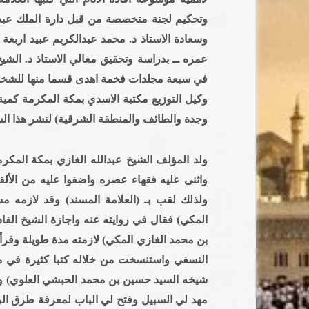
وتحكيم لجنة متخصصة من قبل دارة الملك عبدا
وسعادة الاستاذ د. محمد عبدالكريم عبيد اربعة
عمره ــ بدراسة وتحقيق معالي الاستاذ د. الشيخ
في سبعة مجلدات فخمة اهدى قسما منها للشخصيات 
وكيل التوزيع مكتبة الاسدي بمكة المكرمة كمية ك
وجدة والطائف والمنطقة الشرقية) لنشر هذا الس
واثنى عليه فقهاء عصره واضفوا عليه من الألق
ولذلك لقب بـ (العلامة المسند) وقد لازمه م
المكي) فقال في روايته عنه واجازة الشيخ الفادا
بن محمد الغازي المكي) لازمته مدة طويلة وقرأ
النسفي واستنسخت من خلاله كتبا كثيرة في مخ
شيخه السيد حسين بن محمد الحبشي العلوي) و
مهد لي السبيل وفتح لي الباب لمعرفة طرق الر