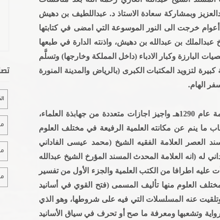
لعزيز وبمشاركة سعادة الاستاذ د. عبداللطيف بن دهيش
 أعوام خرجت الى النور الموسوعة التي امضى في كتابتها
 عبدالملك بن عبدالله بن دهيش، واذنته الدارة في طبعها
البارزة وكبار الادباء (داخل المملكة وخارجها) وتسلَّم
تصن
بيرة لتزويد المكتبات الكبرى (بالرياض والمدينة المنورة
فر الهام.
ال
ولد المؤلف الشيخ عبدالله الغازي بمكة المكرمة عام 1290هـ واجيز اجازات متعددة من جهابذة العلماء،
مقا
اب ما ينم عن مكانته العلمية الرفيعة في مختلف العلوم
سند العصر العلامة الفقيه الشيخ (محمد عيسى الفاداني
مقا
ني له (انه العلامة المحدث المسند المؤرخ الشيخ عبدالله
ت عليه اطرافا من الكتب العلمية والجزء الأول من تفسير
مقا
تلف العلوم منها تأليف المسمى (فتح القوي في أسانيد
تلقيت عنه المسلسلات التي فيه على شروطها، وهو الذي
واية وتشعبها ومعرفة ما صح أو تحرف في سياق الأسانيد