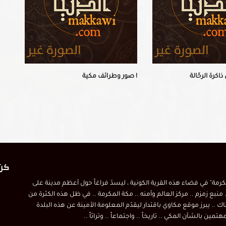
كرة الرحّالة
صور وطرائف مكية !
كن 
مكرمة" في فضاء هذه القرية الكونية ، ليسدّ فراغاً حول أعظم مدينة على
 منبع زمزم .. مركز العالم وأمنه .. مكة المكرمة .. في ظل هذه الكثرة من
اك .. يبرز موقع مكاوي باقتدار ليقدّم المعلومة الأمينة عن هذه البلدة
ين بالشأن المكي .. تاريخاً .. واجتماعاً .. وتراثاً ..