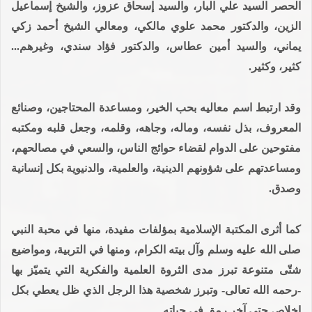
الحصر السيد علي البار، والسيد إسحاق عزوز، والشيخ إسماعيل
الزين، والدكتور محمد علوي مالكي، ومعالي الشيخ أحمد زكي
يماني، والسيد أمين عطاس، والدكتور فؤاد سندي، وغيرهم...
كثير، وكثير.
وقد ارتبط اسم معاليه بحب الخير، ومساعدة المحتاجين، وصنائع
المعروف، بذل نفسه، وماله، وجاهه، وقلمه، وجعل قلبه ومكتبه
مفتوحين على الدوام لقضاء حوائج الناس، والسعي في مصالحهم،
ومساعدتهم على شؤونهم الدينية، والعلمية، والدنيوية بكل إنسانية
وصدق.
كما أثرى المكتبة الإسلامية بمؤلفات مفيدة، منها في محبة النبي
صلى الله عليه وسلم وآل بيته الكرام، ومنها في التربية، ومواضيع
شتّى متنوعة تبرز مدى الثروة العلمية والفكرية التي يتميّز بها
-رحمه الله تعالى- وتبرز شخصية هذا الرجل الذي ظل يعطي بكل
إخلاص حتى آخر رمق في حياته.