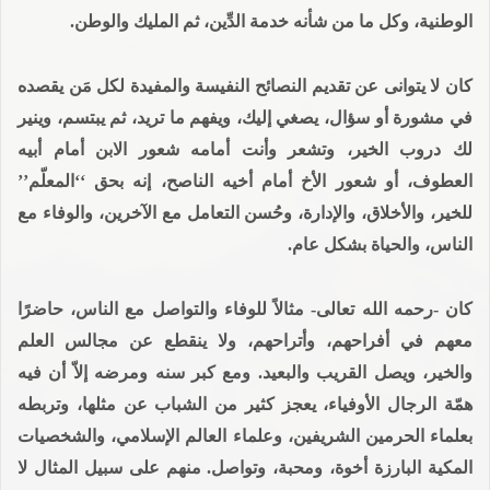
الوطنية، وكل ما من شأنه خدمة الدِّين، ثم المليك والوطن.
كان لا يتوانى عن تقديم النصائح النفيسة والمفيدة لكل مَن يقصده
في مشورة أو سؤال، يصغي إليك، ويفهم ما تريد، ثم يبتسم، وينير
لك دروب الخير، وتشعر وأنت أمامه شعور الابن أمام أبيه
العطوف، أو شعور الأخ أمام أخيه الناصح، إنه بحق ‘‘المعلّم’’
للخير، والأخلاق، والإدارة، وحُسن التعامل مع الآخرين، والوفاء مع
الناس، والحياة بشكل عام.
كان -رحمه الله تعالى- مثالاً للوفاء والتواصل مع الناس، حاضرًا
معهم في أفراحهم، وأتراحهم، ولا ينقطع عن مجالس العلم
والخير، ويصل القريب والبعيد. ومع كبر سنه ومرضه إلاّ أن فيه
همّة الرجال الأوفياء، يعجز كثير من الشباب عن مثلها، وتربطه
بعلماء الحرمين الشريفين، وعلماء العالم الإسلامي، والشخصيات
المكية البارزة أخوة، ومحبة، وتواصل. منهم على سبيل المثال لا