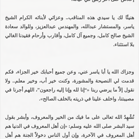
هنيئًا لك يا سيدي هذه المناقب.. وعزائي لأبنائه الكرام الشيخ
ياسر، والمستشار عبدالله، والمهندس عبدالعزيز، وللوالد سعادة
الشيخ صالح كامل، وجميع آل كامل، وأقارب وأرحام فقيدنا الغالي
بلا استثناء.
وجزاك الله يا أبا ياسر عني، وعن جميع أحبابك خير الجزاء، فكم
قدمت لي النصيحة والمشورة، وكنت خير أب، وخير معلم.. ولا
نقول إلاّ ما يرضي ربنا «“إنا لله وإنا إليه راجعون”، اللهم أجرنا في
مصيبتنا، واخلف علينا في ذريته بالخلف الصالح».
نُشْهِدُ الله تعالى على ما فيك من الخير والمعروف، وأبشر بقول
سيد البشر صلى الله عليه وسلم: «إن أهل المعروف في الدنيا هم
أهل المعروف في الآخرة، وإن أول الناس دخولاً الجنة هم أهل