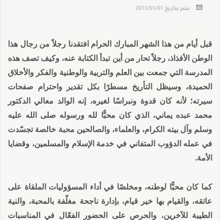
نشر بتاريخ
2013/01/01
قبل أيام من هذا الشهر المبارك الحرام افتقدنا رجلاً من رجال هذا
الوطن الأفذاذ، رجلاً تحار من أين تبدأ الكتابة عنه، وكيف تصف هذه
المدرسة التي جمعت بين العلم والتربية والوطنية والفكر والأخلاق
الحميدة، وسيظل التأريخ مسطرًا بكل تقدير واحترام صفحات
سيرته؛ لأنه كان قدوة ونبراسًا لغيره، إنه الوالد معالي الدكتور
محمد عبده يماني، الذي كان محبًّا لله ورسوله صلى الله عليه
وسلم وآل بيته الكرام، والعلماء، والصالحين محبة خالصة تجسّدت
في عمله الدؤوب المتفاني في خدمة الإسلام والمسلمين، وقضايا
الأمة.
كما كان محبًّا لوطنه، ومخلصًا في أداء المسؤوليات الملقاة على
عاتقه، والقيام بها خير قيام، بإدارة ناجحة مغلّفة بالمحبة، والنية
الطيبة للآخرين، والحرص على الحضور الفعّال في المناسبات