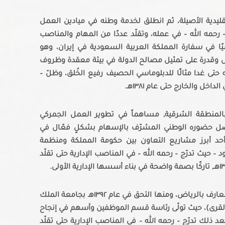
تقليدية الأصيلة، ثم انطلق لخدمة وطنه في ميادين العمل
– رحمه الله – في عمله، وتقلّد عددًا من المهام والمناصب
سيًا في سفارة المملكة العربية السعودية في إيران، وهو
قدرة على تمثيل مصالح الدولة في بيئة معقدة وظروف
 حتى غدا مثالًا للدبلوماسي الحصيف رفيع الخُلق، وظلّ –
داخل والخارج حتى عام ١٣٨١هـ.
 بالمنطقة الشرقية, مساهماً في تطوير العمل الجمركي
ى عام ١٣٨٤هـ. وبعدها واصل حضوره الوطني المشرّف بالإسهام بشكلٍ فعّال في
 أحد أبرز مشاريع التعاون بين حكومة المملكة ومنظمة
حيث تدرّج – رحمه الله – في المناصب الإدارية حتى تقلّد
وفي عام ١٣٨٧هـ انتقل – رحمه الله – إلى وزارة المعارف بالرياض، ومنها التحق في عام ١٣٩٢هـ بجامعة الملك
م القرى)، حيث تولّى رئاسة قسم الموظفين وأسهم في إنجاح
د ذلك تدرّج – رحمه الله – في المناصب الإدارية حتى تقلّد