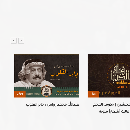
رجال
رجال
مخشري | «كومة الفحم
عبدالله محمد رواس : جابر القلوب
قالت أشعاراً ملونة