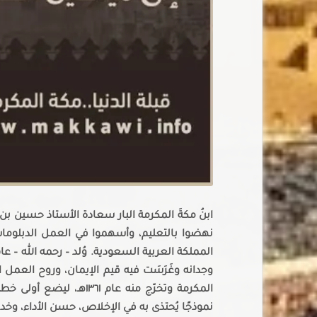
ابنُ مكةَ المكرمة البار سعادة الأستاذ حسين بن 
نهضوا بالتعليم، وأسهموا في العمل الدبلوما
وجدانه وغَرَسَت فيه قيم الإيمان، وروح العم
المكرمة وتخرّج منه عام ١
نموذجًا يُحتذى به في الإخلاص، حسن الأداء، وخد