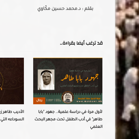
بقلم : د.محمد حسين مكّاوي
قد ترغب أيضا بقراءة..
رجال
رجال
 رحمه الله
لأول مرة في دراسة علمية.. جهود "بابا
الأديب طاهر ز
طاهر" في أدب الطفل تحت مجهر البحث
السوداء» التي 
العلمي