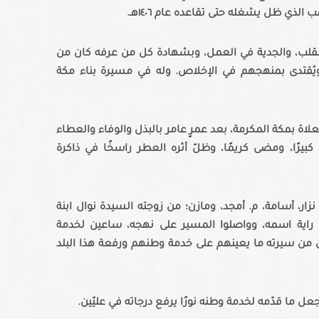
ذي ظل يشغله حتى تقاعده عام ١٤٠٦هـ.
 القلب، والجدية في العمل، وبشهادة كل من عرفه كان من
ويُقتدى بمنهجهم في الإخلاص. وله في مسيرة بناء مكة
، ودُفن في مقابر المعلاة بمكة المكرمة، بعد عمرٍ عامر بالبذل والوفاء والعطاء
بيرًا، ومضى كريمًا، وظلّ أثره العطر راسخًا في ذاكرة
زار، أسامة، م. أمجد، ومازن؛ من زوجته السيدة نوال ابنة
)، راية اسمه، وواصلوا المسير على نهجه، ساعين لخدمة
من سيرته ما يعينهم على خدمة وطنهم ورفعة هذا البلد
ل ما قدّمه لخدمة وطنه نورًا يرفع درجاته في عليّين.