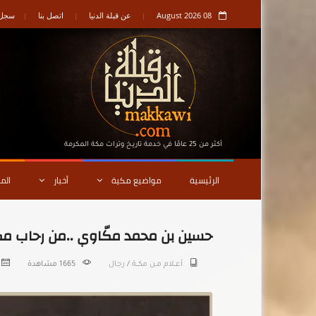
08 August 2026
عن قبلة الدنيا
اتصل بنا
سجل ا
أكثر من 25 عامًا في خدمة تاريـخ وتراث مكة المكرمة
الرئيسية
مواضيع مكية
أخبار
الم
حسين بن محمد مكّاوي ..من رحاب مكة
أعــلام مـن مكـــة
/
رجال
1665 مشاهدة