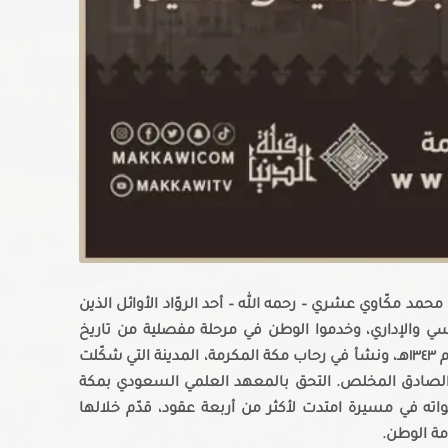
محمد مكّاوي عشري – رحمه الله – أحد الروّاد الأوائل الذين
سي والإداري، وخدموا الوطن في مرحلة مفصلية من تاريخ
المملكة العربية السعودية. وُلد – رحمه الله – عام ١٣٤٣هـ، ونشأ في رحاب مكة المكرمة، المدينة التي شكّلت
ل الصادق المخلص. التحق بالمعهد العلمي السعودي بمكة
١٣٦هـ، ليضع أولى خطواته في مسيرة امتدت لأكثر من أربعة عقود، قدّم خلالها
مة الوطن.