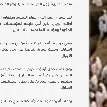
منصب مدير شؤون الدراسات العليا، وهو المنصب ال
لقد عُرف – رحمه الله – بنقاء السيرة، وطهارة
أولئك الرجال الذين تُبنى عليهم المؤسسات، 
المكرمة ومؤسساتها بصمات لا تُنسى.
توفي – رحمه الله – عام ١٤١١هـ
المبارك. وبقيت سيرته شاهدًا على رجلٍ عاش ك
الأجيال.
ومن بعده حمل أبناؤه الكرام: د. محمد، هيفاء، ن
السفير بكري بن أحمد عبدالجبار (رحمها الله
وطنهم ورفعته، سائرين على خطاه، مستلهمين 
المبارك.
رحمه الله رحمةً واسعة، وأسكنه فسيح جناته، وجع