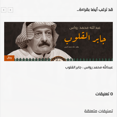
قد ترغب أيضا بقراءة..
رجال
عبدالله محمد رواس : جابر القلوب
0
تعليقات
تصنيفات متعلقة