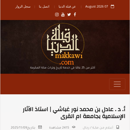
07 August 2026
عن قبلة الدنيا
اتصل بنا
سجل الزوار
أكثر من 25 عامًا في خدمة تاريـخ وتراث مكة المكرمة
أ. د . عادل بن محمد نور غباشي | استاذ الآثار
الإسلامية بجامعة ام القرى
أعــلام مـن مكـــة
/
رجال
2415 مشاهدة
بتاريخ
2025/11/09