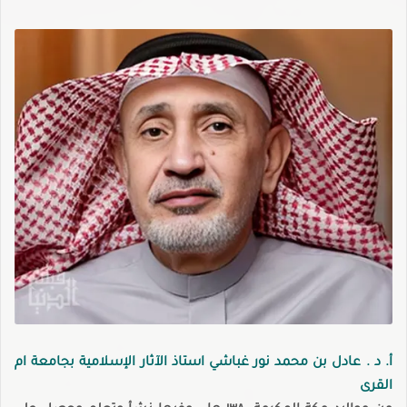
أ. د . عادل بن محمد نور غباشي استاذ الآثار الإسلامية بجامعة ام
القرى