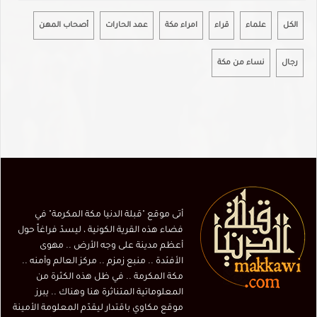
الكل
علماء
قراء
امراء مكة
عمد الحارات
أصحاب المهن
رجال
نساء من مكة
أتى موقع "قبلة الدنيا مكة المكرمة" في
فضاء هذه القرية الكونية ، ليسدّ فراغاً حول
أعظم مدينة على وجه الأرض .. مهوى
الأفئدة .. منبع زمزم .. مركز العالم وأمنه ..
مكة المكرمة .. في ظل هذه الكثرة من
المعلوماتية المتناثرة هنا وهناك .. يبرز
موقع مكاوي باقتدار ليقدّم المعلومة الأمينة