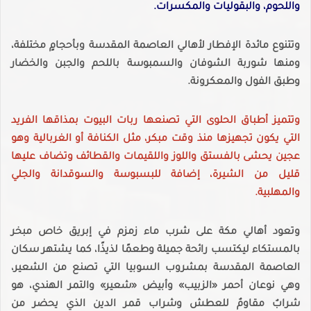
واللحوم، والبقوليات والمكسرات.
وتتنوع مائدة الإفطار لأهالي العاصمة المقدسة وبأحجامٍ مختلفة،
ومنها شوربة الشوفان والسمبوسة باللحم والجبن والخضار
وطبق الفول والمعكرونة.
وتتميز أطباق الحلوى التي تصنعها ربات البيوت بمذاقها الفريد
التي يكون تجهيزها منذ وقت مبكر، مثل الكنافة أو الغربالية وهو
عجين يحشى بالفستق واللوز واللقيمات والقطائف وتضاف عليها
قليل من الشيرة، إضافة للبسبوسة والسوقدانة والجلي
والمهلبية.
وتعود أهالي مكة على شرب ماء زمزم في إبريق خاص مبخر
بالمستكاء ليكتسب رائحة جميلة وطعمًا لذيذًا، كما يشتهر سكان
العاصمة المقدسة بمشروب السوبيا التي تصنع من الشعير،
وهي نوعان أحمر «الزبيب» وأبيض «شعير» والتمر الهندي، هو
شرابٌ مقاومٌ للعطش وشراب قمر الدين الذي يحضر من