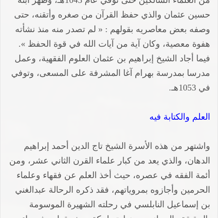
من العلماء السالكين حتى توفي عام 1045هـ، وظهر ابنه
حسين عثمان والذي حفظ القرآن من صغره وأتقنه، حتى
وصفه بعض معاصريه بقولهم : « لم تصدر منه منذ نشأته
هفوة معصية، وكان آية من آيات الله في قوة الحفظ ».
فيما أجاد الشيخ إبراهيم بن عثمان العلوم الفقهية، وعمل
مدرسا بمدرسة بهرام آغا المشرفة على المسعى، وتوفي
في 1053هـ.
العلم والكتابة فيه
واشتهر من هذه الأسرة الشيخ تاج الدين أحمد إبراهيم
الدهان، والذي يعد من كبار علماء القرن الثاني عشر، ومن
أئمة الفقه في عصره، حيث أخذ العلم عن فقهاء وعلماء
الحرمين وأجازوه بمروياتهم، فقد ذكره الرحالة عبدالغني
بن إسماعيل النابلسي في رحلته الشهيرة الموسومة