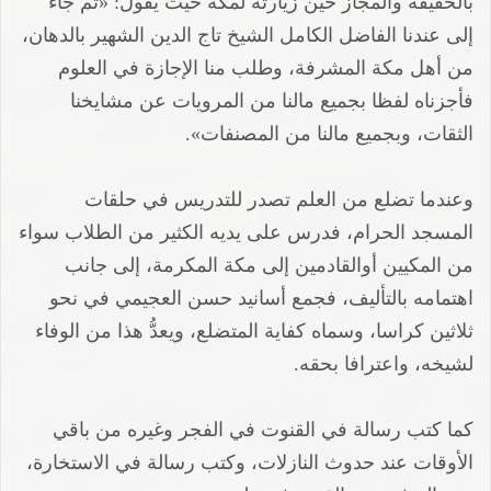
بالحقيقة والمجاز حين زيارته لمكة حيث يقول: «ثم جاء
إلى عندنا الفاضل الكامل الشيخ تاج الدين الشهير بالدهان،
من أهل مكة المشرفة، وطلب منا الإجازة في العلوم
فأجزناه لفظا بجميع مالنا من المرويات عن مشايخنا
الثقات، وبجميع مالنا من المصنفات».
وعندما تضلع من العلم تصدر للتدريس في حلقات
المسجد الحرام، فدرس على يديه الكثير من الطلاب سواء
من المكيين أوالقادمين إلى مكة المكرمة، إلى جانب
اهتمامه بالتأليف، فجمع أسانيد حسن العجيمي في نحو
ثلاثين كراسا، وسماه كفاية المتضلع، ويعدُّ هذا من الوفاء
لشيخه، واعترافا بحقه.
كما كتب رسالة في القنوت في الفجر وغيره من باقي
الأوقات عند حدوث النازلات، وكتب رسالة في الاستخارة،