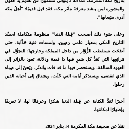
بتاريخ مكة المكرمة، كما أنه لا يتوانَى مشكورًا عن تقديم يد العون
والمشورة لمن ينشد معرفةَ مَآثِر مكة، فقد قيل قديمًا: "أهلُ مكة
أدرى بشِعابها".
وعلى ضَوءِ ذلك أصبحت "قِبلةُ الدنيا" منظومةً متكاملة تُجسِّد
التاريخ المكي بمعيار علمي رَصِين، ولمسات فنية جَذَّابة، حتى
أضْحَت تستقطب الزُّوَّار من داخِل المملكة وخارجها؛ للتجوُّل في
مَراتِعِها التي يُعَدُّ كل شبرٍ فيها ذا قيمة ودلالة، تعود بالزائر إلى
العهود السالفة، ويستحضر فيها ما قد فات واندثَر، ويَحنّ إلى صِباه
الذي انقضى، ويستذكر أيامه التي خَلَت، ويشتاق إلى أحبابه الذين
رحلوا.
أخيرًا تُعَدُّ الكتابة عن قِبلة الدنيا شكرًا وعرفانًا لها، لا تعريفًا
وإظهارًا لمكانتها.
نقلا عن صحيفة مكة المكرمة 14 يناير 2024