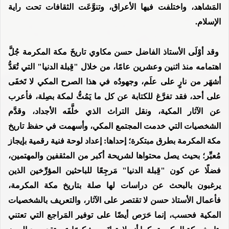
المَشاهد، واختلفت فيها الأعراق، وتنوَّعَت الثقافات تحت راية
الإسلام.
وقد أوْلَى الأستاذ الفاضل حسن مكاوي تاريخَ مكة المكرمة جُلَّ
اهتمامه منذ اثنين وعشرين عامًا، من خلال "قِبلة الدنيا" التي تُعَدُّ
أشهَر من نارٍ على علَم، وجهودُه في هذا الصرح المكي لا تَخفَى
على أحد، فقد تفرَّغ للكتابة عن كل ما يَمُتُّ لمكة بصِلة، فأعرب
عن الآثار المكية، ونقل التراث الذي خلَّفَه الأجداد، وقدَّم
الشخصيات التي خدمت المجتمع المكي، وأسهمت في حفظ تاريخ
مكة المكرمة بطرق مبتكرة؛ إحداها: إعداد لوحة فنية رقمية بإيجاز
مُعبِّر؛ بحيث يصل محتواها لشريحة أكبر من المثقفين والمهتمين،
فضلًا عن كون "قِبلة الدنيا" مَرجِعًا للباحثين المؤرِّخين الذين
يرغبون بالبحث عن دراسات لها صلة بتاريخ مكة المكرمة،
فأعمال الأستاذ حسن لا تقتصر على الآثار، والتعريف بالشخصيات
المكية فحسب، إنما حَرَص أيضًا على توفير المَراجع التي تعتني