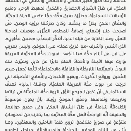
شاملةً، ولها الدورُ الكبيرُ الثقافيُّ والاجتماعيُّ والعلميُّ في المشهد
المكيِّ، في ظلِّ السِّياق الحضاريِّ والفكريِّ لمهبط الوحي، ومنبع
الرِّسالات السماويَّة، مطرَّزة بعبق مكَّة؛ ممَّا عكس الحياة المكيَّة،
والشَّأن المكيَّ بكلِّ ما يخصُّه، وكان طرحُها برؤية الوطن، حتَّى
أصبحت منبر إشعاع، إضافةً للمحتوى المتَّزن، ووصلت لمرحلة
التميُّز، وعند الكتابة عن قبلة الدنيا، أتذكَّر المهذَّب «حسن مكَّاوي»،
الذي أسَّس وأشرف -مع فريق عمله- على الموقع، وليس بغريبٍ
على ابن من أبناء مكَّة هذا الجُهد، فبيوت مكَّة المكرَّمة العريقة
توارث فيها الأبناءُ والأحفادُ العلمَ كابرًا عن كابرٍ، وتميَّزت تلك
البيوتُ بأهميَّتها التاريخيَّة والثقافيَّة والاجتماعيَّة؛ لأنَّها تحمل صدى
السِّنين، وروائع الذِّكريات، وبهيج الأشجان، والنَّماذج المُضيئة، التي
خرجت من بيوت مكَّة العريقة العلميَّة. و»قبلة الدنيا» تهدفُ
الاستثمار في أنْ تكون المرجع الأوَّل لثروة مكَّة، المتمثِّلة في تراثها
وتاريخها وثقافتها، وحقَّق الموقعُ رؤيته، بأنْ يكون موسوعةً
إلكترونيَّةً شاملةً في ظلِّ السِّياق المكيِّ، وفي جميع جوانبها،
والحقيقة أنَّه الواجهةُ لأهل مكَّة المكرَّمة بما يختزنه من معلوماتٍ
متنوِّعةٍ في صورةٍ متناغمةٍ، تروي ظمأ الباحثين والمهتمِّين، وهنا
يأتي من التزام الموقع بالحياديَّة والمسؤوليَّة بمراحل تطويره