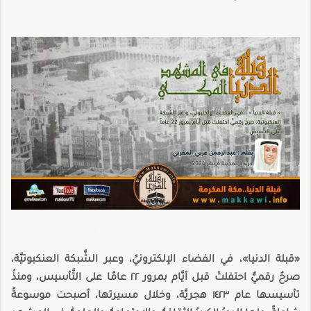
«قبلة الدنيا»، في الفضاء الإلكترونيِّ، وعبر الشَّبكة العنكبوتيَّة،
صرحٌ رقميٌّ احتفلتْ قبل أيَّام بمرور ٢٢ عامًا على التَّأسيس، ومنذُ
تأسيسها عام ١٤٢٣ هجريَّة، وخلال مسيرتها، أصبحت موسوعةً