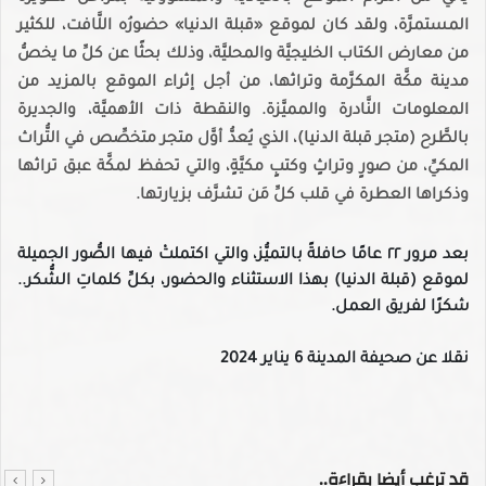
المستمرَّة، ولقد كان لموقع «قبلة الدنيا» حضورُه اللَّافت، للكثير
من معارض الكتاب الخليجيَّة والمحليَّة، وذلك بحثًا عن كلِّ ما يخصُّ
مدينة مكَّة المكرَّمة وتراثها، من أجل إثراء الموقع بالمزيد من
المعلومات النَّادرة والمميَّزة. والنقطة ذات الأهميَّة، والجديرة
بالطَّرح (متجر قبلة الدنيا)، الذي يُعدُّ أوَّل متجر متخصِّص في التُّراث
المكيِّ، من صورٍ وتراثٍ وكتبٍ مكيَّةٍ، والتي تحفظ لمكَّة عبق تراثها
وذكراها العطرة في قلب كلِّ مَن تشرَّف بزيارتها.
بعد مرور ٢٢ عامًا حافلةً بالتميُّز، والتي اكتملتْ فيها الصُّور الجميلة
لموقع (قبلة الدنيا) بهذا الاستثناء والحضور، بكلِّ كلماتِ الشُّكر..
شكرًا لفريق العمل.
نقلا عن صحيفة المدينة 6 يناير 2024
قد ترغب أيضا بقراءة..