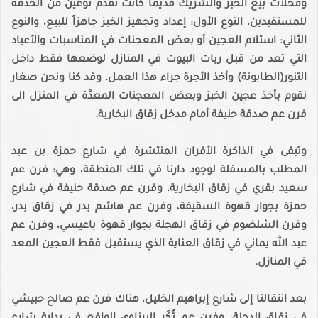
ومحلات بيع الخبز والشريك قديماً كانت تقدم نوعين من الخدمة
للمستفيدين، النوع الأول: إعداد وتجهيز الخبز جاهزاً للبيع، والنوع
الثاني: استلام العجين أو بعض المعجنات في المناسبات والأعياد
التي تعد من قبل ربات البيوت في المنازل لوضعها فقط داخل
التنور(الطابونة) وأخذ الأجرة جراء هذا العمل. وقد كنا ونحن صغار
نقوم بأخذ عجين الخبز وبعض المعجنات المعدَّة في المنزل الى
فرن عم صدقة حنيفة أمام مدخل زقاق البخارية.
وتبقى في الذاكرة الأفران المنتشرة في شارع حمزة بن عبد
المطلب بالمسفلة لوجود دارنا في تلك المنطقة، وهي: فرن عم
سعيد بقري في زقاق البخارية، وفرن عم صدقة حنيفة في شارع
حمزة بجوار قهوة السقيفة، وفرن عم هاشم بدر في زقاق بدر،
وفرن الشلضوم في زقاق الهجلة بجوار قهوة باعيسي، وفرن عم
عبد الله يماني في زقاق العناية الذي يستقبل فقط العجين المعد
في المنازل.
بعد انتقالنا إلى شارع إبراهيم الخليل، هناك فرن عم صالح حبيشي