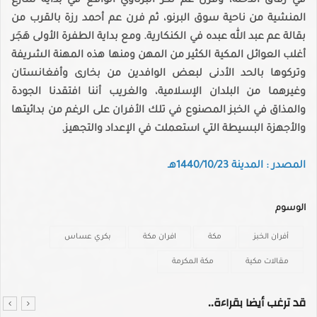
في زقاق الدحلة، وفرن عم تُكَر البرناوي الواقع في بداية شارع
المنشية من ناحية سوق البرنو، ثم فرن عم أحمد رزة بالقرب من
بقالة عم عبد الله عبده في الكنكارية. ومع بداية الطفرة الأولى هَجَر
أغلب العوائل المكية الكثير من المهن ومنها هذه المهنة الشريفة
وتركوها بالحد الأدنى لبعض الوافدين من بخارى وأفغانستان
وغيرهما من البلدان الإسلامية، والغريب أننا افتقدنا الجودة
والمذاق في الخبز المصنوع في تلك الأفران على الرغم من بدائيتها
والأجهزة البسيطة التي استعملت في الإعداد والتجهيز.
المصدر : المدينة 1440/10/23هـ
الوسوم
أفران الخبز
مكة
افران مكة
بكري عساس
مقالات مكية
مكة المكرمة
قد ترغب أيضا بقراءة..