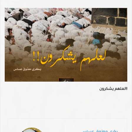
لعلهم يشكرون!!
بكري معتوق عساس