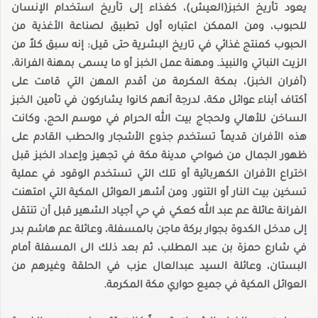
يعود تأريخ الخبز(العيش)، كغذاء إلى تأريخ استخدام الإنسان
للحبوب، ومن الممكن اعتباره أول تطبيق لصناعة الأغذية من
الحبوب كمنتج غذائي في تاريخ البشرية حتى قيل: إنه سبق كلاً من
الزيت النباتي والنبيذ. ومهنة عمل الخبز أو ما يسمى بمهنة الفرانة،
(أفران الخبز)، بمكة المكرمة من أقدم المهن التي قامت على
أكتاف أبناء عوائل مكة، لدرجة أنهم كانوا يشاركون في تأمين الخبز
الساخن للأهالي ولحجاج بيت الله الحرام في موسم الحج، وكانت
هذه الأفران قديماً تستخدم جذوع الأشجار والحطب القادم على
ظهور الجمال من ضواحي مدينة مكة في تجهيز وإعداد الخبز قبل
اختراع الأفران الكهربائية أو تلك التي تستخدم الوقود في عملية
تسخين بيت النار أو التنور. ومن أشهر العوائل المكية التي امتهنت
الفرانة عائلة عم عبد الله كعكي في حي أجياد الشهير قبل أن تنتقل
إلى مدخل الكدوة بجوار بركة ماجن بالمسفلة، وعائلة عم هاشم بدر
في شارع حمزة بن عبد المطلب، ثم بعد ذلك الى المسفلة أمام
البستان، وعائلة السيد عبدالعال عزب في الحلقة وغيرهم من
العوائل المكية في جميع حواري مكة المكرمة.