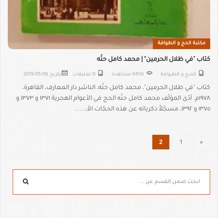
مكتبة الحج و الطوافة
كتاب "في ظلال الحرمين" | محمد كامل حتّه
الحــج و الطــوافة
6956 مشاهدة
0 تعليقات
بتاريخ
2019/01/06
كتاب "في ظلال الحرمين"، محمد كامل حتّه، الناشر دار المعارف، القاهرة،
١٩٧٨م. أدّى المؤلّف محمد كامل حتّه الحج في الأعوام الهجرية ١٣٧١ و ١٣٧٣ و
١٣٧٥ و ١٣٩٢، مسجّلاً ذكرياته عن هذه الحجّات الأ;......
2
1
«