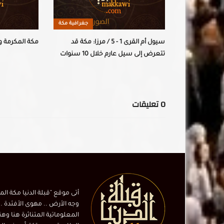
جغرافية مكة
جغرافية مكة
لقرى 2 - 5 / “ الشافعي”.. يقرأ
سيول أم القرى 1 - 5 / مرزا: مكة قد
مكة المكرمة و
وثيقة أخطار السيول في أكثر من 200
تتعرض إلى سيل عارم خلال 10 سنوات
0
تعليقات
أتى موقع "قبلة الدنيا مكة ال
وجه الأرض .. مهوى الأفئدة ..
المعلوماتية المتناثرة هنا وهن