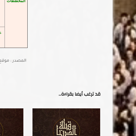
المخططات
ع
ع
المصدر : موقع
قد ترغب أيضا بقراءة..