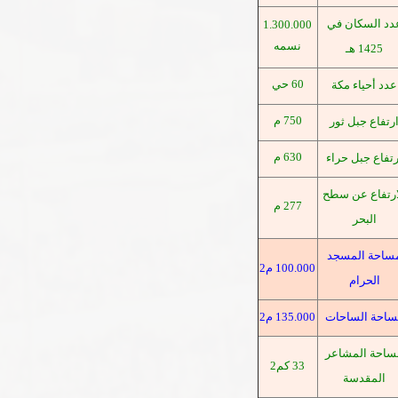
دد السكان في
1
.
300
.
000
نسمه
1425 هـ
60 حي
عدد أحياء مكة
750 م
رتفاع جبل ثور
630 م
رتفاع جبل حراء
ارتفاع عن سطح
277 م
البحر
ساحة المسجد
100.000 م2
الحرام
ساحة الساحات
135.000 م2
ساحة المشاعر
33 كم2
المقدسة