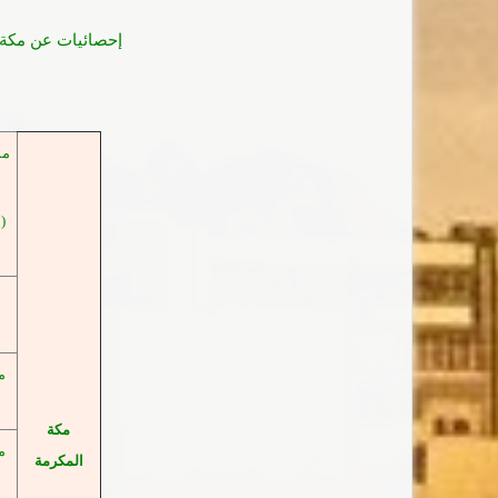
إحصائيات عن مكة 
مس
(
م
مكة
م
المكرمة