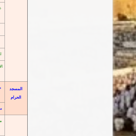
ع
ا
ا
ال
م
المسجد
الحرام
م
م