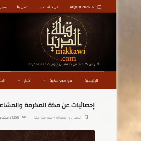
07 August 2026
عن قبلة الدنيا
اتصل بنا
سجل ا
أكثر من 25 عامًا في خدمة تاريـخ وتراث مكة المكرمة
الرئيسية
مواضيع مكية
أخبار
الم
إحصائيات عن مكة المكرمة والمشاع
المكـان و المكــانة
/
جغرافية مكة
31258 مشاهدة