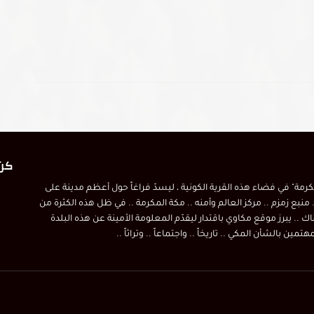
كن 
مكرمة" في فضاء هذه القرية الكونية ، ليسدّ فراغاً حول أعظم مدينة على
 منبع زمزم .. مركز العالم وأمنه .. مكة المكرمة .. في ظل هذه الكثرة من
اك .. يبرز موقع مكاوي باقتدار ليقدّم المعلومة الأمينة عن هذه البلدة
ين بالشأن المكي .. تاريخاً .. واجتماعاً .. وتراثاً ..