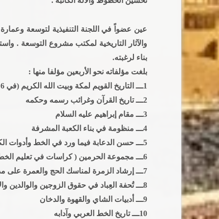
تحسين الخطوط والآلة الكاتبة .
بناء لرغبته.
بلغت مؤلفاته نحو الأربعين مؤلفا منها :
1ـــ التاريخ القويم لمكة وبيت الله الكريم (في 6 أجزاء )
2ـــ تاريخ القرآن وغرائب رسمه وحكمه
3ـــ مقام إبراهيم عليه السلام
4ـــ منظومة في بناء الكعبة المشرفة
5ـــ حسن الدعابة فيما ورد في الخط وأدوات الكتابة
6ـــ مجموعة الحرمين ( كراسات في تعليم الخط)
7ـــ إرشاد الزمرة لمناسك الحج والعمرة على مذهب الإمام الشافعي
8ـــ تُحفة العِباد في حقوق الزوجين والوالدين والأولاد
9ـــ أدبيات الشاي والقهوة والدخان
10ـــ تاريخ الخط العربي وآدابه