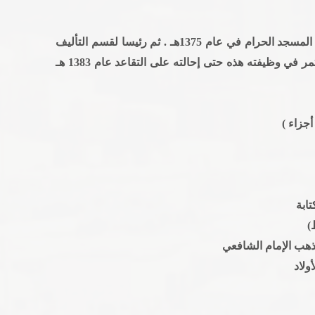
عين عضواً في اللجنة التنفيذية لتوسعة وعمارة المسجد الحرام في عام 1375هـ . ثم رئيسا لقسم التأليف
والآثار التاريخية لمكتب مشروع التوسعة . واستمر في وظيفته هذه حتى إحالته على التقاعد عام 1383 هـ