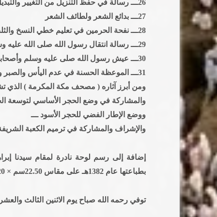
26ـــ رسالة في حفظ التنزيل من التغيير والتبديل
27ـــ بدائع الشعر ولطائف الشعر
28ـــ نفحة الحرمين في تعليم خطي النسخ والثلث
29ـــ رسالة انتقال رسول الله صلى الله عليه وسلم إلى الرفيق الأعلى
30ـــ عيش رسول الله صلى عليه وسلم وأصحابه الكرام
31ـــ الموعظة الحسنة في عدم اليأس والصبر والتفويض .
ومن أبرز آثاره ( مصحف مكة المكرمة ) الذي تش
والمشاركة في وضع الحجر الأساسي لتوسعة ال
ووضع الإطار الفضي للحجر الأسود ـــ
والإشراف والمشاركة في ترميم الكعبة الشريفة 
إضافة إلى رسم لوحة نادرة لمقام سيدنا إبرا
بطباعتها عام 1382هـ على مقاس 22.50سم × 16.20سم .
توفي رحمه الله صباح يوم الاثنين الثالث والعشرين من شهر ربيع الآ