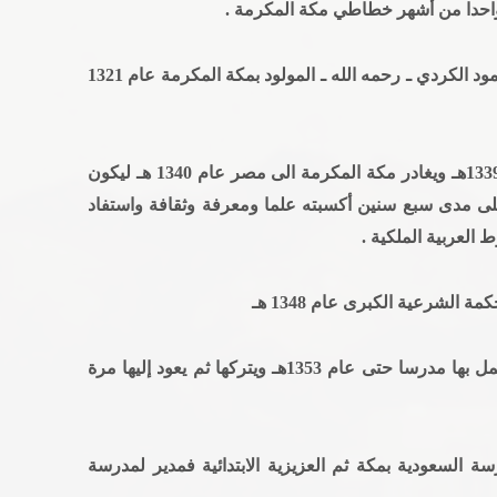
واحدا من أشهر خطاطي مكة المكرمة .
ذاك هو الشيخ محمد طاهر بن عبد القادر بن محمود الكردي ـ رحمه الله ـ المولود بمكة المكرمة عام 1321
وتلقى تعليمه بمدارس الفلاح ليتخرج منها عام 1339هـ ويغادر مكة المكرمة الى مصر عام 1340 هـ ليكون
على مدى سبع سنين أكسبته علما ومعرفة وثقافة واستفاد
العربية الملكية .
الشرعية الكبرى عام 1348 هـ
ثم التحق عام 1349 هـ بمدرسة الفلاح بجدة ليعمل بها مدرسا حتى عام 1353هـ ويتركها ثم يعود إليها مرة
ة السعودية بمكة ثم العزيزية الابتدائية فمدير لمدرسة