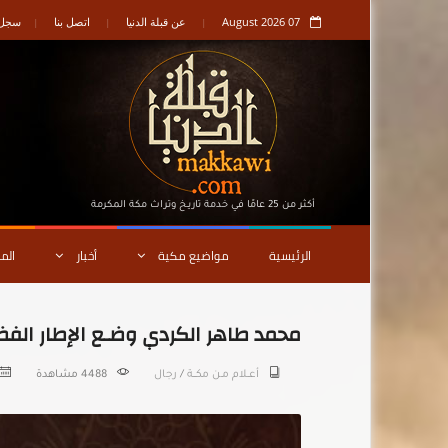
07 August 2026
عن قبلة الدنيا
اتصل بنا
سجل ا
أكثر من 25 عامًا في خدمة تاريـخ وتراث مكة المكرمة
الرئيسية
مواضيع مكية
أخبار
الم
محمد طاهر الكردي وضـع الإطار الفض
أعــلام مـن مكـــة
/
رجال
4488 مشاهدة