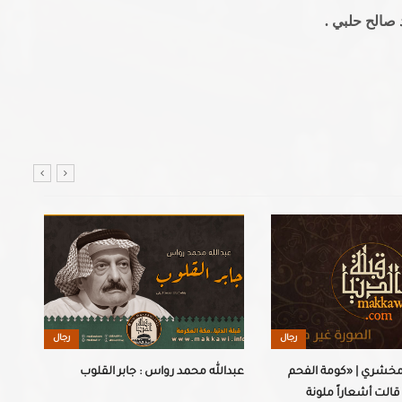
رجال
رجال
مخشري | «كومة الفحم
عبدالله محمد رواس : جابر القلوب
قالت أشعاراً ملونة