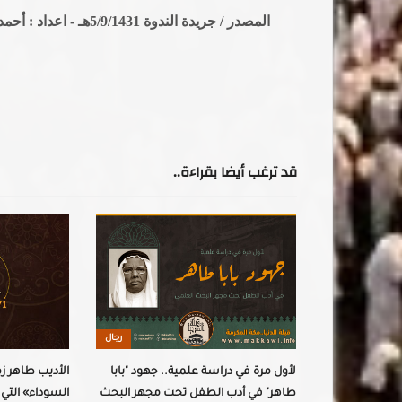
المصدر / جريدة الندوة 5/9/1431هـ - اعداد : أحمد صالح حلبي .
قد ترغب أيضا بقراءة..
رجال
رجال
 رحمه الله
لأول مرة في دراسة علمية.. جهود "بابا
الأديب طاهر ز
طاهر" في أدب الطفل تحت مجهر البحث
السوداء» التي 