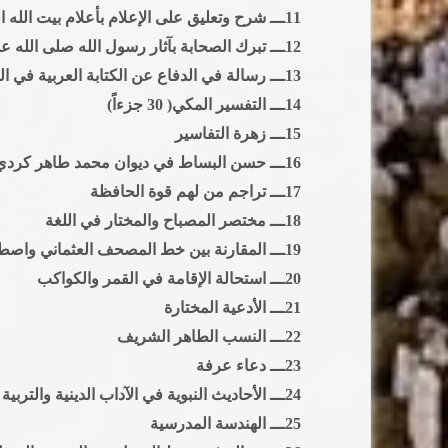
11ـــ شرح وتعليق على الإعلام بأعلام بيت الله الحرام
12ـــ تبرك الصحابة بآثار رسول الله صلى الله عليه وسلم
13ـــ رسالة في الدفاع عن الكتابة العربية في الحروف والحركات
14ـــ التفسير المكي( 30 جزءاً)
15ـــ زهرة التفاسير
16ـــ حسن البساط في ديوان محمد طاهر كردي الخطاط
17ـــ تراجم من لهم قوة الحافظة
18ـــ مختصر المصباح والمختار في اللغة
19ـــ المقارنة بين خط المصحف العثماني واصطلاحنا في الإملاء
20ـــ استحالة الإقامة في القمر والكواكب
21ـــ الأدعية المختارة
22ـــ النسب الطاهر الشريف
23ـــ دعاء عرفة
24ـــ الأحاديث النبوية في الآداب الدينية والتربية الإسلامية
25ـــ الهندسة المدرسية