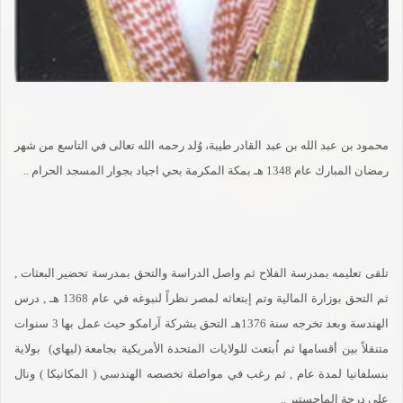
محمود بن عبد الله بن عبد القادر طيبة، وُلد رحمه الله تعالى في التاسع من شهر
رمضان المبارك عام 1348 هـ بمكة المكرمة بحي اجياد بجوار المسجد الحرام ..
تلقى تعليمه بمدرسة الفلاح ثم واصل الدراسة والتحق بمدرسة تحضير البعثات ,
ثم التحق بوزارة المالية وتم إبتعاثه لمصر نظراً لنبوغه في عام 1368 هـ , درس
الهندسة وبعد تخرجه سنة 1376هـ التحق بشركة آرامكو حيث عمل بها 3 سنوات
متنقلاً بين أقسامها ثم اُبتعث للولايات المتحدة الأمريكية بجامعة (ليهاي) بولاية
بنسلفانيا لمدة عام , ثم رغب في مواصلة تخصصه الهندسي ( المكانيكا ) ونال
على درجة الماجستير ..