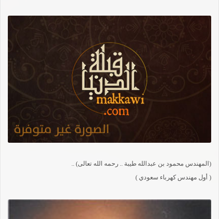
(المهندس محمود بن عبدالله طيبة .. رحمه الله تعالى) ..
( أول مهندس كهرباء سعودي )