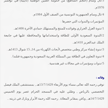
3/نال وسام (النجم الساطع) من حكومة الصين الوطنية (تايبية) في نوفمبر
1976م .
4/نال وسام الجمهورية التونسية من الصنف الأول 1984م .
المؤتمرات والندوات التي حضرها :
1/ندوة العزل الحراري وفوائده للمنتج والمستهلك جمادي الآخرة 1406هـ .
2/الندوة السعودية الأولى للطاقة واستخداماتها والمحافظة عليها في جامعة
الملك عبدالعزيز 1410هـ .
3/ندوة إنشاء مركز وطني متخصص لأبحاث الكهرباء من 14ـ 15 شوال 1413هـ .
4/ندوة التعاون في الطاقة بين المملكة العربية السعودية وجمهورية فنلندا .
5/ندوات ومؤتمرات في مجالات غير هندسية .
وفاته :
توفي رحمه الله تعالى مساء يوم الأربعاء 13/7/1429هـ , بمستشفى الملك فيصل
التخصصي بالرياض , وصُلي عليه في المسجد الحرام عصر يوم الخميس
14/7/1429هـ , ودُفن بمقابر المعلاة . رحمه الله رحمة الأبرار وبارك في ذريته ..