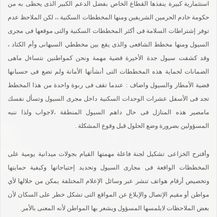
استثمارية كبيرة ينفذها القطاع الخاص بفضل الدعم الكبير الذى يحظى به من
حكومة خادم الحرمين الشريفين ومنها المخططات السكنية ،، لكن الملاحظ عدم
توفر إشتراطات السلامة فى أكثر المخططات السكنية والتى موقعها فى مجرى
السيول ومنها مخطط الشافعى والذى يقع بين مخططي السبهانى وأم الكتاد ،
وقد كشفت سيول جدة الأخيرة قضية مهمة ونحن كمواطنين نتساءل ماهى
الضمانات لحماية هذه المخططات التى أنشأتها الأمانة ولم تضع فى حسبانها
قضية الأمطار والسيول واضاف : عندما تقف فى ربوة واحدة من هذا المخطط
تجد فى الأسفل عشرات الوحدات السكنية داخل مجرى السيول وتسأل نفسك
مامصير هذه المنازل فى حال داهم السيول المنطقة ،لاجواب ولذا ننبه
المسؤولين بضرورة وضع الحلول قبل وقوع المشكلة .
وأقترح الخزاعى تشكيل لجنة فاعلة مهمتها القيام بجولات ميدانية يومية على
المخططات الواقعة فى مجارى السيول وتحديد إحتياجاتها وكيفية حمايتها
وتخصيص أرقام هواتف تنشر عبر وسائل الإعلام المختلفة يمكن من خلالها لأي
مواطن أو مقيم الإتصال والإبلاغ عن المواقع التى تشكل خطر على السكان لأن
بعض الملاحظات لايلمسها المسؤول ويشعر بها المواطن لأنه المعنى بالأمر.