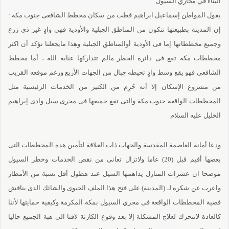
البناء في مجاري السيول
يقول المواطن إسماعيل ابراهيم قطب من سكان مخطط الشافعى جنوب مكة :
إن المدينة بطبيعتها تتكون من المناطق الجبلية والأودية فهى وادٍ غير ذى زرع
وجميع مخططاتها إما فى الأودية أوالمناطق الجبلية وهذا مايجعلنا نؤكد أن اكثر
مخططات مكة تقع فى دائرة الخطر مالم تتداركها عناية الله ، أما مخطط
الشافعى فهو يقع وسط وادٍ تحيطه جبال من الجهات الأربع ورغم موقعه القريب
من مشروع الإسكان إلا أنه حُرِم من الكثير من الخدمات الرئيسية مثل
المخططات الواقعة جنوب مكة والتى تقع جميعها فى مجرى سيل وادى إبراهيم
الخليل عليه السلام
ودعا أمانة العاصمة المقدسة والجهات ذات العلاقة لتأمين هذه المخططات التى
بعضها أقيم قبل (20) عاما ولاتزال تعانى من نقص الخدمات وخطر السيول
موضحا ان عشرات المنازل يداهمها السيل عند هطول أقل نسبة من الأمطار
واعرب عن شكره لـ (المدينة) على فتح هذا الملف الحيوى والشائك الذى يناقش
قضية المخططات الواقعة فى مجري السيول بمكة المكرمة وكيفية حمايتها لأننا
كالعادة لانتحرك لعلاج المشكلة إلا بعد وقوع الكارثة لافتا الى هبة الجميع حاليا