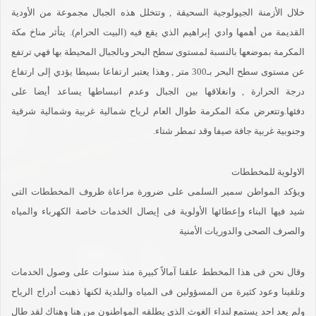
خلال الأزمنة الجيولوجية السحيقة , وتتخلل هذه الجبال مجموعة من الأودية
القديمة من أهمها وادي إبراهيم الذي يقع فيه (البيت الحرام). يتأثر مناخ مكة
المكرمة بموضعها بالنسبة لمستوى سطح البحر وبالجبال المحيطة بها فهي ترتفع
عن مستوى سطح البحر بـ300 متر , وهذا يعتبر ارتفاعا بسيطا يؤدي إلى ارتفاع
درجة الحرارة , وانغلاقها بين الجبال وعدم انبساطها يساعد أيضا على
دفئها.وتتعرض مكة المكرمة طوال العام لرياح شمالية غربية وشمالية شرقية
وجنوبية غربية جافة صيفا وقد تمطر شتاء.
الاولوية للمخططات
ويؤكد المواطن سمير السلمى على ضرورة مراعاة ظروف المخططات التى
شيد فيها البناء وإعطائها الأولوية فى إيصال الخدمات خاصة الكهرباء والمياه
والصرف الصحى والدوريات الأمنية
وقال نحن فى هذا المخطط علقنا آمالاً كبيرة منذ سنوات على وصول الخدمات
وتلقينا وعود كثيرة من المسؤولين فى المياه والبلدية لكنها ذهبت أدراج الرياح
ولم يعد احد يستمع لنداء الغوث الذي يطلقه المواطنون من هنا وهناك لقد طال