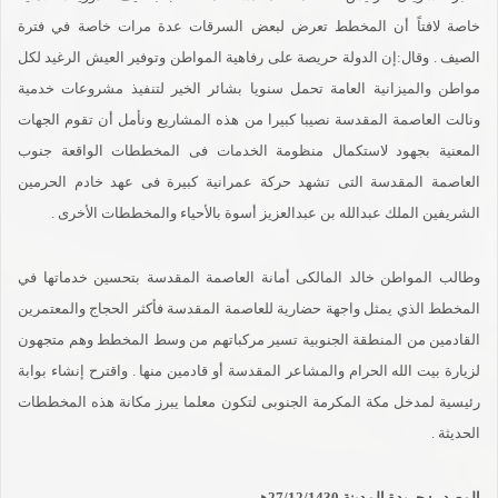
خاصة لافتاً أن المخطط تعرض لبعض السرقات عدة مرات خاصة في فترة
الصيف . وقال:إن الدولة حريصة على رفاهية المواطن وتوفير العيش الرغيد لكل
مواطن والميزانية العامة تحمل سنويا بشائر الخير لتنفيذ مشروعات خدمية
ونالت العاصمة المقدسة نصيبا كبيرا من هذه المشاريع ونأمل أن تقوم الجهات
المعنية بجهود لاستكمال منظومة الخدمات فى المخططات الواقعة جنوب
العاصمة المقدسة التى تشهد حركة عمرانية كبيرة فى عهد خادم الحرمين
الشريفين الملك عبدالله بن عبدالعزيز أسوة بالأحياء والمخططات الأخرى .
وطالب المواطن خالد المالكى أمانة العاصمة المقدسة بتحسين خدماتها في
المخطط الذي يمثل واجهة حضارية للعاصمة المقدسة فأكثر الحجاج والمعتمرين
القادمين من المنطقة الجنوبية تسير مركباتهم من وسط المخطط وهم متجهون
لزيارة بيت الله الحرام والمشاعر المقدسة أو قادمين منها . واقترح إنشاء بوابة
رئيسية لمدخل مكة المكرمة الجنوبى لتكون معلما يبرز مكانة هذه المخططات
الحديثة .
المصدر : جريدة المدينة 27/12/1430هـ