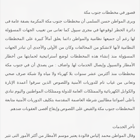
قصور في مخططات جنوب مكة
ويرى المواطن حسن السلمى أن مخططات جنوب مكة المكرمة بصفة عامة فى
دائرة الخطر لوقوعها في مجرى سيول كما تعانى من تغييب الجهات المسؤولة
لها رغم أن جميعها نظامية والمواطن دائما يعلق آمالاً كبيرة على المخططات
النظامية لأنها لاتشكو من المخالفات وكان من الأولى والأجدى أن تبادر الجهات
المسؤولة منذ إنشاء هذه المخططات لوضع أستراتيجية لحمايتها من أخطار
الأمطار والسيول وإيصال الخدمات لها. واضاف : من يصدق أن في جنوب مكة
مخططات منذ أكثرمن عشر سنوات بلا كهرباء ولا مياه ولا شبكة صرف صحي
وتعانى من غياب تام للدوريات الأمنية واللصوص الذين سرقوا أعمدة الإنارة
والكوابل الكهربائية والممتلكات العامة للدولة وممتلكات المواطنين واليوم ننادي
بأعلى أصواتنا مطالبين شرطة العاصمة المقدسة بتكليف الدوريات الأمنية متابعة
المخططات جنوب مكة والقبض على اللصوص وإيقاع أقصى العقوبات ضدهم.
تأخر الخدمات
وقال المواطن محمد إلياس فالودة يعتبر موسم الأمطار من أكثر الأمور التى تثير