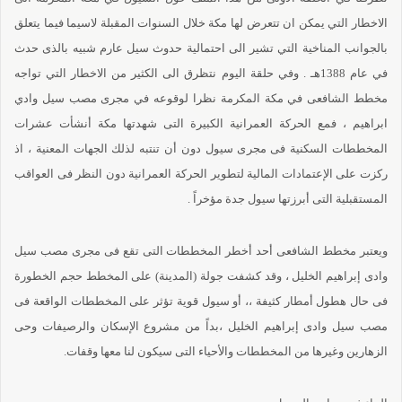
الاخطار التي يمكن ان تتعرض لها مكة خلال السنوات المقبلة لاسيما فيما يتعلق
بالجوانب المناخية التي تشير الى احتمالية حدوث سيل عارم شبيه بالذى حدث
في عام 1388هـ . وفي حلقة اليوم نتظرق الى الكثير من الاخطار التي تواجه
مخطط الشافعى في مكة المكرمة نظرا لوقوعه في مجرى مصب سيل وادي
ابراهيم ، فمع الحركة العمرانية الكبيرة التى شهدتها مكة أنشأت عشرات
المخططات السكنية فى مجرى سيول دون أن تنتبه لذلك الجهات المعنية ، اذ
ركزت على الإعتمادات المالية لتطوير الحركة العمرانية دون النظر فى العواقب
المستقبلية التى أبرزتها سيول جدة مؤخراً .
ويعتبر مخطط الشافعى أحد أخطر المخططات التى تقع فى مجرى مصب سيل
وادى إبراهيم الخليل ، وقد كشفت جولة (المدينة) على المخطط حجم الخطورة
فى حال هطول أمطار كثيفة ،، أو سيول قوية تؤثر على المخططات الواقعة فى
مصب سيل وادى إبراهيم الخليل ،بداً من مشروع الإسكان والرصيفات وحى
الزهارين وغيرها من المخططات والأحياء التى سيكون لنا معها وقفات.