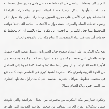
قلق سكان مخطط الشافعى لأن المخطط يقع داخل وادي مجري سيل ويحيط به
مستنقعات وأودية تشكل أرضية خصبة لتوالد البعوض والحشرات الزاحفة
فالمخطط يقع فى الأصل على مجري السيول ومما زاد الطين بلة طول تأخر
وصول خدمات المياه والصرف الصحى وإزالة الأعشاب النباتية التى تملأ جوانب
المخطط مما جعل الكثيرين يتراجعون عن فكرة البناء ولاشك أن أي مخطط بلا
خدمات أساسية فى عداد المفقودين !!. مناخ مكة يتأثر بالموقع والجبال
تقع مكة المكرمة على امتداد سفوح جبال السروات , وتمثل نقطة التقاء سهول
تهامة بالجبال التي تحيط بمكة من جميع الجهات.فمكة المكرمة مجموعة من
الأودية المتخللة لهذه الجبال وهي أيضا منافذها وخاصة كلما اتجهنا إلى الساحل
من الجهة الغربية.ولموقع مكة المكرمة أهمية كبرى في الماضي حيث كانت تقع
في منتصف خطوط القوافل التجارية القديمة التي كانت تزاول نشاطها التجاري
بين اليمن جنوبا وبلاد الشام شمالا.
وتتكون تضاريس مكة المكرمة من مجموعة من الجبال الجرانيتية والتي تكونت
ضمن تشكيلات الدرع العربي المؤلف من صخور القاعدة القديمة التي ظهرت