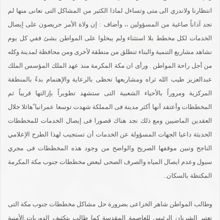
انتظارنا ولاندري الى متى وتساءل لماذا الكثير من المشاكل التى نعانى منها لم
تجد آذاناً صاغية من المسؤولين ،، وأضاف : إن ولاة الأمر حريصون على إيصال
الخدمات لكل مخطط بلا استثناء ولم يبخلوا على المواطن بشئ ففي كل يوم
نشاهد مشاريع التنمية والبناء تنطلق من منطقة لأخرى ومن محافظة لمدينة وكله
من أجل راحة المواطن . ورأى ان مكة المكرمة منذ عهد الملك المؤسس الملك
عبدالعزيز طيب الله ثراه ومشاريعها تحظى بالرعاية والإهتمام بدءً بالمنطقة
المركزية ومروراً بالأحياء الشعبية التى ستشهد تطويراً بإزالتها قريباً ثم
المخططات وأعتقد أنها أكثر مدينة فى المملكة شهدت توسعا عمرانيا ًهائلا خلال
العقدين الماضيين ومع ذلك نجد هناك قصورا فى إيصال الخدمات للمخططات
الحديثة داعيا الجهات المسؤولة عن الخدمات أن تستجيب لهذا الطرح الإعلامي
الناجح وتبين موقفها الصريح والواضح من وجود هذه المخططات فى مجري
سيول وعدم ايصال المياه والصرف الصحى لبعض مخططات جنوب مكة المكرمة
المكتظة بالسكان..
وطالب المواطن شاهر الخزاعى بضرورة حل مشاكل مخططات جنوب مكة التى
تعتبر الشريان الرئيس للعاصمة المقدسة كما طالب بتكثيف الدوريات الأمنية