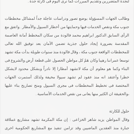
لنجدة المتضررين وتقديم المبررات كما نرى اليوم فى كارثة جدة .
وطالب الجهات المسؤولة بوضع تصور ودراسات عاجلة جداً لمشاكل مخططات
جنوب مكة ونقص الخدمات فيها وحمايتها من أخطار السيول والأمطار . واتفق مع
الرأى السابق الدكتور ابراهيم محمد فالودة من سكان المخطط أمانة العاصمة
المقدسة بضرورة إيجاد حلول جذرية تضمن الأمان بعد توفيق الله تعالى
للمخططات الواقعة جنوب مكة ، وقال فالودة منذ سنوات طويلة بدأت مكة تشهد
توسعا عمرانىا رهيبا وكان هَمُ كل مواطن الحصول على قطعة أرض والشروع فى
البناء وكما هو معلوم أن مكة لاتشهد أمطارا إلا نادراً وبشكل محدود لايشكل
خطرا وأعتقد انه منذ عقود لم تشهد سيولا مخيفة ولذلك أستمرت الجهات
المختصة فى تخطيط المخططات فى مجرى السيول ومنح تصاريح بناء عليها
،والحقيقة ان الكثير منها يعانى من نقص الخدمات الأساسية .
حلول للكارثة
وقال المواطن يزيد شاهر الخزاعى : إن مكة المكرمة تشهد مشاريع عملاقة
جبارة منذ العقدين الماضيين وقد تزامن تنفيذ مع المشاريع الحكومية اخرى