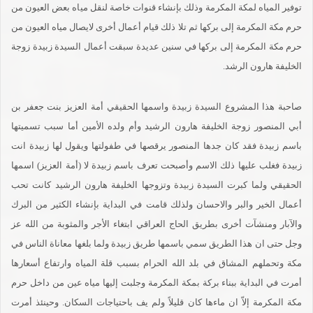
توفير المياه لمكة المكرمة وذلك بإنشاء قنوات خاصة لنقل مياه بعض العيون من
حرم مكة المكرمة إلى بركها ثم تلا ذلك قيام أعمال أخرى لايصال مياه العيون من
حرم مكة المكرمة إلى بركها في سنين عديدة سبقت أعمال السيدة زبيدة زوجة
الخليفة هارون الرشد.
صاحبة هذا المشروع السيدة زبيدة واسمها الحقيقي أمة العزيز بنت جعفر بن
أبي المنصور زوجة الخليفة هارون الرشيد وأم ولده الأمين أما سبب تسميتها
باسم زبيدة فقد كان جدها المنصور يرقصها في طفولتها ويقول لها زبيدة انت
زبيدة فغلب عليها ذلك الاسم وأصبحت تعرف باسم زبيدة لا (أمة العزيز) اسمها
الحقيقي ولما كبرت السيدة زبيدة وتزوجها الخليفة هارون الرشيد كانت تحب
أعمال الخير والبر والاحسان ولذلك قامت في البداية بإنشاء الكثير من البرك
والآبار ومنشآت أخرى بطريق الحاج العراقي ابتغاء الأجر والمثوبة من الله عز
وجل حتى ان هذا الطريق سمي باسمها طريق زبيدة ولما بلغها معاناة الناس في
مكة وتحملهم المشاق في بلد الله الحرام بسبب قلة المياه وارتفاع أسعارها
أمرت في البداية ببناء بركة بمكة المكرمة وجلبت إليها مياه عين من داخل حرم
مكة المكرمة إلاّ ان ماءها كان قليلاً ولم يف باحتياجات السكان. وحينئذ أمرت