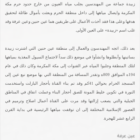
زبيدة جماعة من المهندسين بجلب مياه العيون من خارج حدود حرم مكة
المكرمة وايصال مياهها إلى داخل منطقة الحرم وبعثت بأموال طائلة لتحقيق
هدفها وعلى هذا فقد أخذت الأعمال على طريقين هما عين حنين وعين عرفة وقد
غلب اسم «زبيدة» على العين الأولى.
بعد ذلك، اتجه المهندسون والعمال إلى منطقة عين حنين التي اشترت زبيدة
بساتينها وأبطلوها وانشأوا في موضع ذلك سداً لاجتماع السيول المغذية بمياهها
لتلك المنطقة وجلبوا المياه عبر القنوات إلى مكة المكرمة وكان ذلك في عام
194ه الموافق 809ه وتقدر المسافة من المنطقة التي بها موضع نبع عين إلى
المسجد الحرام بحوالي 41كم وقد تم بناء القناة بأحجار البازلت واستخدمت
النورة في تكوين خليط المونة للصق أحجار البناء وعملت انفاق في المناطق
الجبلية والتي يصعب إزالتها وقد مرت على القناة أعمال اصلاح وترميم في
العصور الإسلامية المختلفة إلى ان توقفت مياهها الرئيسية في بداية القرن
الرابع عشر للهجرة.
عين عرفة