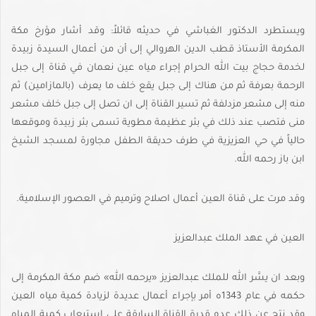
ويستطرد الدكتور الغباشي في حديثه قائلاً: وقد أشار مؤرخ مكة
المكرمة الأستاذ قطب الدين الهروالي إلى أن من أعمال السيدة زبيدة
لخدمة حجاج بيت الله الحرام إجراء مياه عين نعمان في قناة إلى جبل
الرحمة بعرفة ثم من هناك إلى جبل يقع خلف ما يعرف (بالمازامين) ثم
منه إلى مشعر مزدلفة ثم تسير القناة إلى ان تصل إلى جبل خلف مشعر
منى فتصب عند ذلك في بئر عظيمة مطوية تسمى بئر زبيدة وموقعها
حالياً في حي العزيزية في طرف حديقة الطفل مجاورة لمسجد الشيخ
ابن باز رحمه الله.
وقد مرت على قناة العين أعمال اصلاح وترميم في العصور الإسلامية.
العين في عهد الملك عبدالعزيز
وبعد ان يسَّر الله للملك عبدالعزيز «يرحمه الله» ضم مكة المكرمة إلى
حكمه في عام 1343ه أمر بإجراء أعمال عديدة لزيادة كمية مياه العين
وقد نتج عن ذلك عدم قدرة القناة السابقة على استيعاب كمية المياه