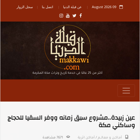
09 August 2026
عن قبلة الدنيا
اتصل بنا
سجل الزوار
أكثر من 25 عامًا في خدمة تاريـخ وتراث مكة المكرمة
عين زبيدة..مشروع سبق زمانه ووفر السقيا للحجاج
وساكني مكة
أمـاكــن و معالـــم
/
أماكن اثرية
7671 مشاهدة