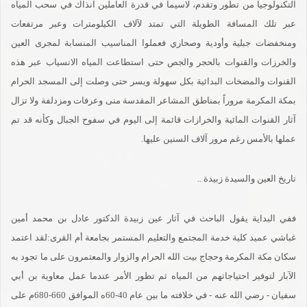
التكنولوجيا من تطور وتقدم، لاسيما في قدرة العاملين آنذاك في سحب المياه
عبر تلك المسافة الطويلة التي تمتد لآلاف الكيلومترات وعبر مرتفعات
ومنخفضات جبلية وأودية وصحاري فعملوا المناسيب المنسابة لمجرى العين
والخرزات والقنوات بالحجر والجص حتى استطاعت المياه الانسياب عبر هذه
القنوات والمضخات البدائية بكل سهولة ويسر حتى وصلت إلى المسجد الحرام
بمكة المكرمة مروراً بمناطق المشاعر المقدسة منى وعرفات ومزدلفة ولا تزال
آثار القنوات المائية والخرازات قائمة إلى اليوم في سفوح الجبال وكأنه قد تم
عملها بالأمس رغم مرور آلاف السنين عليها.
تاريخ العين والسيدة زبيدة ..
ففي البداية يقول الباحث في آثار عين زبيدة الدكتور عادل بن محمد أمين
غباشي عميد كلية خدمة المجتمع والتعليم المستمر بجامعة أم القرى:لقد اعتمد
سكان مكة المكرمة وحجاج بيت الله الحرام والزوار والمعتمرون على ما تجود به
الآبار لتوفير احتياجاتهم من المياه ثم تطور الأمر عندما عمل معاوية بن أبي
سفيان - رضي الله عنه - في خلافته ما بين عام 40-60ه الموافق 660-680م على