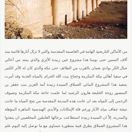
من الأماكن التاريخية الهامة في العاصمة المقدسة والتي لا تزال آثارها قائمة منذ
آلاف السنين حتى يومنا هذا مشروع عين زبيدة الأثري والذي يمتد من أعالي
جبال الكر بوادي نعمان بالقرب من الطائف حتى مكة والذي كان له الأثر الكبير
في سقيا أهالي مكة المكرمة وحجاج بيت الله الحرام بالمياه العذبة وقد أمرت
بتنفيذ هذا المشروع المائي العملاق السيدة زبيدة أمة العزيز بنت جعفر بن
المنصور زوجة الخليفة هارون الرشيد لما علمت حاجة مكة المكرمة وضيوف
الرحمن إلى المياه بعد ان عانت هذه المدينة المقدسة من شح المياه ما عانت
نتيجة جفاف مياه الآبار ورغم قلة الإمكانات والأيدي الهندسية الماهرة المؤهلة
والمدربة، إلاّ ان السيدة زبيدة استطاعت برجالها العاملين المخلصين ان ينفذوا
هذا المشروع العملاق بطرق فنية متطورة تتساوى مع ما توصل إليه اليوم علم