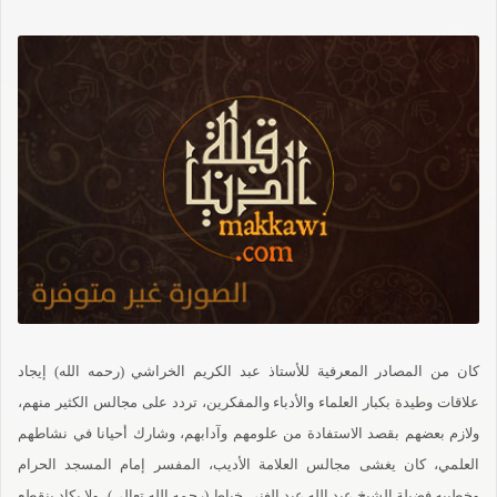
كان من المصادر المعرفية للأستاذ عبد الكريم الخراشي (رحمه الله) إيجاد
علاقات وطيدة بكبار العلماء والأدباء والمفكرين، تردد على مجالس الكثير منهم،
ولازم بعضهم بقصد الاستفادة من علومهم وآدابهم، وشارك أحيانا في نشاطهم
العلمي، كان يغشى مجالس العلامة الأديب، المفسر إمام المسجد الحرام
وخطيبه فضيلة الشيخ عبد الله عبد الغني خياط (رحمه الله تعالى)، ولا يكاد ينقطع