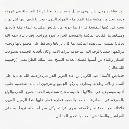
بعد تقاعده وقبل ذلك، وفي سبيل ترسيخ هوايته للقراءة المتأصلة في عروقه
ودمه اتخذ من مكتبة مكة المكرمة ( المولد النبوي) محرابا يأوي إليها ليل نهار،
يسبح في كتبها النفيسة قراءة بما حوته من نفائس مكتبات علماء مكة وأدبائها
ومشاهيرها، فكانت المكتبة والمسجد الحرام غدوه ورواحه، وقد ترك (رحمه الله
تعالى) بصمته على هذه المكتبة بما كان يرعاها ويحافظ على مجموعاتها ويخدم
مرافقها احتسابا لوجه الله، ثم خدمة لتراث الأمة، وكان بأفعاله الحميدة يستوجب
الشكر والثناء من أمينها فضيلة العلامة الشيخ عبد الملك الطرابلسي (رحمهما
الله تعالى).
خصائص الأستاذ عبد الكريم بن عبد العزيز الخراشي (رحمه الله تعالى) على
ألسنة زملائه وطلابه ومعارفه يدركها الجميع ويعترفون له بأنه: شخصية علمية
أدبية موسوعية في مجالاتها العلمية، مفتاح شخصيته الحب للجميع، الحب والولع
بالمعرفة في مصادرها، الألفة والمحبة فطرة فطر عليها هذا الزميل العزيز،
علاقاته مع أصدقائه وتلامذته وذوي قرابته وكل من له صلة تربط به حتى
الفراشين والعملة هي الحب والتقدير المتبادل.