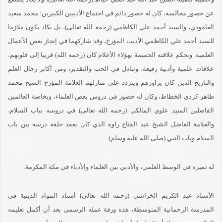
عن حضور مجالسه، كان له حضور دائم في اجتماع الأديبين الكبيرين: محمد سعيد
العامودي، والسيد أحمد علي الكاظمي (رحمه الله تعالى)، بل يكاد يكون ملازما
للسيد أحمد علي الكاظمي الأديب المؤرخ، وقد شاركهما في إنجاز بعض الأعمال
العلمية. وبحكم علاقته الحميمة بهؤلاء الأعلام كان (رحمه الله) قريبا إلى قلوبهم،
علاقات علمية وأدبية رفيعة، وتبادل في الحب والتقدير، ومن أكابر رجال العلم
والتاريخ الذين كان يزاورهم ويتردد على منازلهم العلامة المؤرخ الشيخ محمد
طاهر كردي الخطاط، وكان له حضور في دروس بعض العلماء، وبخاصة العالمين
الفاضلين السيد علوي المالكي (رحمه الله تعالى) في دروسه بباب السلام،
والعلامة الفاضل الشيخ عبد الفتاح راوه الذي كان يعقد حلقة درسه بين باب
السلام وباب النبي (صلى الله عليه وسلم).
له تميزه في الوسط العلمي، والأدبي بين العلماء والأدباء في مكة المكرمة.
الأستاذ عبد الكريم الخراشي (رحمه الله تعالى) أستاذ المواد الدينية في
المدرسة الرحمانية المتوسطة، هذه ورقة عمله الرسمي بعد أن أكمل تعليمه