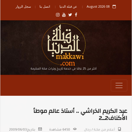
08 August 2026
عن قبلة الدنيا
اتصل بنا
سجل الزوار
أكثر من 25 عامًا في خدمة تاريـخ وتراث مكة المكرمة
عبد الكريم الخراشي .. أستاذ عالم موطأ
الأكناف2ــ2
أعــلام مـن مكـــة
/
رجال
6450 مشاهدة
بتاريخ
2009/06/03