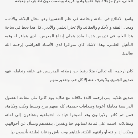
العالي، خرج مؤهلا تأهيلا علميا وأدبيا فريدا، وبصمت دون تظاهر، أو جعجعة.
واسع الاطلاع في مادته وبخاصة في علم التفسير؛ وهو مجال البلاغة والأدب،
ومجال الفقه والأحكام والعقائد، والإعجاز العلمي والأدبي، كل هذا يحط في ساحة
هذا العلم، في تدريس هذه المادة يتجلى إبداع المدرس، الذي يتوافر له وفيه
التأهيل العلمي، وهذا لاشك كان متوافرا لدى الأستاذ الخراشي (رحمه الله
تعالى).
كان (رحمه الله تعالى) مثلا رفيعا بين زملائه المدرسين في خلقه وتعامله، فهو
صديق الجميع، ولا يعرف عنه إلا كل حب وتقدير منهم.
صديق طلابه: بنى (رحمه الله) علاقاته مع طلابه يوم كانوا على مقاعد الفصول
الدراسية معاملة أخوية وصداقات حميمة، كله معهم مرح وبسط ونكت وفكاهة،
فمن ثم كانوا ولايزالون وقد أصبحوا قيادات اجتماعية يشتاقون إلى لقائه
ومقابلاته، اسمه على ثمامة لسانهم حبا وتقديرا، يتفقدهم ويسأل عن أحوالهم،
وينكت إذا وافته أو وافتهم النكتة، يلقاهم بوجه باش ودعابة لطيفة يأنسون بها.