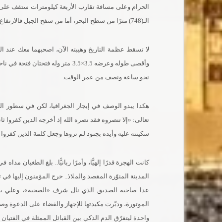
الحرام وعلى مسافة تقارب الأربعة كيلومترات ستقف على ال
الـ(748) مترًا من سطح البحر، أما من سفح الجبل فالارتفاع يقارب الـ(458) مترًا..
وأقصى طوله وعرضه 3.5×3.5 متر وله
نحو ساعة ونصف من عمر الوقت.
هكذا يبدو الوصف في إيجاز الجغرافيا، لكن في سطور التار
تعالى: «إلا تنصروه فقد نصره الله إذ أخرجه الذين كفروا ثاني
سكينته عليه وأيده بجنود لم تروها وجعل كلمة الذين كفروا الس
كانت الهجرة قدرًا إلهيًّا، وأمرًا ربانيًّا.. بلغ الطغيان م
المدينة المنوّرة المقصد والملاذ.. خرج المؤمنون إليها ف
عدا صاحبه الصديق الذي نال شرف «الصحبة»، وعلي بن
الموتورة، ودبّرت مكيدتها للإجهاز والقضاء على الدعوة وص
واحدة ليتفرّق الدم الذكي بين القبائل الممثلة في الفتيا