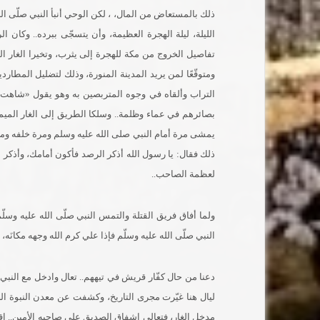
ذلك بالمستعاض من المال، ، لكن الوحي أنبأ النبي صلّى الله
الليلة، ليلة الهجرة العظيمة، وأن يتسجّى ببرده.. وكان
تفاصيل الخروج من مكة للهجرة إلى يثرب، وتخيرا الغار الذي
ومتوقّعًا لمن يريد المدينة المنورة، وذلك لتضليل المطار
التراب وألقاه في وجوه المتربصين به وهو يقول «شاهت 
بصائرهم في عماء وظلمة.. وسلكا الطريق إلى الغار الميمون
يمشى مرة أمام النبي صلى الله عليه وسلم ومرة خلفه وم
ذلك فقال: يا رسول الله أذكر الرصد فأكون أمامك، وأذكر
لعظمة الصاحب..
ولما أفاق فريق القتلة والتمس النبي صلّى الله عليه وسلّم 
النبي صلّى الله عليه وسلّم فإذا علي كرم الله وجهه مكانَه،
دعنا من حال كفّار قريش في تيههم.. تعال وادخل مع النبي ا
ليال هنا غيّرت مجرى التاريخ، وكشفت عن معدن النبوة 
مدخل الغار، فتعالى إشفاق الصديق على صاحبه الأمين.. اق