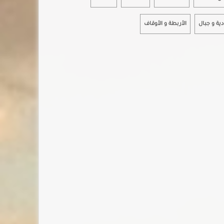
دية و جبال
الأربطة و الأوقاف