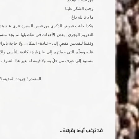
وجب الشكر علينا
ما دعا لله داعْ
هكذا جاءت فيوض الذكرى من قبس السيرة تترى عند هذا ال
التقويم الهجري.. بعض الأحداث في تفاصيلها لم يجد متسعً
وقفتنا لتقديس مفضٍ إلى «عبادة» المكان.. ولا حاجة بالز
عليه وسلّم التي حملتهم إلى «الزيارة» كافية للتأسي وا
مسنود إلى شرف من حلّ به، ولا قيمة له بغير هذا الشرف الع
المصدر / جريدة المدينة 5 صفر 1430 هجرى /الطيب برير يوسف
قد ترغب أيضا بقراءة..