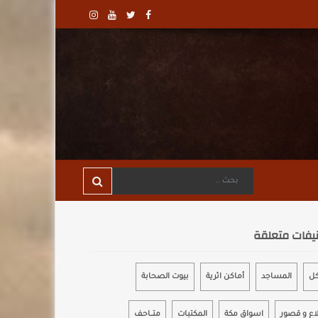
يفات متعلقة
كل
المساجد
أماكن اثرية
بيوت الصحابة
اع و قصور
اسواق مكة
المكتبات
متـــاحـف