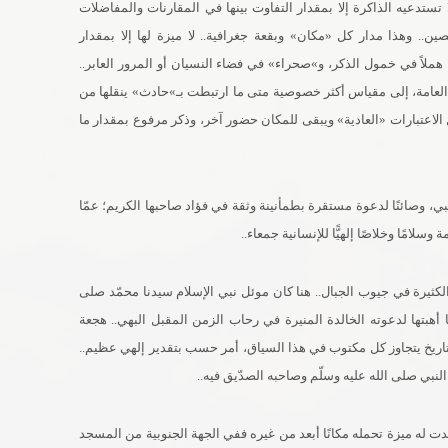
تستدعيه الذاكرة إلا بمقدار التفاوت بينها في المقارنات والمفاضلات
.. وهذا مدار كل «مكان» وبقعة جغرافية.. لا ميزة لها إلا بمقدار
هملاً في خمول الذكر، و»صحراء» في فضاء النسيان أو المرور العابر..
العامة، إلى مقياس أكثر خصوصية متى ما ارتبطت بـ»حادث» ينقلها من
لاعتبارات «العادية» ويبقى للمكان حضور آخر، وذكر مرفوع بمقدار ما
بي، وصائنًا لدعوة مستقرة بطمأنينة وثقة في فؤاد صاحبها الكريم؛ عمّا
لامًا وخلاصًا إلهيًّا للإنسانية جمعاء..
لكثيرة في جيوب الجبال.. هنا كان موئل نبي الإسلام سيدنا محمّد صلى
 أهبتها لدعوته الخالدة المنيرة في رحاب الزمن المقبل البهي.. هجعة
اريخ يتجاوز كل مكتوب في هذا السياق، أمر حسب بتقدير إلهي عظيم..
لنبي صلى الله عليه وسلّم وصاحبه الصدّيق فيه..
دت له ميزة تحمله مكانًا أبعد من غيره ففي الجهة الجنوبية من المسجد