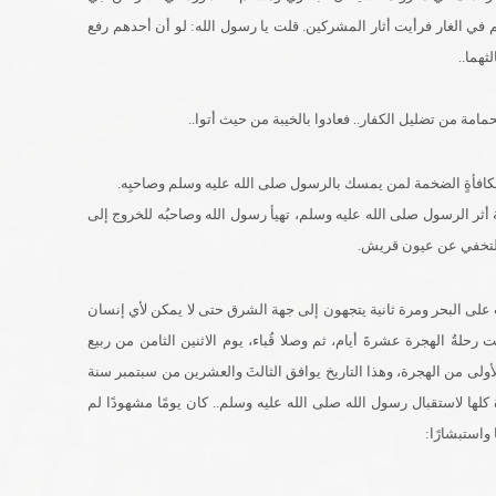
 في الغار فرأيت أثار المشركين. قلت يا رسول الله: لو أن أحدهم رفع
ثهما..
مة من تضليل الكفار.. فعادوا بالخيبة من حيث أتوا..
المكافأةٍ الضخمة لمن يمسك بالرسول صلى الله عليه وسلم وصاحبِه.
ثر الرسول صلى الله عليه وسلم، تهيأ رسول الله وصاحبُه للخروج إلى
ِ التخفي عن عيون قريش.
على البحر ومرة ثانية يتجهون إلى جهة الشرق حتى لا يمكن لأي إنسان
لةُ الهجرة عشرةَ أيام، ثم وصلا قُباء، يوم الاثنين الثامن من ربيع
الأولى من الهجرة، وهذا التاريخ يوافق الثالثَ والعشرين من سبتمبر سنة
كلها لاستقبال رسول الله صلى الله عليه وسلم.. كان يومًا مشهودًا لم
 واستبشارًا: