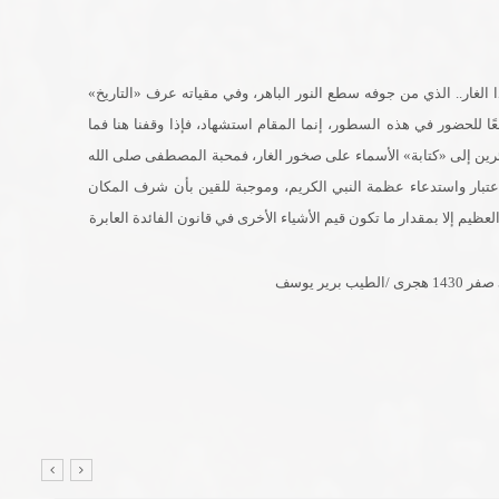
غار.. الذي من جوفه سطع النور الباهر، وفي مقياته عرف «التاريخ»
ا للحضور في هذه السطور، إنما المقام استشهاد، فإذا وقفنا هنا فما
ائرين إلى «كتابة» الأسماء على صخور الغار، فمحبة المصطفى صلى الله
لاعتبار واستدعاء عظمة النبي الكريم، وموجبة للقين بأن شرف المكان
ظيم إلا بمقدار ما تكون قيم الأشياء الأخرى في قانون الفائدة العابرة