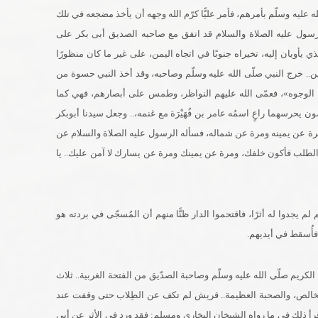
 عليه وسلّم بأمرهم، فأمر عليًّا كرّم الله وجهه أن يأخذ مضجعه في تلك
 الرسول عليه الصلاة والسلام قد اتفق مع صاحبه الصديق أبى بكر على
 يأويان إليه، تخيراه جنوبًا في اتجاه اليمن، على غير ما كان منظورًا
دين.. خرج النبي صلّى الله عليه وسلّم وصاحبه، وقد أخذ النبي حسوة من
الوجوه»، فعمّى الله عليهم النواظر، وطمس على أبصارهم، فهي كما
 يحرسهما راعٍ اسمُه عامر بن فُهَيْرَة مع غنمه،.. وجعل سيدنا أبوبكر
رة عن يمينه ومرة عن شماله، فسأله الرسول عليه الصلاة والسلام عن
 الطلب فأكون خلفك، ومرة عن يمينك ومرة عن يسارك لا آمن عليك.. يا
لم يجدوا له أثرًا، فاقتحموا الدار ظنًّا منهم أن المُسجّى في بردته هو
 فأُسقط في أيديهم.
لكريم صلّى الله عليه وسلّم وصاحبة الصدّيق من الفتحة الغربية.. ثلاث
الخالص، والصحبة العظيمة.. قريش لم تكف عن الطِلاب حتى وقفت عند
رأ ذلك في ما رواه الشيخان البخاري ومسلم: فقد ورد في الأثر عن أبي