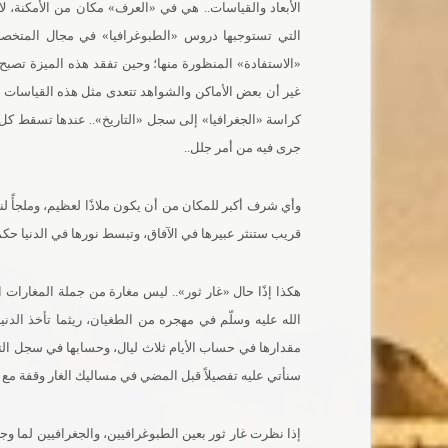
الأبعاد والقياسات.. هي في «العرف» مكان من الأمكنة، لا 
التي تستوجبها دروس «الطبوغرافيا» في مجال المتخصصين
«الاستفادة» المنظورة منها؛ وحين تفقد هذه الميزة تصبح 
غير أن بعض الأماكن والشواهد تتعدى مثل هذه القياسات 
كراسة «الجغرافيا» إلى سجل «التاريخ».. عندها تسقط كل ا
جرى فيه من أمر جلل..
وأي شرف أكبر للمكان من أن يكون ملاذًا لعظيم، وملجأً لن
قريب ستنثر عبيرها في الآفاق، وتبسط نورها في الدنيا حكمة وس
هكذا إذًا حال «غار ثور».. ليس مغارة من جملة المغارات ا
الله عليه وسلّم في مهجره من الطغيان، ريثما تأخذ الدنيا
مقدارها في حساب الأيام ثلاث ليال، وحسابها في سجل الت
سنأتي عليه تفصيلاً قبل المضي في مساليك الغار وقفة مع ا
إذا نظرت غار ثور بعين الطبوغرافيين، والجغرافيين لما وج