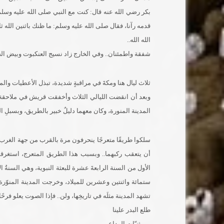
بكر رضي الله عنه قال: كنت مع النبي صلى الله عليه وسلم
قدمه رآنا، فقال صلى الله عليه وسلم: ما ظنك باثنين الله ثال
الله الله..
شفقة واطمئنان.. وفي الخارج زاد نسيج العنكبوت وبيض الحما
ثلاث ليال هنا ومكةَ‏ في مراقبةٍ شديدة، تبذل الأعطيات و
وبعد أن انقضت الليالي الثلاث وأخفقت قريش في ملاحقة أ
المدينة المنورة‏،‏ وكان معهما دليلٌ خبير بالطريق، وبسبل
سلكوا طريقًا متعرجًا ينحرفون مرة بالقرب من جهة الغرب 
أن يتعقب ركبهما.. وبسبب هذا الطريق المتعرج، استغرقت رح
الأول من السنة الرابعةَ عشرة للبعثة النبوية، وهي السنةُ 
ستمائة واثنتين وعشرين للميلاد، وخرجت المدينة المنوّرة 
تشهد المدينة مثلَه في تاريخِها، ولن.. فإذا الصوت يعلو فرحًا
طلع البدر علينا
من ثنيّات الوداع