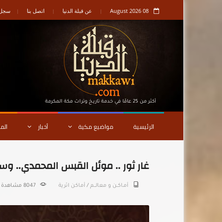
08 August 2026
عن قبلة الدنيا
اتصل بنا
سجل ا
أكثر من 25 عامًا في خدمة تاريـخ وتراث مكة المكرمة
الرئيسية
مواضيع مكية
أخبار
الم
غار ثور .. موئل القبس المحمدي.. وس
أمـاكــن و معالـــم
/
أماكن اثرية
8047 مشاهدة