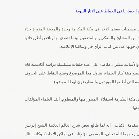
حضاريا في الحفاظ على الآثار النبوية
ير مسميات بعضها الآخر في مكة المكرمة وجدة والمدينة المنورة جدلا
د من المشايخ والمفكرين والمثقفين بينما تصدى لها وناقض أطروحاتها
ولها عدد من كتاب الرأي في وسائلنا الإعلامية.
 والأسانيد تنشر «عكاظ» على عدة حلقات مسلسلة دراسة أكاديمية قام
ضو هيئة كبار العلماء، تتناول هذا الموضوع وتضع النقاط على الحروف
مة التي أطلقها المؤيدون والمعارضون لهذا الموضوع.
 مكة المكرمة استقلالا، المنثور منها والمنظوم: ألف العلماء المؤلفات
نها:
 مقدمة الكتاب: "أنه لما طالع بعض شرح العالم العلامة الشيخ إدريس
مهما الله تعالى، المسمى بـ(الإنابة في أماكن الإجابة)، وكانت تلك