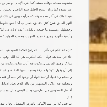
منظومة مقيدة بأوقات معينة، كما ذكره الإمام أبو بكر بن 
غير مقيدة كما رواه الشيخ الجليل سيد التابعين الحسن ا
عبد الملك في آخر نظمه، وقد كنت رأيت بيتين في ذلك غير
النهر الفايق شرح كنز الدقايق، خطر لي أن أجمع عليهما ب
وحفظها..، وسميت ما جمعته بالكتابة: (عدة الإنابة في أم
وأدعية مأثورة، ومروية تتميما للفوايد، وتحصيلا للعوايد.." ص2، 3. (طبع الكتاب أخيرا.
جاء في مقدمته قوله: "مكة المكرمة هي بلد الله، وفيها
مباركا، وهدى للعالمين، وبكونه فيه آيات بينات، وبكونه من د
إلى أن يقول: "وكلها مباركة يستجاب فيها الدعاء، ولكن 
والسلام ولد فيها، أو تعبد فيها، أو لوجود أثر منه، أو ع
ومختلفه فيه، ولكن المشهور من ذلك الذي يعتاد الأماثل ا
أفاضل المطوفين من العارفين، وذلك البعض جبال، ومساجد، و
(71).
ثم خص كلا من تلك الأماكن بالعرض المفصل، وقال عندما جا