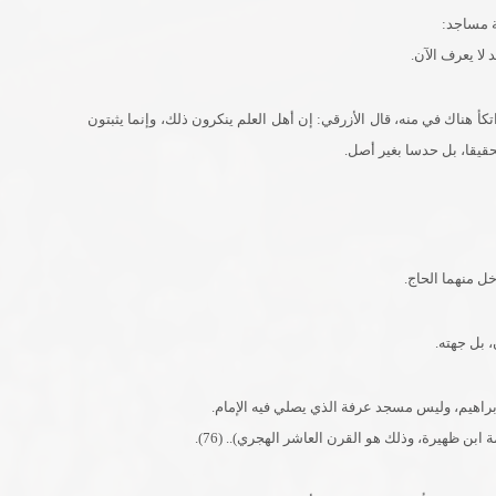
ة مساجد:
لا يعرف الآن.
تكأ هناك في منه، قال الأزرقي: إن أهل العلم ينكرون ذلك، وإنما يثبتون
حقيقا، بل حدسا بغير أصل.
ل منهما الحاج.
 بل جهته.
اهيم، وليس مسجد عرفة الذي يصلي فيه الإمام.
ن ظهيرة، وذلك هو القرن العاشر الهجري).. (76).