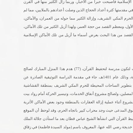
لإسلامية فأصبحت خبرا من الأخبار، وربما زال الكثير منها في القرن
 مقدمتها كثرة أعداد الحجاج الذين وصلت أعدادهم بالملايين، مما لم
رم المكي الشريف، وإزالة الكثير مما حوله من العمران، والأماكن،
أول، ومعظم القصد من حجة العمر، ولهذا أزيل الكثير من تلك الأماكن،
قصد من هذا البحث بعرض أسماء ما أزيل من تلك الأماكن الإسلامية
كان في هذا الموقع المبارك بناية من ثلاثة أدوار خصصت لتكون مدرسة لتحفيظ القرآن، (77) هدم هذا المنزل المبارك لصالح
توسعة ساحات الحرم المكي الشريف في الجهة الشرقية، وذلك عام 1401هـ، جاء في مقدمة الدراسة التوثيقية الصادرة عن
اص بتطوير الساحات المحيطة للحرم المكي الشريف بمنطقة القشاشية
المصلين، ولصالح مشروع أنفاق الخدمات، وتيسير الحركة أمام رواد بيت
 القائمون على المشروع أثناء عملية إزالة العقارات بالمنطقة وجود بعض الأماكن الأثرية
سوق المدعى حيث وجد محراب كبير باتجاه الحرم، وقد لوحظ أن الموقع
يظ القرآن التي انشأها الشيخ عباس قطان بعد ما استأذن جلالة الملك
خديجة رضي الله عنها، المعروف باسم (مولد السيدة فاطمة) في زقاق