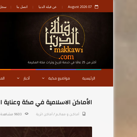
07 August 2026
عن قبلة الدنيا
اتصل بنا
سجل ا
أكثر من 25 عامًا في خدمة تاريـخ وتراث مكة المكرمة
الرئيسية
مواضيع مكية
أخبار
الم
الأماكن الاسلامية في مكة وعناية الملك
أمـاكــن و معالـــم
/
أماكن اثرية
9603 مشاهدة