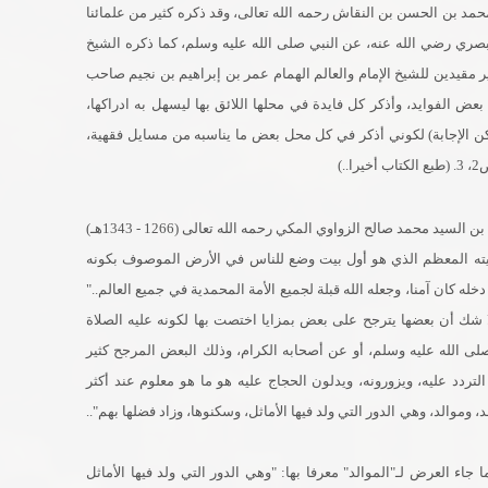
محمد بن الحسن بن النقاش رحمه الله تعالى، وقد ذكره كثير من علمائنا
لبصري رضي الله عنه، عن النبي صلى الله عليه وسلم، كما ذكره الشيخ
 مقيدين للشيخ الإمام والعالم الهمام عمر بن إبراهيم بن نجيم صاحب
عض الفوايد، وأذكر كل فايدة في محلها اللائق بها ليسهل به ادراكها،
اكن الإجابة) لكوني أذكر في كل محل بعض ما يناسبه من مسايل فقهية،
.)
2-(تحفة الأنام في مآثر البلد الحرام) العلامة السيد عبد الله بن السيد محمد صالح الزواوي المكي رحمه الله تعالى (1266 - 1343هـ)
 بيته المعظم الذي هو أول بيت وضع للناس في الأرض الموصوف بكونه
خله كان آمنا، وجعله الله قبلة لجميع الأمة المحمدية في جميع العالم.."
لا شك أن بعضها يترجح على بعض بمزايا اختصت بها لكونه عليه الصلاة
نه صلى الله عليه وسلم، أو عن أصحابه الكرام، وذلك البعض المرجح كثير
لتردد عليه، ويزورونه، ويدلون الحجاج عليه هو ما هو معلوم عند أكثر
موالد، وهي الدور التي ولد فيها الأماثل، وسكنوها، وزاد فضلها بهم"..
ء العرض لـ"الموالد" معرفا بها: "وهي الدور التي ولد فيها الأماثل