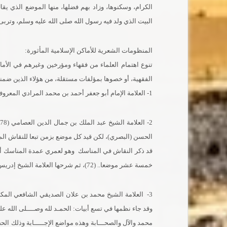
الكرام، وسكنوها، وزاد بهم فضلها، منها الموضع الذي يق
البيت الذي ولد فيه رسول الله صلى الله عليه وسلم، وت
المنظومات الشعرية للأماكن الإسلامية المأثورة:
تنوع اهتمام العلماء من فقهاء ومؤرخين وغيرهم في الأما
الفقهية، أو خصوها بمؤلفات مستقلة، من هؤلاء الذين ضمنو
1- العلامة الإمام أبو جعفر أحمد بن محمد المرادي المعروف بالنحاس، أو ابن النحاس (260 - 388هـ) في كتابه المناسك.
الحسن (البصري)، لكن قيد كل موضع بزمن تبعا للنقاش ال
قد ذكر النقاش في المناسك وهو لعمري عمدة المناسك أ
خمسة عشر موضعا.. (72)، ثم شرحها العلامة الشيخ إدريس الشماع الشافعي بعنوان: (الإنابة في أماكن الإجابة).
وقد جاء نظمها في تسع أبيات: الحمـد لله وصــــلى الله على 
محمد والآل والصحـــابة وهذه مواضع الإجـــــابة وذلك ا