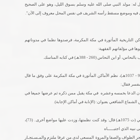
ال له: مولد النبي صلى الله عليه وسلم بسوق الليل، وهو على الصحيح
ربى فيه وموضع مسقط رأسه الشريف في نفس المحل معروف إلى الآن".
كن التاريخية المأثورة في مكة المكرمة، فرصدوها نظما في مدوناتهم
ها في مؤلفاتهم الفقهية:
2- العلامة الشيخ عبد الملك بن جمال الدين العصامي (978 - 1037هـ)، نظم الأماكن المأثورة في مكة المكرمة على وفق ما قال
مفسر فقال:
ن الدعا بخمسه وعشره في مكة يقبل ممن ذكره ثم عرضها جميعا في
3- العلامة الشيخ محمد بن علان الصديقي الشافعي المكي (ت 1075هـ) قال: وقد كنت نظمتها، وزدت عليها مواضع أخرى.. (73)،
نبيه الذي اجتبـــــاه
لحجر الطواف والصفا والمروة المسعى لدى من عرفا ملتزم والمـسـتجـار