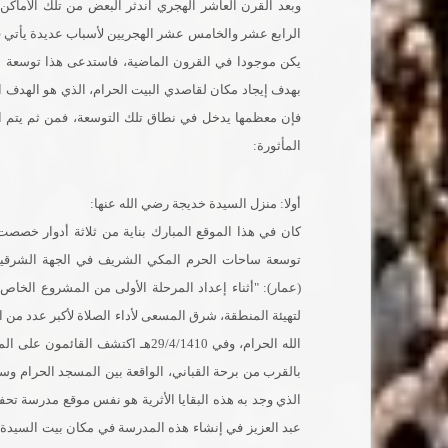
وبعد القرن العاشر الهجري اندثر البعض من تلك الأماكن ا
الرابع عشر والخامس عشر الهجريين لأسباب عديدة يأتي في
يكن موجودا في القرون الماضية، فاستدعى هذا توسعة الح
بهدف إيجاد مكان لقاصدي البيت الحرام، الذي هو الهدف ال
فإن معظمها يدخل في نطاق تلك التوسعة، فمن ثم يتم ال
المأثورة:
أولا: منزل السيدة خديجة رضي الله عنها:
(عمار): "أثناء إعداد المرحلة الأولى من المشروع الخ
لتهيئة المنطقة، شرق المسعى لأداء الصلاة لأكبر عدد من 
الله الحرام، وفي 29/4/1410هـ اكتشف
بالقرب من برحة القباني، الواقعة بين المسجد الحرام و
الذي وجد به هذه البقايا الأثرية هو نفس موقع مدرسة تحف
عبد العزيز في إنشاء هذه المدرسة في مكان بيت السيدة 