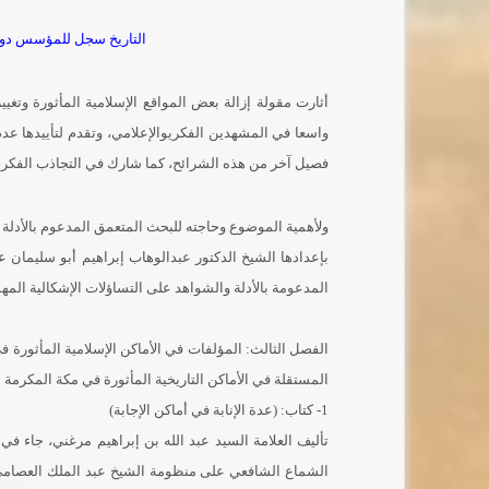
التاريخ سجل للمؤسس دورا 
أثارت مقولة إزالة بعض المواقع الإسلامية المأثورة وتغي
واسعا في المشهدين الفكريوالإعلامي، وتقدم لتأييدها عد
فصيل آخر من هذه الشرائح، كما شارك في التجاذب الفكري ح
ولأهمية الموضوع وحاجته للبحث المتعمق المدعوم بالأدلة
بإعدادها الشيخ الدكتور عبدالوهاب إبراهيم أبو سليمان ع
المدعومة بالأدلة والشواهد على التساؤلات الإشكالية المه
الفصل الثالث: المؤلفات في الأماكن الإسلامية المأثورة في
المستقلة في الأماكن التاريخية المأثورة في مكة المكرمة م
1- كتاب: (عدة الإنابة في أماكن الإجابة)
تأليف العلامة السيد عبد الله بن إبراهيم مرغني، جاء في
الشماع الشافعي على منظومة الشيخ عبد الملك العصامي رح