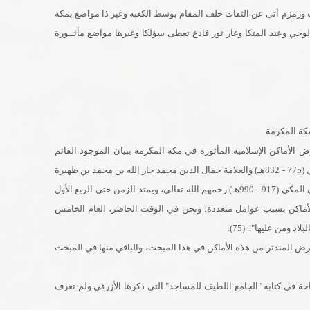
ت وزمزم أتى عن الثقات خلف المقام بوسط الكعبة وغير ذا مواضع بمكة
وحي وعند المتكا وغار ثور فادع تعطى سؤلكا وغيرها مواضع مأثــورة
مكة المكرمة
الأماكن الإسلامية المأثورة في مكة المكرمة ببيان الموجود القائم
منها في زمانهم، والمندثر، أمثال العلامة تقي الدين الفاسي (775 - 832هـ) والعلامة جمال الدين محمد جار الله بن محمد بن ظهيرة
القرشي (ت 986هـ)، والعلامة محمد قطب الدين النهروالي المكي (917 - 990هـ) رحمهم الله تعالى، ويمتد الزمن حتى الربع الأول
لأماكن بسبب عوامل متعددة، ونحن في الوقت الحاضر، العام الخامس
 ومن عليها".. (75).
 عرض المندثر من هذه الأماكن في هذا المبحث، والباقي منها في المبحث
في كتابه "الجامع اللطيف للمساجد" التي ذكرها الأزرقي ولم تعرف