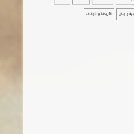
دية و جبال
الأربطة و الأوقاف