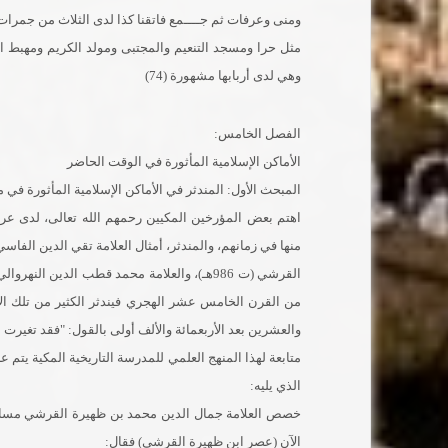
ومنى وعرفات ثم جــــمع فاتقنا كذا لدى الثلاث من جمرا
مثل حرا ومسجد التنعيم والمجتبى ومولد الكريم ومهبط ال
وهي لدى أربابها مشهورة (74)
الفصل الخامس:
الأماكن الإسلامية المأثورة في الوقت الحاضر
المبحث الأول: المندثر في الأماكن الإسلامية المأثورة في 
اهتم بعض المؤرخين المكيين رحمهم الله تعالى، لدى عرض 
من القرن الخامس عشر الهجري فيندثر الكثير من تلك ا
والعشرين بعد الأربعمائة والألف أولى بالقول: "فقد تغيرت البلاد
متابعة لهذا المنهج العلمي للمدرسة التاريخية المكية يتم
الذي يليه:
خصص العلامة جمال الدين محمد بن ظهيرة القرشي مساحة 
الآن (عصر ابن ظهيرة القرشي) فقال: