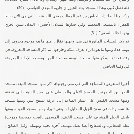
فله فضل كبير، وهذا المسجد بنته الخيزران جارية المهدي العباسي... (50)
وذكر هنا أيضا: دار العباس بن عبد المطلب رضي الله عنه: "التي هي الآن رباط
للفقراء بالمسعى المعظم، وفي جدارها الميلان الأخضران اللذان يسن الجري
بينهما حالة السعي". (51)
ثم ذكر المساجد المأثورة في منى وجهتها فقال: "منها ما هو موجود معروف إلى
يومنا هذا، ومنها ما هو دائر لا يعرف بمكة وخارجها، ثم ذكر المساجد المعروفة في
وقته فعددها، وذكر منها: مسجد البيعة، ومسجد الجن، ومسجد الإجابة المعروفة
في وقتنا الحاضر.
أخيرا استعرض (المساجد التي في منى وجهتها)، ذكر منها: مسجد البيعة، مسجد
النحر بين الجمرتين: الجمرة الأولى والوسطى على يمين الذاهب إلى عرفة،
ومنها مسجد الكبش على يسار الصاعد إلى عرفة بسفح ثبير، ومنها مسجد
عائشة، وذلك في سفح الجبل المقابل له، يعني ثبيرا، ومنها مسجد الخيف، ومنها
بلحف الجبل المشرف على مسجد الخيف، المسمى بالضب بمعجمة وموحدة
نقله الصغاني، وبالصفايح أيضا بصاد مهملة، آخره تحتية ومهملة، وقيل الصابح...
ويعرف بغار المرسلات، وهو مشهور به إلى هذا الوقت، وفي صحيح البخاري في