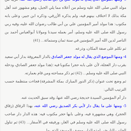
مولد النبي صلى الله عليه وسلم من أعلاه مما يلي الجبل، وهو مشهور عند أهل
مكة بذلك لا اختلاف بينهم فيه، ولم يذكره الأزرقي، وذكره ابن جبير، وعلى بابه
مكتوب: هذا مولد أمير المؤمنين علي بن أبي طالب رضوان الله عليه، وفيه ربي
رسول الله صلى الله عليه وسلم، أمر بعمله سيدنا ومولانا أبوالعباس أحمد بن
الناصر لدين الله أمير المؤمنين في سنة ثمان وستمائة.... (41)
ثم تكلم على صفة المكان، وذرعه.
4- ومنها الموضع الذي يقال له مولد جعفر الصادق
بالدار المعروفة بدار أبي سعيد
بقرب دار العجلة، لأن على بابه حجرا مكتوبا فيه: (هذا مولد جعفر الصادق، ودخله
النبي صلى الله عليه وسلم.... (42) ثم ذكر مساحته ومن قام بعمارته.
ثم وضع تحت عنوان (ذكر الدور المبارك بمكة المشرفة) فجاءت منتظمة حسب
الترتيب التالي:
دار أم المؤمنين السيدة خديجة رضي الله عنها، وقد سبق الحديث عنه.
5- ومنها على ما يقال دار لأبي بكر الصديق رضي الله عنه،
بهذا الزقاق (زقاق
الحجر)، وهي مشهورة فيه، وعلى بابها حجر مكتوب فيه: هذه الدار دار صاحب
رسول الله صلى الله عليه وسلم في الغار، ورفيقه في الأسفار.... (43) ثم تناول
الجانب التاريخي لهذه الدار، ووصف المسجد الذي بها.