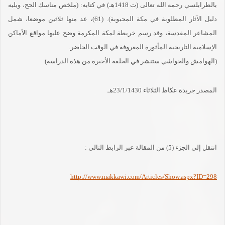
بالطرابلسي رحمه الله تعالى (ت 1418هـ) في كتابه: (ملخص مناسك الحج، ويليه
دليل الآثار المطلوبة في مكة المحبوبة). (61)، عد منها ثلاثين موضعا، شمل
المشاعر المقدسة، وقد رسم خريطة لمكة المكرمة وضح عليها مواقع الأماكن
الإسلامية التاريخية المأثورة المعروفة في الوقت الحاضر.
(الهوامش والحواشي ستنشر في الحلقة الأخيرة من هذه الدراسة).
المصدر جريدة عكاظ الثلاثاء 23/1/1430هـ
انتقل إلى الجزء (5) من المقالة عبر الرابط التالي :
http://www.makkawi.com/Articles/Show.aspx?ID=298