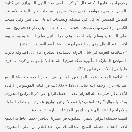
وحرمها، وما قاربها..."، ثم قال: "وذكر القاضي مجد الدين الشيرازي في كتابه:
(الوصل والمنى) مواضع أخرى بمكة وحرمها يستجاب فيها الدعاء، لأنه عن
النقاش المفسر أنه قال في منسكه: ويستجاب الدعاء على ثبير، وفي مسجد
الكبش، زاد غيره وفي مسجد الخيف.." إلى أن قال: "وفي دار خديجة زوج النبي
صلى الله عليه وسلم ليلة الجمعة، وفي مولد النبي صلى الله عليه وسلم يوم
الاثنين عند الزوال، وفي دار الخيزران عند المختبأ بعد العشاءين..". (58).
* (سالنامة العربية في شأن الدولة العثمانية) الصادرة عام 1303هـ، وقد ذكرت
"المواضع المباركة المأثورة بمكة شرفها الله تعالى" بإسهاب وذكرت ما جرى
عليها من إصلاحات وتطوير. (59).
* العلامة المحدث عميد المؤرخين المكيين في العصر الحديث فضيلة الشيخ
عبدالله غازي رحمه الله تعالى (1290 - 1365هـ) في كتابه الموسوعي: (إفادة
الأنام بذكر أخبار بلد الله الحرام) عقد: "الفصل الرابع: في ذكر المواضع المعروفة
بمكة بالمواليد" وقد استعرضها تفصيلا، وتتبع تواريخ عمارتها، واهتمام الملوك
والأمراء بها" "60". إلى غير ذلك من المؤلفات التاريخية العديدة.
انتهت سلسلة التواتر العلمي المكتوب في عصرنا الحاضر - فيما أحاط به العلم-
لدى: العلامة فضيلة الشيخ عبدالمالك بن عبدالقادر بن علي المعروف