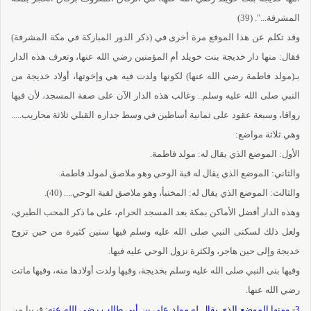
المشرفة...". (39)
وقد تكلم عن هذا الموقع مرة أخرى في (ذكر الدور المباركة في مكة المشرفة)
فقال: منها دار خديجة بنت خويلد أم المؤمنين رضي الله عنها، وتعرف هذه الدار
بـ(مولد فاطمة رضي الله عنها) لكونها ولدت فيه هي وإخوتها، أولاد خديجة من
النبي صلى الله عليه وسلم.. وغالب هذه الدار الآن على صفة المسجد، لأن فيها
رواقا، وسبعة عقود على ثمانية أساطين في وسط جداره القبلي ثلاثة محاريب.....
وهي ثلاثة مواضع:
الأول: الموضع الذي يقال له: مولد فاطمة.
والثاني: الموضع الذي يقال له قبة الوحي وهو ملاصق لمولد فاطمة.
والثالث: الموضع الذي يقال له: المختبأ، وهو ملاصق لقبة الوحي.... (40).
وهذه الدار أفضل الأماكن بمكة بعد المسجد الحرام، على ما ذكر المحب الطبري،
ولعل ذلك لسكنى النبي صلى الله عليه وسلم فيها سنين كثيرة من حين تزوج
خديجة وإلى حين هاجر، ولكثرة نزول الوحي عليه فيها.
وفيها بنى النبي صلى الله عليه وسلم بخديجة، وفيها ولدت أولادها منه، وفيها ماتت
رضي الله عنها.
3- ومنها الموضع الذي يقال له مولد علي بن أبي طالب رضي الله عنه
: قريبا من