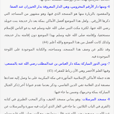
6- ومنها دار الأرقم المخزومي، وهي الدار المعروفة بدار الخيزران عند الصفا:
والمقصود بالزيارة منها هو المسجد الذي فيها، وهو مشهور من المساجد التي
ذكرها الأزرقي... ولعل هذا الموضع أفضل الأماكن بمكة بعد دار خديجة بنت خويلد
رضي الله عنها، لكثرة مكث النبي صلى الله عليه وسلم فيه يدعو الناس للإسلام
مستخفيا، وإقامته صلى الله عليه وسلم بهذا الموضع دون إقامته بدار خديجة،
ولذلك كانت أفضل من هذا الموضع والله أعلم. (44)
وقد تكلم عن وصف هذا المسجد، ومساحته، والكتابة الموجودة على اللوحة
الموجودة فيه.
7- ومن الدور المباركة بمكة دار العباس بن عبدالمطلب رضي الله عنه بالمسعى:
وفيها العلم الأخضر وهي الآن رباط للفقراء. (45)
هذه جملة الأماكن الإسلامية المأثورة في مكة المكرمة على ما وصل إليه تعدادها
مصنفة لدى العلامة تقي الدين الفاسي، وذكر بعدما تقدم عنوانا آخر (ذكر الجبال
المباركة بمكة وحرمها)، وضمن ما جاء فيها:
8- مسجد المرسلات
: وهو يماني مسجد الخيف، وذكر المحب الطبري في كتابه
(القرى في الباب الثلاثين: ما جاء في الغار الذي أنزلت فيه سورة والمرسلات عن
عبد الله بن مسعود رضي الله عنه، قال: بينما نحن مع النبي صلى الله عليه وسلم