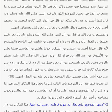
ثم بنتها زبيدة مسجدا حين حجت.وذكر الحافظ علاء الدين مغلطاي في سيرته ما
يستغرب أيضا في تعيين الموضع الذي ولد فيه النبي صلى الله عليه وسلم لأنه
قال فيما أنبئت به عنه: ولد بمكة, ثم قال في الدار التي كانت لمحمد بن يوسف
أخي الحجاج بن يوسف, ويقال بالشعب, ويقال بالردم, وقيل بعسفان، انتهى.
والمستغرب من ذلك ما قيل من أن النبي صلى الله عليه وسلم ولد بالردم, وقيل
بعسفان, والقول بأنه ولد بالردم رواه أبو حفص بن شاهين في الناسخ والمنسوخ
لأنه قال: حدثنا أحمد بن عيسى بن السكن, حدثنا هاشم بن القاسم, حدثنا يعلى
بن الأشدق عن عبد الله بن جراد قال: ولد رسول الله صلى الله عليه وسلم
بالردم, وختن بالردم, واستبعث من الردم, وحمل من الردم, قال البكري: ردم بني
جمح بمكة كانت فيه حرب بينهم وبين بني محارب بن فهر، فقتلت بنو محارب من
بني جمح أشد القتل, فسمي ذلك الموضع بما ردم عليه من القتل. انتهى، (38)
ثم تحدث فيما بعد عن الموضوعات التالية في ما يخص هذا المكان الشريف: ما
ورد في بركة الموضع، وصفته على ما أدركه الفاسي رحمه الله تعالى وتحديد
مساحته، وأخيرا ذكر أسماء الخلفاء الذين تولوا عمارته.
2- "ومنها الموضع الذي يقال له: مولد فاطمة رضي الله عنها
: هذا المكان من دار
أمها خديجة بنت خويلد رضي الله عنها، في الزقاق المعروف بزقاق الحجر بمكة