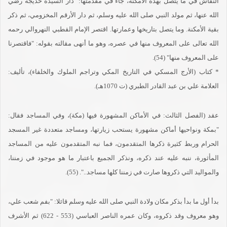
النقاش في ما يتصل بهذه الأمكنة، جاء في مقدمتها: "دار السيدة خديجة رضي
الله عنها، ثم مولد النبي صلى الله عليه وسلم، ثم دار الأرقم المخزومي، ثم ذكر
بقية الأمكنة. وما يتصل بتاريخها وعمارتها. اقتصر الإمام القطبي النهروالي رحمه
الله تعالى على المعروف منها في عصره، وهو ما أنهى مقالته بقوله: "فاقتصرنا
على المعروف منها" (54).
* كتاب (الأرج المسكي في التاريخ المكي وتراجم الملوك والخلفاء)، تأليف:
العلامة علي بن عبد القادر الطبري (ت 1070هـ).
عقد (الفصل الثالث: في الأماكن المشهورة فيها (مكة)، وفي المساجد فقال:
"بمكة ونواحيها أماكن مشهورة يستحب زيارتها، ومساجد متعددة غير المسجد
الحرام وربط كثيرة ذكرها المتقدمون، فما نبه المتقدمون عليه من المساجد
المأثورة، ننبه عليه عند ذكره، ونذكر الجميع باعتبار ما هو موجود في زمننا،
والمواليد التي ذكروها صارت في زمننا كلها مساجد..". (55).
بدأ أول ما بدأ بذكر مكان ولادة النبي صلى الله عليه وسلم قائلا: "بفم شعب علي،
وهو معروف وقد ذكروه، وكان عمره الناصر العباسي (553 - 622) ثم الأشرف