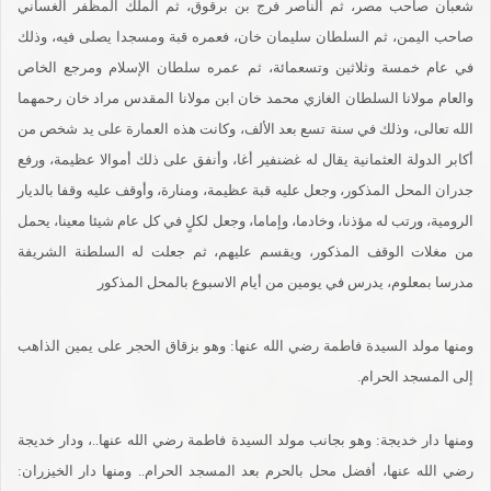
شعبان صاحب مصر، ثم الناصر فرج بن برقوق، ثم الملك المظفر الغساني
صاحب اليمن، ثم السلطان سليمان خان، فعمره قبة ومسجدا يصلى فيه، وذلك
في عام خمسة وثلاثين وتسعمائة، ثم عمره سلطان الإسلام ومرجع الخاص
والعام مولانا السلطان الغازي محمد خان ابن مولانا المقدس مراد خان رحمهما
الله تعالى، وذلك في سنة تسع بعد الألف، وكانت هذه العمارة على يد شخص من
أكابر الدولة العثمانية يقال له غضنفير أغا، وأنفق على ذلك أموالا عظيمة، ورفع
جدران المحل المذكور، وجعل عليه قبة عظيمة، ومنارة، وأوقف عليه وقفا بالديار
الرومية، ورتب له مؤذنا، وخادما، وإماما، وجعل لكلٍ في كل عام شيئا معينا، يحمل
من مغلات الوقف المذكور، ويقسم عليهم، ثم جعلت له السلطنة الشريفة
مدرسا بمعلوم، يدرس في يومين من أيام الاسبوع بالمحل المذكور
ومنها مولد السيدة فاطمة رضي الله عنها: وهو بزقاق الحجر على يمين الذاهب
إلى المسجد الحرام.
ومنها دار خديجة: وهو بجانب مولد السيدة فاطمة رضي الله عنها..، ودار خديجة
رضي الله عنها، أفضل محل بالحرم بعد المسجد الحرام.. ومنها دار الخيزران: