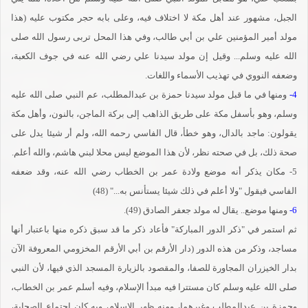
الجبل، مشهور عند أهل مكة لا اختلاف فيه، وعلى بابه حجر مكتوب عليه (هذا
مولد أمير المؤمنين علي بن أبي طالب، وفي هذا المحل تربى رسول الله صلى
الله عليه وسلم... وقيل إن مولد سيدنا علي رضي الله عنه في جوف الكعبة،
وضعفه النووي في تهذيب الأسماء واللغات.
4-
ومنها في ما قبل مولد سيدنا حمزة بن عبدالمطلب، عم النبي صلى الله عليه
وسلم، وهو بأسفل مكة على طريق الذاهب إلى بركة الماجن، بالنون، وأهل مكة
يقولون: ماجد بالدال، وهو خطأ، قال الفاسي رحمه الله، ولم أر شيئا يدل على
صحة ذلك، بل في صحته نظر، لأن هذا الموضع ليس محلا لبني هاشم، والله أعلم.
5- مكان يذكر أنه موضع ولادة عمر بن الخطاب رضي الله عنه، وقد ضعفه
الفاسي فيقول "ولا أعلم في ذلك شيئا يستأنس به..." (48)
6-
ومنها موضع.. يقال له مولد جعفر الصادق (49).
ثم استمر في "ذكر الدور المباركة" فأعاد ذكر ما قد سبق ذكره منها باعتبار أنها
مساجد، وذكر من هذه الدور (دار الأرقم بن أبي الأرقم المخزومي المعروفة الآن
بدار الخيزران المجاورة للصفا، والمقصود بالزيارة المسجد الذي فيها، لأن النبي
صلى الله عليه وسلم كان مستترا فيه مبدأ الإسلام، وفيه أسلم عمر بن الخطاب،
وحمزة بن عبدالمطلب وغيرهما، ومنه ظهر الإسلام، وبه كان اجتماع الصحابة،