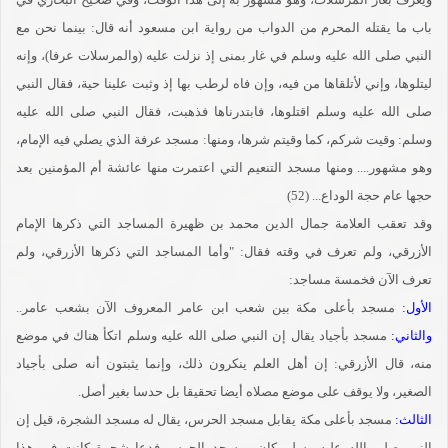
باب ما يقتله المحرم من الدواب من رواية ابن مسعود أنه قال: بينما نحن مع
النبي صلى الله عليه وسلم في غار بمنى إذ نزلت عليه (والمرسلات عرفا)، وإنه
ليتلوها، وإني لأتلقاها من فيه، وإن فاه لرطب بها إذ وثبت علينا حية، فقال النبي
صلى الله عليه وسلم اقتلوها، فابتدرناها فذهبت، فقال النبي صلى الله عليه
وسلم: وقيت شركم، كما وقيتم شرها، ومنها: مسجد عرفة الذي يصلي فيه الإمام،
وهو مشهور.... ومنها مسجد التنعيم التي اعتمرت منها عائشة أم المؤمنين بعد
حجها عام حجة الوداع... (52)
وقد تعقب العلامة جمال الدين محمد بن ظهيرة المساجد التي ذكرها الإمام
الأزرقي، ولم تعرف في وقته فقال: "وأما المساجد التي ذكرها الأزرقي، ولم
تعرف الآن فخمسة مساجد:
الأول:
مسجد بأعلى مكة بين شعب ابن عامر المعروف الآن بشعب عامر..
والثاني:
مسجد بأجياد يقال إن النبي صلى الله عليه وسلم اتكأ هناك في موضع
منه، قال الأزرقي: إن أهل العلم ينكرون ذلك، وإنما يثبتون أنه صلى بأجياد
الصغير، ولا يوقف على موضع مصلاه أيضا تحقيقا بل حدسا بغير أصل.
الثالث:
مسجد بأعلى مكة يقابل مسجد الحرس، يقال له مسجد الشجرة، قيل إن
النبي صلى الله عليه وسلم كان بمسجد الحرس فدعا شجرة كانت في هذا