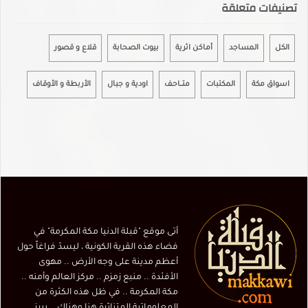
تصنيفات متعلقة
الكل
المساجد
أماكن اثرية
بيوت الصحابة
قلاع و قصور
اسواق مكة
المكتبات
متـــاحـف
اودية و جبال
الأربطة و الأوقاف
أتى موقع "قبلة الدنيا مكة المكرمة" في
فضاء هذه القرية الكونية ، ليسدّ فراغاً حول
أعظم مدينة على وجه الأرض .. مهوى
الأفئدة .. منبع زمزم .. مركز العالم وأمنه ..
مكة المكرمة .. في ظل هذه الكثرة من