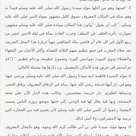
1-
"فمنها، وهو من أجلها مولد سيدنا رسول الله صلى الله عليه وسلم فنبدأ به
وهو بمكة في المكان المعروف بسوق الليل مشهور بمولد النبي صلى الله عليه
وسلم..." إلى أن يقول: "وكون هذا المكان مولده صلى الله عليه وسلم مشهور،
متوارث، يأثره الخلف عن السلف، وجرت العادة بمكة في ليلة الاثنين عشر من
ربيع الأول في كل عام أن قاضي مكة الشافعي يتهيأ لزيارة هذا المحل الشريف
بعد صلاة المغرب في جمع عظيم منهم الثلاثة القضاة، وأكثر الأعيان من الفقهاء
والفضلاء وذوي البيوت بفوانيس كثيرة، وشموع عظيمة، وزحام عظيم..." (47)،
ثم استمر في عرض هذه الأماكن بالتفصيل، يرد ذكرها هنا مجملة كالتالي:
2-
مولد السيدة فاطمة ابنة سيدنا رسول الله صلى الله عليه وسلم، ورضي عنها،
وهو في دار أمها خديجة رضي الله عنها، بمكة في الزقاق المعروف بزقاق الحجر،
وسماها الطبري: دار خزيمة بمعجمتين... وغالب هذه الدار الآن على صفة
المسجد، وبها قبة يقال لها قبة الوحي، إلى جنبها موضع يزوره الناس يسمى
المختبا، زعموا أن النبي صلى الله عليه وسلم كان يختبئ فيه من الحجارة التي
يرميه بها المشركون، ولا أصل لذلك.
3-
ومنها مولد سيدنا علي بن أبي طالب كرم الله وجهه، وهو بالمحل المعروف
بشعب علي، هو مقابل لمولد النبي صلى الله عليه وسلم من أعلاه، مما يلي