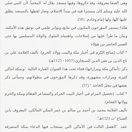
وهي الصفا معروفة، وقد ذكروها، وفيها مسجد يقال له: المختبأ، لأن النبي صلى
الله عليه وسلم كان مستترا فيه في مبدأ الاسلام، وصار لفظها بالمسجد يطلق
عليها كلها، ولها إمام وخادم.. (56)
هكذا يستمر المؤرخون المكيون في تتابع، وتواتر علمي في توثيق هذه الأمكنة،
وبيان ما طرأ عليها من إصلاحات، واهتمام الملوك والولاة المسلمين بها حتى
العصر الحاضر من هؤلاء:
* كتاب (منائح الكرم في أخبار مكة والبيت وولاة الحرم): تأليف العلامة علي بن
تاج الدين بن تقي الدين السنجاري (1057 - 1125هـ):
ذكر: (أماكن مكة ومزاراتها) فجاء تحت هذا العنوان العبارة التالية: "وبمكة أماكن
كثيرة، ومزارات مشهورة، وقد ذكرها المؤرخون في مطولاتهم، وسيأتي ذكر
بعضها في محل الحاجة..".(57)
* كتاب: (تحصيل المرام في أخبار البيت الحرام والمشاعر العظام ومكة والحرم
وولاتها الفخام):
تأليف العلامة محمد بن أحمد بن سالم بن عمر المكي المالكي، المعروف بابن
الصباغ "ت 1321هـ":
عقد: "الفصل الثالث في الأماكن التي يستجاب فيها الدعاء بمكة المشرفة