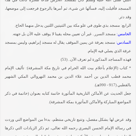
المسجد فأقبلت إليه، فسألها عن شيء، ثم أمرها بالرجوع فرجعت إلى موضعها،
وقد دثر.
الرابع: مسجد بذي طوى في علو مكة بين الثنيتين اللتين يدخل منهما الحاج.
الخامس:
مسجد السرر.. غير أن تعيين محله يقينا لا يوقف عليه الآن بل جهته.
السادس:
مسجد بعرفة عن يمين الموقف يقال له مسجد إبراهيم، وليس بمسجد
عرفة الذي يصلي فيه الإمام.
فهذه المساجد المذكورة لم تعرف الآن.. (53)
* كتاب (الإعلام بأعلام بيت الله الحرام في تاريخ مكة المشرفة): تأليف الإمام
محمد قطب الدين بن أحمد علاء الدين بن محمد النهروالي المكي الشهير
بالقطبي (917 - 990هـ).
جعل الحديث عن الأماكن التاريخية المأثورة خاتمة كتابه بعنوان (خاتمة في ذكر
المواضع المباركة والأماكن المأثورة بمكة المشرفة).
وقد عرض لها بشكل مفصل، وتتبع تاريخي منتظم، بدءا من المواضع التي وردت
في رسالة الإمام الحسن البصري رحمه الله تعالى، ثم ذكر الزيادات التي ذكرها