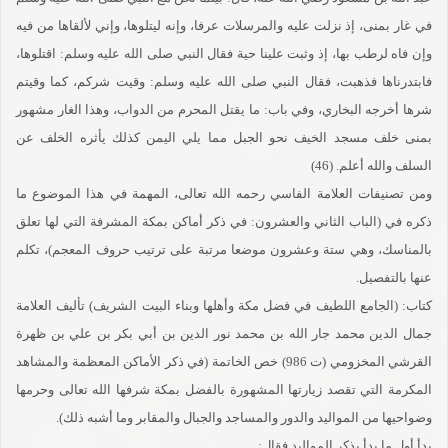
في غار بمنى، إذ نزلت عليه والمرسلات عرفا، وإنه ليتلوها، وإني لألقاها من فيه
وإن فاه لرطب بها، إذ وثبت علينا حية فقال النبي صلى الله عليه وسلم: اقتلوها،
فابتدرناها فذهبت، فقال النبي صلى الله عليه وسلم: وقيت شركم، كما وقيتم
شرها أخرجه البخاري، وفي باب: ما يقتل المحرم من الدواب، وهذا الغار مشهور
بمنى خلف مسجد الخيف نحو الجبل مما يلي اليمن كذلك يأثره الخلف عن
السلف والله أعلم. (46)
ومن تصنيفات العلامة الفاسي رحمه الله تعالى، المهمة في هذا الموضوع ما
ذكره في (الباب الثاني والعشرون: في ذكر أماكن بمكة المشرفة التي لها تعلق
بالمناسك، وهي ستة وعشرون موضعا مرتبة على ترتيب حروف المعجم)، تكلم
عنها بالتفصيل.
كتاب: (الجامع اللطيف في فضل مكة وأهلها وبناء البيت الشريف) تأليف العلامة
جمال الدين محمد جار الله بن محمد نور الدين بن أبي بكر بن علي بن ظهرة
القرشي المخزومي (ت 986) خص الخاتمة (في ذكر الأماكن المعظمة والمشاهد
المكرمة التي تقصد زيارتها المشهورة بالفضل بمكة شرفها الله تعالى وحرمها
وضواحيها من المواليد والدور والمساجد والجبال والمقابر وما أشبه ذلك).
بدأ أول ما بدأ بذكر المواليد فقال: