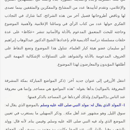
والإعلامي، وتقدم لتأييدها عدد من المشايخ والمفكرين والمثقفين بينما تصدى
لها وناقض أطروحاتها فصيل آخر من هذه الشرائح، كما شارك في التجاذب
الفكري حولها عدد من كتاب الرأي في وسائلنا الإعلامية. ولأهمية الموضوع
وحاجته للبحث المتعمق المدعوم بالأدلة والأسانيد تنشر «عكاظ» على عدة
حلقات مسلسلة دراسة أكاديمية قام بإعدادها الشيخ الدكتور عبدالوهاب إبراهيم
أبو سليمان عضو هيئة كبار العلماء، تتناول هذا الموضوع وتضع النقاط على
الحروف المدعومة بالأدلة والشواهد على التساؤلات الإشكالية المهمة التي
أطلقها المؤيدون والمعارضون لهذا الموضوع.
انتقل الأزرقي إلى عنوان جديد آخر: (ذكر المواضع المباركة بمكة المشرفة
المعروفة بالمواليد) بدأها بقوله: "هذه المواضع هي مساجد, وإنما هي معروفة
عند الناس بـ(المواليد), ولذلك أفردناها عن المساجد بالذكر فمنها:
1- المولد الذي يقال له: مولد النبي صلى الله عليه وسلم
بالموضع الذي يقال له:
سوق الليل, وهو مشهور عند أهل مكة... وذكر السهيلي ما يستغرب في تعيين
الموضع الذي ولد فيه النبي صلى الله عليه وسلم, وفيمن بناه, لأنه قال: وولد
بالشعب, وقيل بالدار التي عند الصفا, وكانت بيد محمد بن يوسف أخي الحجاج,