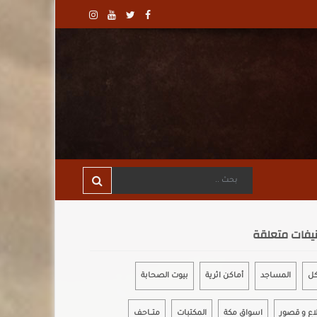
يفات متعلقة
كل
المساجد
أماكن اثرية
بيوت الصحابة
اع و قصور
اسواق مكة
المكتبات
متـــاحـف