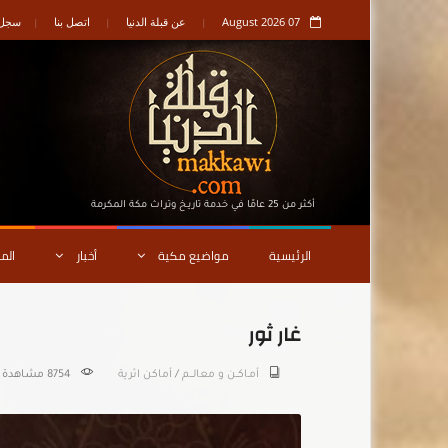
07 August 2026
عن قبلة الدنيا
اتصل بنا
سجل ا
أكثر من 25 عامًا في خدمة تاريـخ وتراث مكة المكرمة
الرئيسية
مواضيع مكية
أخبار
الم
غار ثور
أمـاكــن و معالـــم
/
أماكن اثرية
8754 مشاهدة