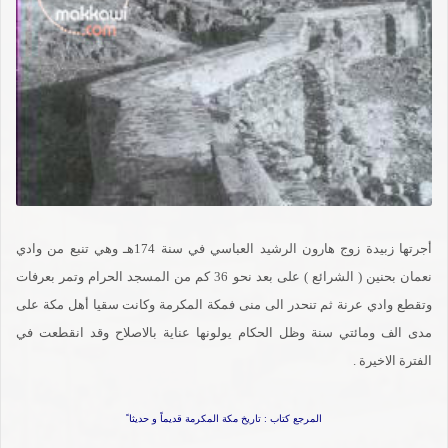
أجرتها زبيدة زوج هارون الرشيد العباسي في سنة 174هـ وهي تنبع من وادي
نعمان بحنين ( الشرائع ) على بعد نحو 36 كم من المسجد الحرام وتمر بعرفات
وتقطع وادي عرنة ثم تنحدر الى منى فمكة المكرمة وكانت سقيا أهل مكة على
مدى الف ومائتي سنة وظل الحكام يولونها عناية بالاصلاح وقد انقطعت في
الفترة الاخيرة .
المرجع كتاب : تاريخ مكة المكرمة قديماً و حديثا ً