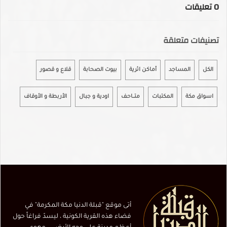
0
تعليقات
تصنيفات متعلقة
الكل
المساجد
أماكن اثرية
بيوت الصحابة
قلاع و قصور
اسواق مكة
المكتبات
متـــاحـف
اودية و جبال
الأربطة و الأوقاف
أتى موقع "قبلة الدنيا مكة المكرمة" في
فضاء هذه القرية الكونية ، ليسدّ فراغاً حول