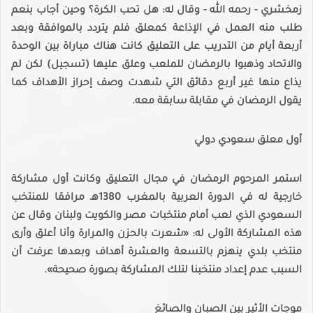
زمخشري - رحمه الله - وقال له: هل تحب الكرة؟ وحين أجاب بنعم
طلب منه العمل في الإذاعة كمعلق فلم يتردد بالموافقة وبعد
أربعة أيام من التدريب على التعليق كانت هناك مباراة بين الوحدة
والاتحاد وذهبوا بالرمضان للملعب وعلق عليها (تسجيل) لكن لم
يذاع منها غير أربع دقائق التي شهدت وصف إحراز الأهداف كما
يقول الرمضان في مقابلة سابقة معه.
أول معلق سعودي دولي
استمر المرحوم الرمضان في مجال التعليق وكانت أول مشاركة
خارجية له في الدورة العربية بالمغرب 1380هـ مرافقا للمنتخب
السعودي الذي لعب أمام منتخبات مصر والكويت ولبنان وقال عن
هذه المشاركة الأولى له: «شعرت بالحزن والمرارة وأنا أعلق وأرى
منتخب بلدي ينهزم بالتسعة والعشرة أهداف وبعدها عرفت أن
السبب عدم إعداد منتخبنا لتلك المشاركة بصورة صحيحة».
موجات الأثير بين الصبان والصائغ