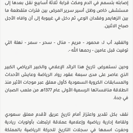
إصابته بتسمم في الدم ومكث قرابة ثلاثة أسابيع نقل بعدها إلى
مستشفى خاص وظل أسير سرير المرض بين فترات متقطعة ما
بين الزهايمر وفقدان الوعي ثم دخل في غيبوبة إلى أن وافاه الأجل
صباح الاثنين.
والفقيد أب لـ: محمود - مريم - منال - سحر - سمر - نهلة التي
توفيت قبل عامين - رحمها الله -.
وحين نستعرض تاريخ هذا الرائد الإعلامي والخبير الرياضي الكبير
الذي عاصر على مدى سبعة عقود رواد الرياضة وعايش الأحداث
والمسابقات الكروية السعودية كأول معلق عبر موجات الأثير منذ
انطلاقة منافساتها الرسمية الأولى عام 1377هـ من ملعب الصبان
في جدة.
نقف بكل تقدير واعتزاز أمام تاريخ عريق لأقدم معلق سعودي
ولقامة إدارية رياضية وإعلامية عملاقة ارتبطت بأولويات ريادية
وحفرت اسمها في سجلات التاريخ للحركة الرياضية بالمملكة