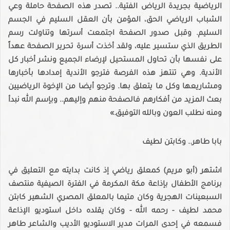
الرياضية بجريدة الرياض الفتية.. تصدر هذه الصفحة حاملة وعي
الشباب الرياضي الحق، المؤمن بأن العقل السليم في الجسم
السليم. وقبل صدور الصفحة اجتمعت أسرتها وتناولت رسم
الطريق الذي ستسير عليه، ولقد أخذت أسرة تحرير الصفحة عهداً
على نفسها بأن تحاول المستحيل لإرضاء الجميع ونشر أخبار كل
الأندية. وهي تنتهز هذه الفرصة فترجو الأندية إمدادها بأخبارها
ومشاريعها وكل ما يتعلق بها. وترجو أيضا من الإخوة الرياضيين
بعث المزيد من أفكارهم فالصفحة منهم وإليهم.. وبإسم الله نبدأ
ومنه نطلب العون وبالله التوفيق.»
بابا طاهر.. وكابتن لطيف
اشتهر (أبو مريم) كمعلق رياضي إذ كانت بدايته مع التعليق في
برنامج الأطفال بإذاعة مكة المكرمة في الفترة الصيفية منتصف
السبعينات الهجرية وكان متيما بالمعلق المصري الشهير كابتن
محمد لطيف - رحمه الله - وكان يقلده داخل استوديو الإذاعة
فسمعه في إحدى المرات مدير الاستوديو الأديب والشاعر طاهر