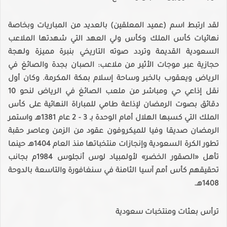
لقد ارتبط اسم (عميد المعلقين) بالعديد من المباريات وبخاصة
نهائيات كأس الملك وكأس ولي العهد التي شهدتها الملاعب
السعودية القديمة وتردد صوته التاريخي بنبرة مميزة ولهجة
حجازية عبر موجات الأثير من ملاعب: الصبان بجدة والصائغ في
الرياض ويعقوب بالخبر وساحة إسلام بمكة المكرمة. وكان أول
نقل إذاعي حي ومباشر من ملعب الصائغ في الرياض لنحو 10
دقائق بصوت الرمضان لإذاعة طامي للمباراة النهائية على كأس
الملك التي كسبها الهلال أمام الوحدة بـ 3 - 2 عام 1381هـ واستمر
الرمضان صديقا وفيا للميكروفون عقود من الزمن وعاصر حقبة
تطور الكرة السعودية وإنجازات منتخباتها منذ العام 1404هـ حينما
تأهل «الصقور الخضر» لأولمبياد لوس أنجلوس 1984م بجانب
تحقيقهم كأس أمم آسيا الثامنة في سنغافورة والتاسعة بالدوحة
1408هـ.
ترأس بعثات ومنتخبات سعودية