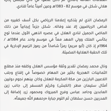
العلاقات العامة بالنادي ثم دخل عضوا في ثاني مجلس إدارة
هلالي شكل في موسم 82 - 1383هـ وعين أميناً عاماً للنادي.
الرمضان الذي لم يتذكره إعلامنا الرياضي بكل أسف كغيره من
قدامى الرياضيين إلا عند وفاته.. شكل جزءاً إيجابياً من ذلك
الماضي الجميل لنادي الهلال في عصره الذهبي الأول عندما توج
بكأسي الملك وولي العهد معاً في موسم واحد عام 1384هـ /
1964م إذ كان (أبو مريم) رمزاً شامخاً من رموز الزعيم الإدارية في
تلك الحقبة الهلالية المضيئة.
ونال محمد رمضان تقدير وثقة مؤسس الهلال وكلفه منذ مطلع
الثمانينات الهجرية بكثير من المهام خصوصاً في إقناع وجلب
اللاعبين البارزين من مكة المكرمة للهلال وكان بينهم نجوم دوليين
أمثال سليمان مطر (الكبش) وكريّم المسفر إلى جانب زين
العابدين وحامد عباس وفرج المبروك ومحمود زرد إضافة إلى
المدربين حسن سلطان ثم التوم جبارة «رحمهم الله جميعاً».