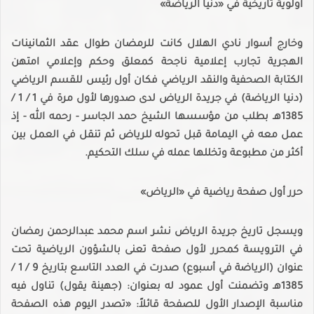
أولوية تاريخية في «دنيا الرياضة»
وخارج أسوار نادي الهلال كانت للرمضان طوال عقد الثمانينات
الهجرية تجارب إعلامية ناجحة كمعلق وحكم وإعلامي امتهن
الكتابة الصحفية والنقد الرياضي فكان أول رئيس للقسم الرياضي
(دنيا الرياضة) في جريدة الرياض لدى صدورها لأول مرة في 1 / 1 /
1385هـ بطلب من مؤسسها الشيخ حمد الجاسر - رحمه الله - إذ
عمل معه في اليمامة قبل تحوله للرياض ثم تنقل في العمل بين
أكثر من مطبوعة وتخللها عمله في سلك التحكيم.
حرر أول صفحة رياضية في «الرياض»
ويسجل تاريخ جريدة الرياض نشر اسم محمد عبدالرحمن رمضان
في الترويسة كمحرر لأول صفحة تعنى بالشؤون الرياضية تحت
عنوان (الرياضة في أسبوع) صدرت في العدد التاسع بتاريخ 9 / 1 /
1385هـ وتضمنت أول عمود له بعنوان: (جهينة يقول) تناول فيه
مناسبة الإصدار الأول للصفحة قائلاً: «تصدر اليوم هذه الصفحة