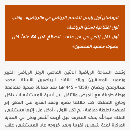
الرمضان أول رئيس للقسم الرياضي في «الرياض».. وكتب
أول افتتاحية لـ«دنيا الرياضة»
أول نقل إذاعي حي من ملعب الصائغ قبل 64 عاماً كان
بصوت «عميد المعلقين»
ودّعت الساحة الرياضية الاثنين الماضي الرمز الرياضي الكبير
و(عميد المعلقين) ورائد النقاد الرياضيين الأستاذ محمد
عبدالرحمن رمضان (1358 - 1445هـ) بعد معاناة صحية متفاقمة
ورحلة طويلة مع المرض والتنقل بين أسرة المستشفيات داخل
وخارج المملكة، كف خلالها بصره وفقد القدرة على النطق إثر
تعرضه لجلطة دماغية - لم تكن الأولى - أدخل على إثرها مستشفى
الملك عبدالله بمكة المكرمة قبل أربعة أشهر وظل في العناية
المركزة لمدة شهرين تقريبا وبعد خروجه عاد للمستشفى عقب