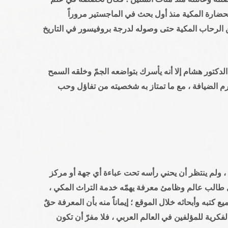
الحضارة المكية منذ أول بحث في الماجستير مروراً
ً عن الرحاب المكية حتى وصوله لدرجة بروفيسور في التاريخ
الدكتور هشام إلا أنه يأسرك بتواضعه الجمّ وخلقه السمح
م الضيافة ، مع ما تمتاز به شخصيته من تفاؤل وحب
 ، ولم ينتظر أن يحني رأسه تحت عباءة أي جهة أو مركز
لكل طالب عالم وظامئ معرفة يهمّه خدمة التراث المكي ،
 كتبه وأبحاثه خلال الموقع ؛ إيماناً منه بأن المعرفة حقٌ
كرية للمؤلفين في العالم العربي ، فلا مفرّ أن تكون