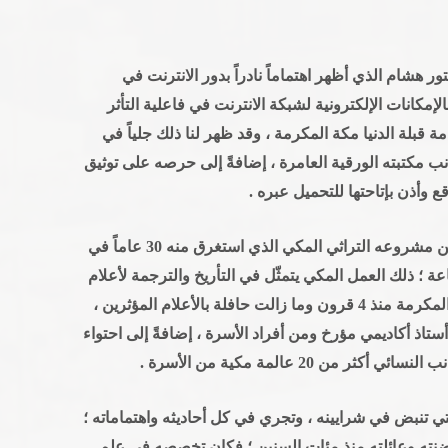
ور هشام الذي أظهر اهتماماً نادراً بدور الانترنت في
لإمكانات الإلكترونية لشبكة الانترنت في فاعلية التأثر
مة قبلة الدنيا مكة المكرمة ، وقد ظهر لنا ذلك جلياً في
جانب مكتبته الورقية العامرة ، إضافةً إلى حرصه على توثيق
وقع وأذن بإتاحتها للتحميل عبره .
وفي خضمّ حوارنا مع الدكتور هشام كشف لنا عن مشروعه التراثي المكي الذي استغرق منه 30 عاماً في
ة ؛ ذلك العمل المكي يتمثّل في التأريخ والترجمة لأعلام
أسرته المكية "آل عجيمي" والتي عاشت بمكة المكرمة منذ 4 قرون وما زالت حافلة بالأعلام المؤثرين ،
أستاذ أكاديمي مؤرخ ومن أفراد الأسرة ، إضافةً إلى احتواء
 20 عالمة مكية من الأسرة .
ي تنبض في شرايينه ، وتجري في كل أحاديثه واهتماماته ؛
نته وعائلته منذ مئات السنين ؛ فكان تخصصه في علم