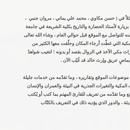
ثلاً في ( حسن مكاوي ، محمد علي يماني ، مروان جنبي ،
عيب ) في مساء الثلاثاء 11/11 / 1431هـ بزيارة لأستاذ الحضارة والتاريخ بكلية الشريعة في جامعة
 للتواصل مع الموقع قبل حوالي العام ، وشاء الله تعالى
لمكية التي غطّت أرجاء المكان وحلّقت معها الكثير من
اث مكي الآخذ في الزوال بقصد أو بدونه ؛ لتغيب شواهدُ
ماضٍ عريق وإرث خالد قد غُيّب الآن .
 موضوعات الموقع وتقاريره ، وما تقدّمه من خدمات جليلة
المكية والتغيرات الجذرية في البيئة والعمران والإنسان
ع وما تقدّمه من تعريف للقارئ المهتم بما كتب أو يُكتب
، والدور الذي يؤديه ذلك في التعريف بالكتّاب