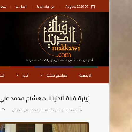
07 August 2026
عن قبلة الدنيا
اتصل بنا
سجل ا
أكثر من 25 عامًا في خدمة تاريـخ وتراث مكة المكرمة
الرئيسية
مواضيع مكية
أخبار
الم
زيارة قبلة الدنيا لـ د.هشام محمد عل
صفحات وتقاير
/
أ.د هشام محمد علي عجيمي