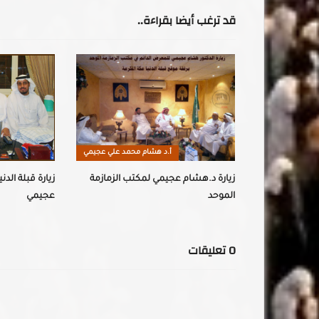
قد ترغب أيضا بقراءة..
محمد علي عجيمي
أ.د هشام محمد علي عجيمي
لق.. أ.د هشام
زيارة د.هشام عجيمي لمكتب الزمازمة
زيارة قبلة الد
الموحد
عجيمي
0
تعليقات