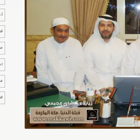
أ.
قب
مع
ا.
مخ
ال