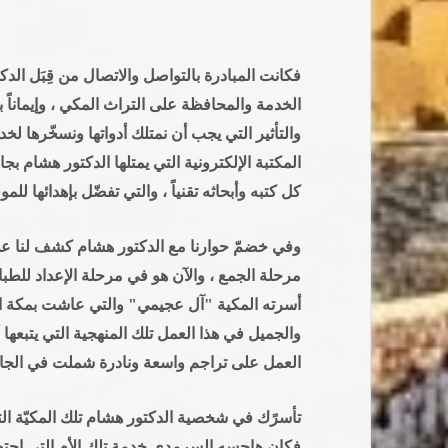
فكانت المبادرة بالتواصل والاتصال من قِبَل الدكت
الخدمة والمحافظة على التراث المكي ، وإيماناً با
والتأثير التي يجب أن نمتلك أدواتها ونسخّرها لخد
المكتبة الإلكترونية التي يمتلها الدكتور هشام ب
كل كتبه وأبحاثه تقنياً ، والتي تفضّل بإهدائها للم
مرحلة الجمع ، والآن هو في مرحلة الإعداد للطباع
والجميل في هذا العمل تلك المنهجية التي يتبعها 
العمل على تراجم واسعة ونادرة شملت في الجانب النسائي أكثر من
تأسرًك في شخصية الدكتور هشام تلك المكيّة الت
فكان هاجسه السرمدي خدمة تلك الأم التي احتض