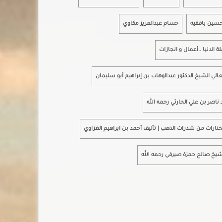
حسين بافقيه
حسام عبدالعزيز مكاوي
لة الدنيا ..أعمال و انجازات
الي الشيخ الدكتور عبدالوهاب بن إبراهيم أبو سليمان
د ناصر بن علي الحارثي رحمه الله
تارات من شذرات الذهب | تأليف أحمد بن ابراهيم الغزاوي
شيخ صالح حمزة صيرفي رحمه الله