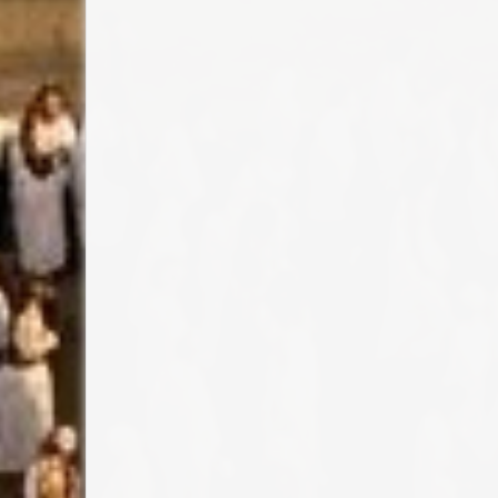
أ.د هشام محمد علي عجيمي
 البخــــاريين بمكة