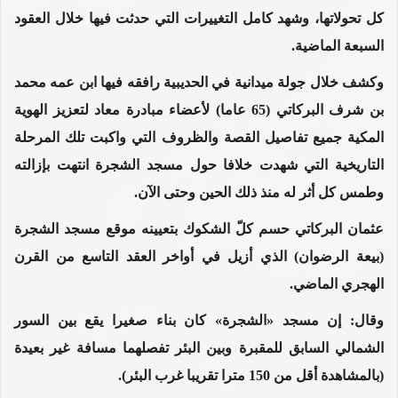
كل تحولاتها، وشهد كامل التغييرات التي حدثت فيها خلال العقود
السبعة الماضية.
وكشف خلال جولة ميدانية في الحديبية رافقه فيها ابن عمه محمد
بن شرف البركاتي (65 عاما) لأعضاء مبادرة معاد لتعزيز الهوية
المكية جميع تفاصيل القصة والظروف التي واكبت تلك المرحلة
التاريخية التي شهدت خلافا حول مسجد الشجرة انتهت بإزالته
وطمس كل أثر له منذ ذلك الحين وحتى الآن.
عثمان البركاتي حسم كلّ الشكوك بتعيينه موقع مسجد الشجرة
(بيعة الرضوان) الذي أزيل في أواخر العقد التاسع من القرن
الهجري الماضي.
وقال: إن مسجد «الشجرة» كان بناء صغيرا يقع بين السور
الشمالي السابق للمقبرة وبين البئر تفصلهما مسافة غير بعيدة
(بالمشاهدة أقل من 150 مترا تقريبا غرب البئر).