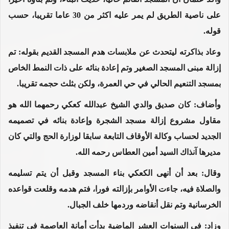
على ناصية الطريق لم يمر عليه اكثر من 30 عاما تقريبا، حسب
قوله.
وعاد بذاكرته ليتحدث عن ملابسات هدم المسجد القديم بقوله: تم
إزالة مبنى المسجد الصغير وتم إعادة بنائه على ذات النمط الخاص
بمسجد التنعيم الحالي في حي العمرة، ولكن بثلث حجمه تقريبا.
وأضاف: كان صديق والدي الشيخ عبدالله كعكي رحمهما الله هو
مقاول مشروع إزالة مسجد الشجرة وإعادة بنائه في تصميمه
الجديد لحساب وكالة الأوقاف التابعة سابقا لوزارة الحج والتي كان
مديرها آنذاك السيد أمين العطاس رحمه الله.
وقال: بعد أن أنهى الكعكي بناء المسجد وقبل أن يتم تسليمه
والصلاة فيه، جاءت الأوامر بإزالته فورا، فتم هدمه وقلعت قواعده
الخرسانية وتم نقل أنقاضه وردمها خلف الجبال.
وزاد: في السنوات العشر الماضية بدأت أمانة العاصمة في تنفيذ