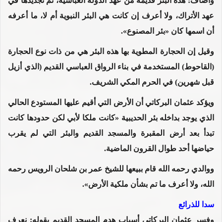
وأضاف: هذه البئر قديمة من عهد الدولة العباسية، تم تجديدها في
عهد الأتراك، ولا أعرف إن كانت هي البئر النبوية أم لا، ما أعرفه
أن اسمها كان «بئر المصنوع».
وقيل إن الحجارة المطوية بها هذه البئر هي من ذات نوع الحجارة
(القاحوط) المستخدمة في بناء الرواق العباسي القديم (الذي أزيل
قبل شهرين) في الحرم المكي الشريف.
ويؤكد عثمان البركاتي أن الأرض التي أقيم عليها المستودع الحالي
الذي يوجد بداخله بئر الحديبية «كانت ملكا لأبي لكن حدودها كانت
تبدأ بعد أرض المقبرة والمسجد القديم والبئر التي لم يقرب
حياضها أحد طوال القرون الماضية.
ووالدي رحمه الله قام ببيعها للشيخ عمر بن شلحان الرويس رحمه
الله، ولا أعرف ما تم بشأن ملكية الأرض».
سدا للذرائع
وفسر عثمان البركاتي أسباب هدم المسجد القديم بقوله: نعرف