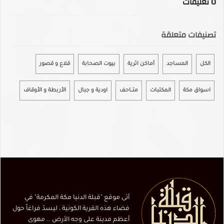
0
تعليقات
تصنيفات متعلقة
الكل
المساجد
أماكن اثرية
بيوت الصحابة
قلاع و قصور
اسواق مكة
المكتبات
متـــاحـف
اودية و جبال
الأربطة و الأوقاف
أتى موقع "قبلة الدنيا مكة المكرمة" في
فضاء هذه القرية الكونية ، ليسدّ فراغاً حول
أعظم مدينة على وجه الأرض .. مهوى