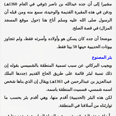
مشيرا إلى أن جده عبدالله بن ناصر (توفي في العام 1360هـ)
ودفن في هذه المقبرة القديمة والوحيدة، سمع منه ومن قبله أن
الرسول صلى الله عليه وسلم أناخ هنا (حول موقع المسجد
المزال) في قصة الصلح.
موضحا أن جده كان يسكن هو وأولاده وأسرته فقط، ولم تتجاوز
بيوتات الحديبية حينها 50 بيتا فقط.
بئر المصنوع
ويجيب البركاتي عن سبب تسمية المنطقة بالشميسي بقوله إن
ذلك نسبة لبئر قائمة على طريق الحاج القديم (جددها الملك
عبدالعزيز بن عبدالرحمن في 1363هـ) ويقال إن الذي بناها شخص
اسمه شمسي، فسميت المنطقة باسمه.
لكن هذه البئر (الحديبية) أقدم منها، وهي أقدم بئر بحسب ما
توارثناه من أسلافنا في المنطقة.