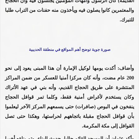
القديمة) كان الرسول وأمهات المؤمنين يجلسون فيه وأن الحجاج
والمعتمرين كانوا يصلون فيه ويأخذون منه حفنات من التراب طلبا
للتبرك.
صورة جوية توضح أهم المواقع في منطقة الحديبية
وأضاف: أكدت يومها لوكيل الإمارة أن هذا المبنى يعود إلى نحو
200 عام مضت، وأنه كان مركزا أمنيا للعسكر من ضمن المراكز
المنتشرة على طريق الحجاج القديم، وأنه بني في عهد الأتراك
وكان يستخدم لأغراض أمنية فقط، وكلما تمر قوافل الحجاج
ينفخون في البوص (صافرات) حتى يسمعهم المركز الآخر ليعلموا
بأن قوافل الحجاج مقبلة باتجاههم لحراستها، وهكذا حتى تصل
القوافل إلى مكة المكرمة.
وأكد عثمان أن المسجد القائم حاليا، حديث البناء، وتم بناؤه أخيرا