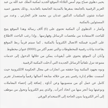
يحيى دهلوي صباح يوم أمس الثلاثاء الموقع الجديد لمكتبة الملك عبد الله بن عبد
العزيز الرقمية بالجامعة بمقرها بالمدينة الجامعية بالعابدية , وذلك بحضور عميد
عمادة شئون المكتبات الدكتور عدنان بن محمد فايز الحارثي , وعدد من
المسئولين بالمكتبة.
وأشار د. الدهلوي أن المكتبة تحتوي على (6) آلاف رسالة وهذا الموقع يتيح
للباحث الاستفادة من ملخصات الرسائل وفهارسها , وإذا رغب الباحث الاطلاع
على المزيد فيمكنه الاتصال الكترونياً بالمكتبة , كما سيتم قريباً ربط الموقع
بقاعدة بيانات رقمية للمخطوطات والتي تضم أكثر من (8000) عنوان مخطوط .
وأبان أن الموقع يحتوي على أيقونات يمكن من خلالها الدخول إلى خدمات
متنوعة تنزل تلقائياً الرسائل الجديدة التي أدخلت المكتبة الرقمية .
ونوه بجهود المكتبة وما حققته من انجازات في مجال الحكومة الالكترونية حيث
أسست نظام إدارة رقمي يتم من خلاله متابعة أعمالها رقمياً واستصدار تقرير
كامل عن عمل أي من منسوبيها وعن أداؤه , إضافة إلى إحصاء المعاملات
ونوعيتها وما أنجز منها من اتخاذ أجرأت , والذي يتم الكترونياً وتحول من موظف
إلى آخر الكترونيا بدون الحاجة إلى الاستخدام الورقي .