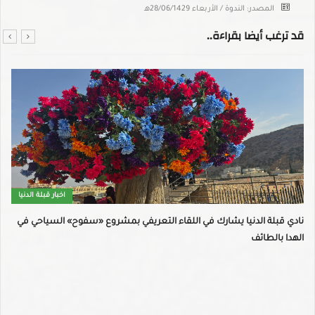
المصدر: الندوة / الأربعاء 28/06/1429هـ
قد ترغب أيضا بقراءة..
اخبار قبلة الدنيا
نادي قبلة الدنيا يشارك في اللقاء التعريفي بمشروع «سفوح» السياحي في
الهدا بالطائف