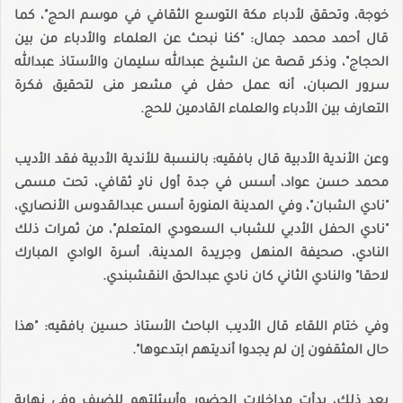
خوجة، وتحقق لأدباء مكة التوسع الثقافي في موسم الحج"، كما
قال أحمد محمد جمال: "كنا نبحث عن العلماء والأدباء من بين
الحجاج"، وذكر قصة عن الشيخ عبدالله سليمان والأستاذ عبدالله
سرور الصبان، أنه عمل حفل في مشعر منى لتحقيق فكرة
التعارف بين الأدباء والعلماء القادمين للحج.
وعن الأندية الأدبية قال بافقيه: بالنسبة للأندية الأدبية فقد الأديب
محمد حسن عواد، أسس في جدة أول نادٍ ثقافي، تحت مسمى
"نادي الشبان"، وفي المدينة المنورة أسس عبدالقدوس الأنصاري،
"نادي الحفل الأدبي للشباب السعودي المتعلم"، من ثمرات ذلك
النادي، صحيفة المنهل وجريدة المدينة، أسرة الوادي المبارك
لاحقا" والنادي الثاني كان نادي عبدالحق النقشبندي.
وفي ختام اللقاء قال الأديب الباحث الأستاذ حسين بافقيه: "هذا
حال المثقفون إن لم يجدوا أنديتهم ابتدعوها".
بعد ذلك، بدأت مداخلات الحضور وأسئلتهم للضيف وفي نهاية