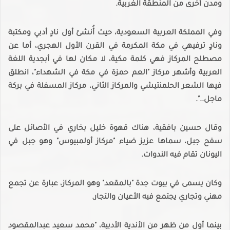
ومدن أخرى من المنطقة الغربية.
وفي المملكة العربية السعودية، حيث أُنشئ أول نادٍ أدبي ومكتبة
ونادٍ ترفيهي في مكة المكرمة في القرن الأول الهجري، أما عن
مصطلح المركاز فهي كلمة مكية، لا مكان لها في أبجدية اللغة
العربية وأشهر مركاز "العم حمزة في مكة في الشهداء"، انطلق
فيها الشعر الحلمنتيشي والمركاز الثاني، مركاز المسفلة في بركة
ماجل..".
وقال حسين بافقية، هناك قهوة خليل بخاري في الأصائل على
سفح جبل، سماها عزيز ضياء "مركاز أولمبيوس" وهو جبل في
اليونان تقام فيه الندوات.
وكان يسمى في بيوت جدة "بالمقعد" وهو المركاز، عبارة عن تجمع
مهني وتجاري يجتمع فيه الأعيان والتجار.
بينما أول من ظهر من الأندية الأدبية، "محمد سعيد عبدالمقصود