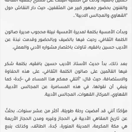
حسين بافقيه، وذلك في أمسية أقيمت على مسرح جمعية الثقافة
والفنون بحضور جمهور كبير من المثقفين، حيث دار النقاش حول
"القهاوي والمجالس الادبية"..
وبدأت الأمسية بكلمة لمديرة الأمسية نبيلة محجوب مديرة صالون
الكلمة الثقافي، رحبت فيها بالضيف وبالحضور وقدمت نبذة عن
الأديب حسين بافقيه، تناولت باختصار مشواره الأدبي والعملي.
بعد ذلك، بدأ حديث الأستاذ الأديب حسين بافقيه، بكلمة شكر
فيها القائمين على صالون الكلمة الثقافي، على هذه الحفاوة
والاستضافة، حيث قال: "ألتقي معكم هذا المساء في -جُدة- كما
ينبغي أن نقولها، في هذه المسامرة عن المجالس الأدبية،
القهاوي، المركاز، القهوات، المجالس الأدبية.
مؤكدًا أنني قد أمضيت رحلة طويلة، أكثر من عشر سنوات، بحثتُ
عن تاريخ المقاهي الأدبية في الحجاز وغيره ومدن الحجاز الأربعة
هي مكة المكرمة، المدينة المنورة، جُدة، الطائف، وكذلك ينبع