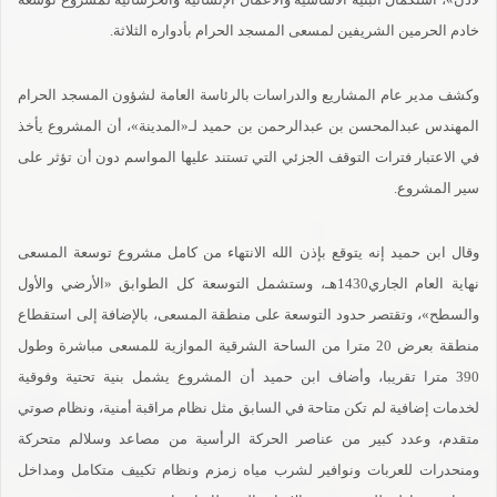
خادم الحرمين الشريفين لمسعى المسجد الحرام بأدواره الثلاثة.
وكشف مدير عام المشاريع والدراسات بالرئاسة العامة لشؤون المسجد الحرام
المهندس عبدالمحسن بن عبدالرحمن بن حميد لـ«المدينة»، أن المشروع يأخذ
في الاعتبار فترات التوقف الجزئي التي تستند عليها المواسم دون أن تؤثر على
سير المشروع.
وقال ابن حميد إنه يتوقع بإذن الله الانتهاء من كامل مشروع توسعة المسعى
نهاية العام الجاري1430هـ، وستشمل التوسعة كل الطوابق «الأرضي والأول
والسطح»، وتقتصر حدود التوسعة على منطقة المسعى، بالإضافة إلى استقطاع
منطقة بعرض 20 مترا من الساحة الشرقية الموازية للمسعى مباشرة وطول
390 مترا تقريبا، وأضاف ابن حميد أن المشروع يشمل بنية تحتية وفوقية
لخدمات إضافية لم تكن متاحة في السابق مثل نظام مراقبة أمنية، ونظام صوتي
متقدم، وعدد كبير من عناصر الحركة الرأسية من مصاعد وسلالم متحركة
ومنحدرات للعربات ونوافير لشرب مياه زمزم ونظام تكييف متكامل ومداخل