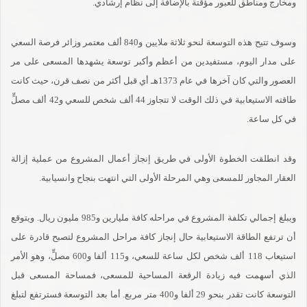
ومخارج ومناطق للعبور مؤقتة بالإضافة إلى نظام إرشادي.
وسوف تتيح هذه التوسعة لنحو ثلاثة ملايين و840 ألف معتمر وزائر فرصة السعي
على مدار اليوم، مستفيدين من أعظم وأكبر توسعة يشهدها المسعى على مر
العصور والتي كان آخرها في عام 1373هـ أي قبل أكثر من نصف قرن، حيث كانت
طاقته الاستيعابية في ذلك الوقت لا تتجاوز 44 ألف شخص للسعي و42 ألف مصلٍّ
في كل ساعة.
وقد انطلقت الخطوة الأولى في طريق إنجاز أعمال المشروع من عملية إزالة
العقار المجاور للمسعى وهي المرحلة الأولى التي انتهت بنجاح وانسيابية.
ويبلغ إجمالي تكلفة المشروع في مراحله كافة مليارين و985 مليون ريال. ويتوقع
أن ترتفع الطاقة الاستيعابية حال إنجاز كافة مراحل المشروع لتصبح قادرة على
استيعاب 118 ألف شخص لكل ساعة للسعي، و115 ألفا و600 مصلٍّ، وهو الأمر
الذي أسهمت فيه زيادة الرقعة المساحية للمسعى، فمساحة المسعى قبل
التوسعة كانت تقدر بنحو 29 ألفا و400 متر مربع. أما بعد التوسعة فسترتفع لتبلغ