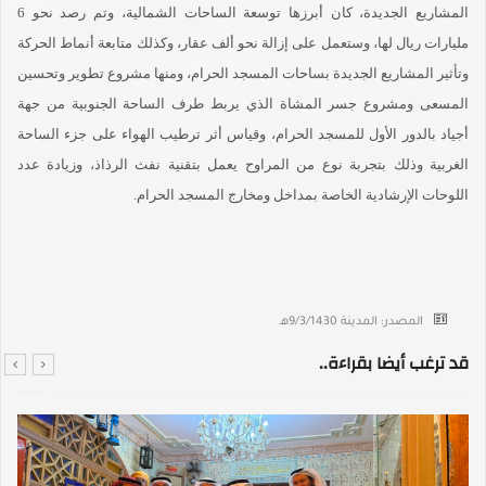
المشاريع الجديدة، كان أبرزها توسعة الساحات الشمالية، وتم رصد نحو 6
مليارات ريال لها، وستعمل على إزالة نحو ألف عقار، وكذلك متابعة أنماط الحركة
وتأثير المشاريع الجديدة بساحات المسجد الحرام، ومنها مشروع تطوير وتحسين
المسعى ومشروع جسر المشاة الذي يربط طرف الساحة الجنوبية من جهة
أجياد بالدور الأول للمسجد الحرام، وقياس أثر ترطيب الهواء على جزء الساحة
الغربية وذلك بتجربة نوع من المراوح يعمل بتقنية نفث الرذاذ، وزيادة عدد
اللوحات الإرشادية الخاصة بمداخل ومخارج المسجد الحرام.
المصدر: المدينة 9/3/1430هـ
قد ترغب أيضا بقراءة..