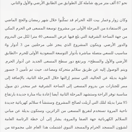
نحو 87 ألف متر مربع، شاملة كل الطوابق من الطابق الأرضي والأول والثاني.
وكان زوار وعمار بيت الله الحرام قد تمكَّنوا خلال شهر رمضان والحج الماضي
من الاستفادة من المرحلة الأولى من مشروع توسعة المسعى في الحرم المكي
من جهة الساحة الشرقية التي بلغ فيها عرض المسعى 40 مترا لكل من البدروم
والدور الأرضي. ويتكون المشروع الذي ينجز على مرحلتين من 3 أدوار و4
مناسيب للسعي متصلة مباشرة بأدوار التوسعة السعودية الأولى للحرم «الطابق
الأرضي والأول والسطح». ويرتفع دور سطح المسعى الجديد عن أدوار الحرم.
ويتم الوصول إليه عن طريق سلالم متحركة ومصاعد، حيث تم تأمين 3 جسور
علوية بديلة عن الحالية، التي ستتم إزالتها خلال المرحلة الثانية، بالإضافة إلى
ممر للجنازات من بدروم المسعى إلى الساحة الشرقية عبر منحدر ذي ميول
مناسبة توفر الراحة وستشهد المرحلة الثانية أيضا إعادة بناء منارة جديدة بارتفاع
95 مترا بديلة لتلك التي أزيلت لصالح المشروع. وستنشأ 4 سلالم كهربائية جديدة
ناحية المروة تستخدم لتفريغ المسعى من الزائرين، وستكون بديلة عن مباني
السلالم الكهربائية جهة الصفا والمروة، يشار إلى أن خطة الرئاسة العامة
لشؤون المسجد الحرام والمسجد النبوي اشتملت هذا العام على مجموعة من