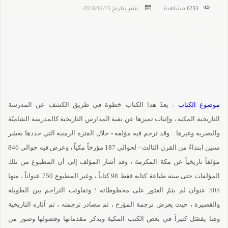
6733
مشاهدة
نشر بتاريخ
2018/12/15
موضوع الكتاب :
يعدّ هذا الكتاب خطوة في طريق الكشف عن المدرسة
التاريخية المكية ، وإثبات تميزها عن بقية المدارس التاريخية كالمدرسة الشاميّة
والبصرية وغيرها .. وقد ترجم فيه مؤلفه - خلال الفترة الزمنية التي حددها بعشر
سنين ابتداءً من القرن الثالث - لحوالي 187 مؤرخاً مكياً ، وعرض فيه حوالي 846
مؤلفاً تاريخياً عن مكة المكرمة ، وقد أشار المؤلف إلى أن المطبوع من تلك
المؤلفات حتى سنة طباعة كتابه فقط 98 كتاباً ، وغير المطبوع 750 عنواناً ، منها
505 عنوان لم يتمّ العثور على مخطوطاته ! وتفاوتت التراجم بين الطويلة
والقصيرة ، حيث يعرض ترجمة المؤرخ ، ثم مصادر ترجمته ، ثم آثاره التاريخية
وهنا يفصّل كثيراً في بعض الكتب المكية ويذكر مقدماتها وفصولها وصور من