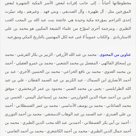
مخطوطاتها أحياناً ، إلى جانب إفراده لبعض الأسر المكية الشهيرة لبعض
المؤرخين مثل : آل ظهيرة ، وآل الصديقي ، وبني فهد .. وغيرهم ، وقد تميّزت
إحدى التراجم بمؤرخة مكية وحيدة هي عائشة بنت عبد الله بن المحب الحب
الطبري ، وبترجمة أخرى لمؤرّخ من علماء الشيعة المكيين هو محمد بن علي
الاستاربادي .. والكتاب عموماً لا غنى عنه لكل المهتمين بالتاريخ المكي ومؤرخيه .
عناوين من المحتوى :
محمد بن عبد الله الأزرقي - الزبير بن بكار القرشي - محمد
بن إسحاق الفاكهي - المفضل بن محمد الشعبي - محمد بن عمرو العقيلي - أحمد
بن محمد العدوي - محمد بن نافع الخزاعي - محمد بن الحسين الآجري - عبد بن
أحمد الأنصاري ابن السماك - عبد الكريم بن عبد الصمد القطان - علي بن عبد
الله الطرابلسي - يحيى بن محمد الضبي - محمود بن عمر الزمخشري - موفق
الدين بن أحمد ضياء الدين الخوارزمي - محمد بن إسماعيل اليمني - الحسن بن
محمد الصاغاني - محمد بن يوسف الأندلسي - محمد بن عمر القسطلاني - أحمد
بن علي العبدري - عبد الصمد بن عبد الوهاب الدمشقي - محمد بن أحمد التوزري
- أحمد بن أبي بكر العسقلاني - أحمدبن عبد الله محب الدين الطبري - محمد بن
أحمد جمال الدين الطبري - محمد بن أحمد الكاشغري - محمد بن أحمد الفاسي -