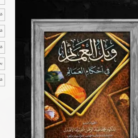
كت
كت
كت
بح
كت