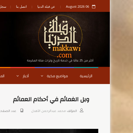
06 August 2026
عن قبلة الدنيا
اتصل بنا
سجل ا
أكثر من 25 عامًا في خدمة تاريـخ وتراث مكة المكرمة
الرئيسية
مواضيع مكية
أخبار
الم
وبل الغمائم في أحكام العمائم
المؤلف
محمد عبدالرحمن الأهدل
عدد الصفح