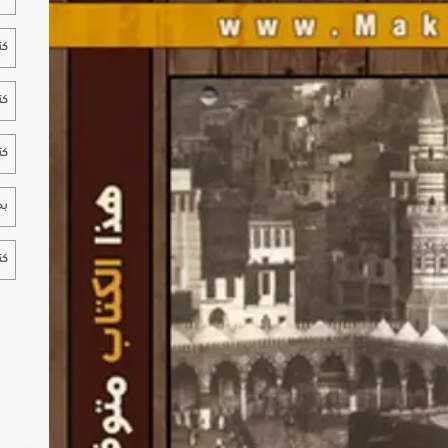
كت
كت
كت
بح
كت