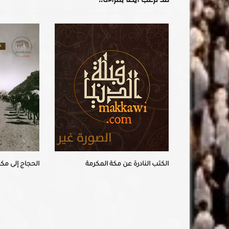
 الملوك من آل
الكتب النادرة عن مكة المكرمة
الحجاج إلى مكة 1325هـ / 08