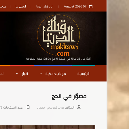
07 August 2026
عن قبلة الدنيا
اتصل بنا
سجل ا
أكثر من 25 عامًا في خدمة تاريـخ وتراث مكة المكرمة
الرئيسية
مواضيع مكية
أخبار
الم
مصوّر في الحج
المؤلف
فريد قيومجي كحيل
عدد الصفحات
79