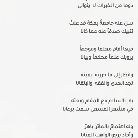
دوما عن الخيرات لا يتوانى
سل عنه جامعةً بمكةَ قد علتْ
تنبيك صدقاً عنه عما كانا
فيها أقامَ معلما وموجهاً
يرويك علماً محكماً وبيانا
وانظر إلى ما حررته يمينه
تجد الهدى والفقه والإتقانا
باب السلام مع المقام وبحثه
في مشعر المسعى سمت برهانا
وله اهتمامٌ بالمآثر باهرٌ
وأفاد يرجو الواهب المنانا