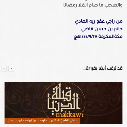
والصحب ما صام المَلا رمضانا
من راجي عفو ربه الهادي
حاتم بن حسن قاضي
مكةالمكرمة ١٤٤٤/٩/٢٨هج
قد ترغب أيضا بقراءة..
معالي الشيخ الدكتور عبدالوهاب بن إبراهيم أبو سليمان