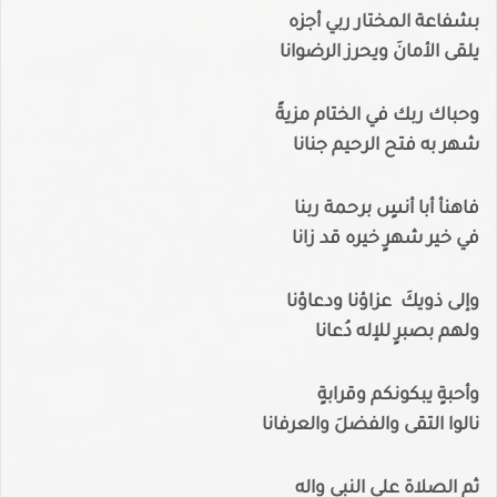
بشفاعة المختار ربي أجزه
يلقى الأمانَ ويحرز الرضوانا
وحباك ربك في الختام مزيةً
شهر به فتح الرحيم جنانا
فاهنأ أبا أنسٍ برحمة ربنا
في خير شهرٍ خيره قد زانا
وإلى ذويكَ عزاؤنا ودعاؤنا
ولهم بصبرٍ للإله دُعانا
وأحبةٍ يبكونكم وقرابةٍ
نالوا التقى والفضلَ والعرفانا
ثم الصلاة على النبي واله