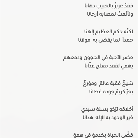
فقدٌ عزيزٌ بالحبيبِ دهانا
وتألّمتْ لمصابه أرجانا
لكنّه حكم العظيمِ إلهنا
حمداَ لما يقضى به مولانا
حضر الأحبة في الحجونِ ودمعهم
يهمي لفقد معلمٍ غذّانا
شيخٌ فقيهٌ عالمٌ ومؤرخٌ
بحرٌ كريمٌ جوده غطانا
أخلاقه تزكو بسنة سيدي
خير الوجود به الإله هدانا
قضّى الحياة بخدمةٍ في همةٍ