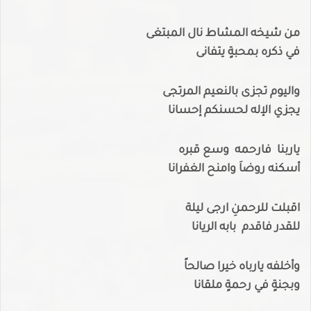
من شيخه المشاط نال المبتغى
في ذكره بمحبةٍ يتفانى
واليوم تجزى بالنعيم المرتجى
يجزي الإله لحسنكم إحسانا
ياربنا فارحمه وسع قبره
أسكنه روضاَ وامنح الغفرانا
اقبلت للرحمنِ ارجى ليلة
للقدر فاقدم بابه الريانا
وأخلفه يارباه خيرا صالحاً
وبجنةٍ في رحمةٍ ملقانا