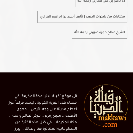
ا.د ناصر بن علي الحارثي رحمه الله
مختارات من شذرات الذهب | تأليف أحمد بن ابراهيم الغزاوي
الشيخ صالح حمزة صيرفي رحمه الله
أتى موقع "قبلة الدنيا مكة المكرمة" في
فضاء هذه القرية الكونية ، ليسدّ فراغاً حول
أعظم مدينة على وجه الأرض .. مهوى
الأفئدة .. منبع زمزم .. مركز العالم وأمنه ..
مكة المكرمة .. في ظل هذه الكثرة من
المعلوماتية المتناثرة هنا وهناك .. يبرز