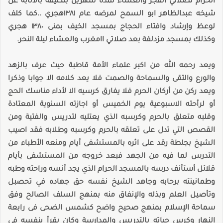
الحرام لصلاتي الفجر والعشاء لمدة شهرين بتكليفه بالانابة عن
شيخه عبدالظاهر ابو السمح لمرضه عام ١٣٨١هجري ..كما كلف
لوعظ وإرشاد وافتاء الحجاج بمسجد الخيف بمنى ١٣٨٠ هجري
وكذلك بمسجد مزدلفة بعد صلاتي اامغرب والعشاء ليلة النحر.
ويعد رحمه الله من اكبر علماء الأمة قاطبة حيث عرف بالزهد
والورع والتقى والسماحة والصمت فلا يعد كلامه الا جوابا وذكرا
ويعد ركن من أركان الحرم فلا يفارق كرسيه الا لأداء مناسك الحج
أو لرأحته الاسبوعية يوم الخميس أو اجازته السنوية المعتادة
وقلبه متعلق بالحرم وكرسبه الذي يعتليه لتدريس والفتية ومن
القصص التي تدل على تعلقه بالحرم وكرسبه وطلابه فقد اصيب
الشيخ بجلطة رقد على اثره بالمستشفى أيام ومنعه الأطباء من
التدرس لما فيه من الجهد فبعد خروجه من المستشفى بأيام
قلائل أستأنف درسه بالمسجد الحرام الذي يجد أنسه وراحته وطبه
وطمانينته برحابه وجاهد الشيخ نفسه حق جهاده في تحصبل
وتأصيل العلم وبذله والإنفاق منه بمنهج السلف الصالح وفق
سماحة الإسلام بمنهج صحيح واضح كشمس الضحى فى رابعة
النهار وكرس حياته بالتدريس والمدارسة وكان بقرأ بنفسه في