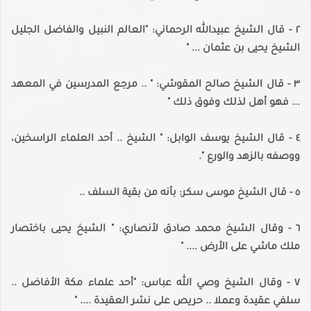
٢ - قال الشيخ عبيدالله الرحماني: "العالم النبيل والفاضل الجليل
الشيخ يحيى بن عثمان ... "
٣ - قال الشيخ صالح المقوشي: " .. مرجع المدرسين في المعهد
... فهو أهل لذلك وفوق ذلك "
٤ - قال الشيخ يوسف الوابل: " الشيخ .. أحد العلماء الراسخين،
ووصفه بالزهد والورع ".
٥ - قال الشيخ موسى سكر: بأنه من بقية السلف ..
٦ - وقال الشيخ محمد صادق لأنصاري: " الشيخ يحيى باختصار
ملك ماشي على الأرض .... "
٧ - وقال الشيخ وصي الله عباس: "أحد علماء مكة الأفاضل ..
سلفي عقيدة وعملا .. حريص على نشر العقيدة .... "