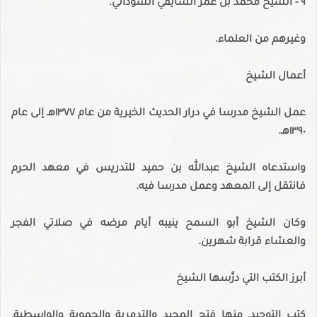
٩ - الشيخ محمد بن عمر الشايقي السوداني.
وغيرهم من العلماء.
أعمال الشيخ
عمل الشيخ مدرسا في درار الحديث الخيرية من عام ١٣٧٧هـ إلى عام
١٣٩٠هـ.
واستدعاه الشيخ عبدالله بن حميد للتدريس في معهد الحرم
فانتقل إلى المعهد وعمل مدرسا فيه.
وكان الشيخ أبو السمح ينيبه أيام مرضه في صلاتي الفجر
والعشاء قرابة شهرين.
أبرز الكتب التي درَّسها الشيخ
كتب التوحيد, منها فتح المجيد والتدمرية والحموية والواسطية,