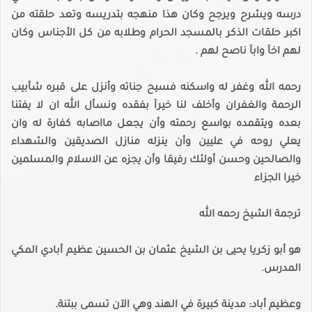
درسه ويشرح ويرجح وكان هذا منهجه بتدريسه وتعد حلقته من
اكبر حلقات الذكر بالمسجد الحرام وطلابه من كل الأجناس وكان
لهم اخآ وابآ ناصح لهم .
رحمه الله وغفر له واسكنه فسيح جناته وأنزل على قبره شأبيب
الرحمة والغفران وأخلف لنا خيرآ بفقده ونسأل الله ان لا يفتنا
بعده ويتقمده بواسع رحمته وأن يجعل مااصابه كفارة له وان
يعلي روحه في عليين وأن ينزله منازل الصديقين والشهداء
والصالحين وحسن أولئك رفيقا وأن يجزه عن الاسلام والمسلمين
خيرا الجزاء
ترجمة الشيخ رحمه الله
هو أبو زكريا يحيى بن الشيخ عثمان بن الحسين عظيم أبادي المكي
المدرس.
وعظيم أباد: مدينة كبيرة في الهند وهي الآن تسمى ببتنة.