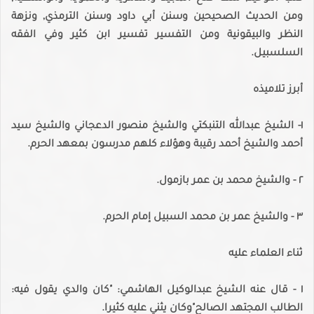
ومن الحديث الصحيحين وسنن أبي داود وسنن الترمذي, ونزهة
النظر والبيقونية ومن التفسير تفسير ابن كثير وفي الفقه
السلسبيل.
أبرز تلاميذه
١- الشيخ عبدالله التنبكتي والشيخ منصور الدعجاني والشيخ سيد
أحمد والشيخ أحمد رقيبة وهؤلاء كلهم مدرسون بمعهد الحرم.
٢ - والشيخ محمد بن عمر بازمول.
٣ - والشيخ عمر بن محمد السبيل إمام الحرم.
ثناء العلماء عليه
١ - قال عنه الشيخ عبدالوكيل الهاشمي: "كان والدي يقول فيه:
الطالب المجتهد الصالح"وكان يثني عليه كثيرا.