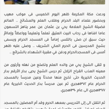
ودعت مكة المكرمة ظهر اليوم الخميس فى موكب مهيب
وبحضور علماء البلد الحرام وطلاب العلم والمشائخ .. العالم
فضيلة الشيخ العلامة يحي بن عثمان عن عمر يناهز التسعون
عاما افناها فى رحاب البيت العتيق تعلمأ وتعليمآ وواعظاً وإماامً
حيث سبق ان صلى بالتلس إماماً فى المسجد الحرام ويسمى
بشيخ المدرسين فى الحرم المكي الشريف .. وصلى عليه ظهر
أمس فى المسجدالحرام ودفن في مقبرة الشهداء بالشرائع ..
و تلقى الشيخ يحي من والده العلم وتضلع من نهله وأرتوى من
معينه العذب القراح الزلال ثم درس الشيخ يحيى بدار الأرقم بدار
الحديث الخيرية حتى تخرج منها محدثآ وعين مدرسأ بالمسجد
الحرام عام ١٣٧٢هجري ثم عين مدرسأ بدار الحديث الخيرية عام
١٣٧٧هجري الى عام ١٣٩٠هجري.
ثم انتقل الى إلى التدريس بمعهد الحرم وقد أم المصلين بالمسجد