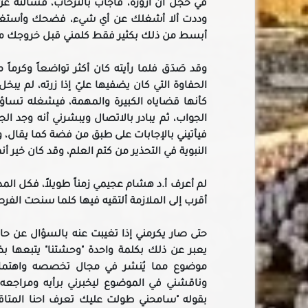
في خجل أن أزوره، فأجاب بالترحاب، فسألته عن
وددت ألا أشغلك عن أي شيء، فضحك وأستغرق في
أبسط من ذلك بكثير فقط كلمني قبل خروجك من
وقد صَدَق فلما رأيته كان أكثر تواضعاً وكرماً
الحفاوة التي كان يضفيها عليّ إذا زرته، لم يب
كأنها قضاياه الكبيرة والمهمة، فيشغله تسا
الجواب، ثم يبادر بالاتصال ويبشرني أنه وجد
فيأتيني بالإجابات على طبق من فضة كما يقال، وق
النبوية في التحذير من كتم العلم، وقد كان خير أنم
لم أعرف أ.د هشام عجيمي زمناً طويلاً، فكل المد
أقرب إلى الملازمة ألتقيه فيها كلما سنحت الفرصة
حتى صار يكرمني إذا تغيبت عنه بالسؤال عن حا
يعبر عن ذلك بكلمة واحدة "وحشتنا" يتبعها 
موضوع مما يُنشر في مجال تخصصه واهتمامه 
وناقشني في الموضوع ليخبرني برأيه ومراجعه ف
بقوله "سامحني طولت عليك تعرف احنا المتاق