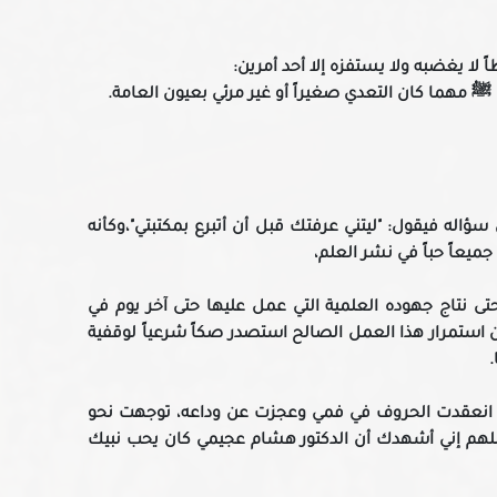
اً لا يغضبه ولا يستفزه إلا أحد أمرين:
 ﷺ مهما كان التعدي صغيراً أو غير مرئي بعيون العامة.
ؤاله فيقول: "ليتني عرفتك قبل أن أتبرع بمكتبتي"،وكأنه
جميعاً حباً في نشر العلم،
تى نتاج جهوده العلمية التي عمل عليها حتى آخر يوم في
ن استمرار هذا العمل الصالح استصدر صكاً شرعياً لوقفية
.
قد انعقدت الحروف في فمي وعجزت عن وداعه، توجهت نحو
اللهم إني أشهدك أن الدكتور هشام عجيمي كان يحب نبيك