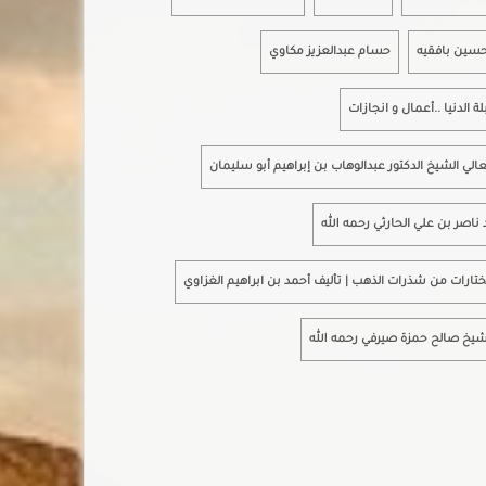
حسين بافقيه
حسام عبدالعزيز مكاوي
لة الدنيا ..أعمال و انجازات
الي الشيخ الدكتور عبدالوهاب بن إبراهيم أبو سليمان
د ناصر بن علي الحارثي رحمه الله
تارات من شذرات الذهب | تأليف أحمد بن ابراهيم الغزاوي
شيخ صالح حمزة صيرفي رحمه الله