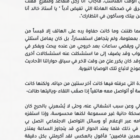
 الوقت المناسب، فأجاب "أنا رجل متقاعد ومتفرغ" فقلت
 ضحكته الهادئة التي تفيض أدباً " يا أستاذ خالد أنا
 بيتك وسأكون في انتظارك"،
 مما ظننت وما كانت حفاوة رده على الهاتف إلا قبساً من
خل بمعلومة، ولم يتجاهل استفساراً، بل كان يعامل أسئلتي
ؤلي ويقضي ساعات بعد خروجي من عنده يبحث ويفكر في
 الجواب وقد يضيف إلى ما استشكلت عنه استشكالات أخرى
د كان يكرر عليّ من وقت لآخر في سياق حواراتنا الأحاديث
وذج لاتباع تلك الوصايا النبوية.
ة التي عرفته فيها كانت آخر سنتين من حياته، ولكنها كانت
 أو أتواصل معه هاتفياً إذا صعُب اللقاء -وياليتها طالت-
لي وعن سبب انشغالي عنه، وحتى لا يُشعرني بالحرج كان
بضحكة حانية غير مسموعة لكنها محسوسة، وإذا استفزه
عبر الإعلام أو وسائل التواصل الاجتماعي اتصل بي
ي ذلك فلما يمتد الحوار الذي قد يتجاوز الساعة يعتذر
عدين فاضيين" فأقول بالعكس لقد أكرمتني بكل دقيقة