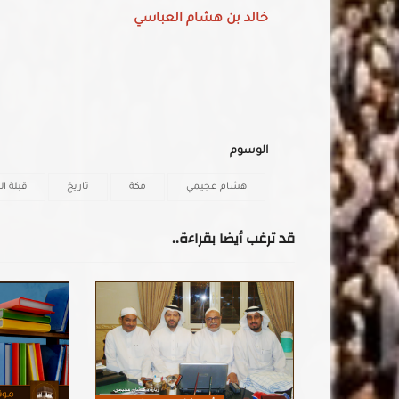
خالد بن هشام العباسي
الوسوم
هشام عجيمي
مكة
تاريخ
قبلة الد
قد ترغب أيضا بقراءة..