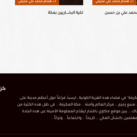
أ.د هشام محمد علي عجيمي
أ.د هشام محمد علي عجيمي
محمد علي بن حسن
تكية البخــــاريين بمكة
كن 
مكرمة" في فضاء هذه القرية الكونية ، ليسدّ فراغاً حول أعظم مدينة على
 منبع زمزم .. مركز العالم وأمنه .. مكة المكرمة .. في ظل هذه الكثرة من
اك .. يبرز موقع مكاوي باقتدار ليقدّم المعلومة الأمينة عن هذه البلدة
ين بالشأن المكي .. تاريخاً .. واجتماعاً .. وتراثاً ..