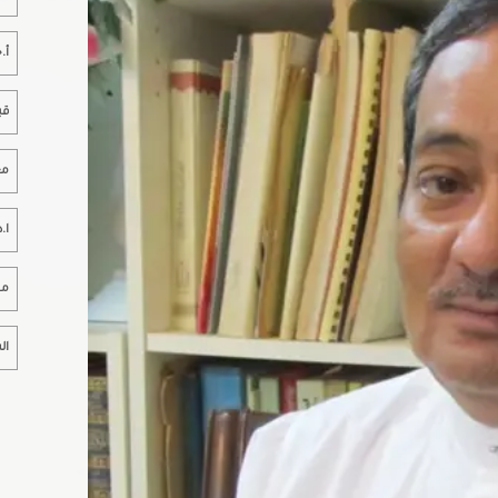
أ.
قب
مع
ا.
مخ
ال