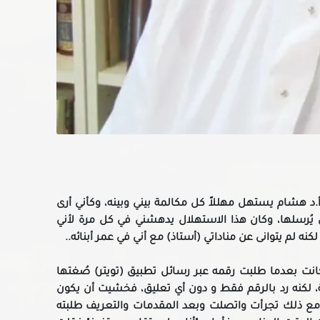
ن أ.د هشام يستهل مهللاً كل مكالمة بيني وبينه، وكأني أرى
 يُرسلها، وكان هذا الاستهلال يدهشني في كل مرة لأني
ه لم يتوانى عن مناداتي (أستاذ) مع أني في عمر أبنائه..
 كانت بعدما طلبت رقمه عبر رسائل تطبيق (تويتر) صُغتها
، لكنه رد بالرقم فقط و دون أي تعليق، فخشيت أن يكون
ومع ذلك تجرأت واتصلت وبعد المقدمات والتعريف طلبته