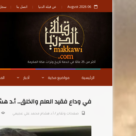
06 August 2026
عن قبلة الدنيا
اتصل بنا
سجل ا
أكثر من 25 عامًا في خدمة تاريـخ وتراث مكة المكرمة
الرئيسية
مواضيع مكية
أخبار
الم
في وداع فقيد العلم والخلق.. أ.د ه
صفحات وتقاير
/
أ.د هشام محمد علي عجيمي