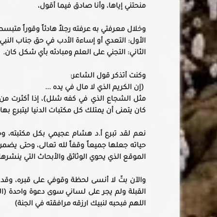
منحتني إياها، وأنا صادق فيما أقول،
وخلال معرفتي به عرفته رجلاً هادئاً وقوراً متبسط
الأول: التعدي أو إساءة الأدب في حق جناب النبي
الثاني: التجني على العلم ومبادئه بأي شكل كان.
وكنت أتذكر قول الشاعر:
(إن الكريم الذي لا مال في يده ...
مثل الشجاع الذي في كفه شلل)، إذا أكثرت من س
كان يتمنى أن يمتلك كل مكتبات الدنيا ليتبرع بها 
نعم لقد تبرع أ.د هشام عجيمي بكل مكتبته، وح
حياته جعلها جميعاً وقفاً لله تعالى، وحتى يضم
الموقع الذي يحوي الوثائق والأبحاث التي ينشرها
والآن بتّ لا أنسى لحظة وقوفي على قبره، و
القبلة ولم يجر على لساني سوى دعوة واحدة (
اللهم فبحبه لنبيك ارزقه مرافقته في الجنة)