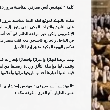
كلمة *المهندس أنس صيرفي بمناسبة مرور 16 عاما على انطلاق موقع قبلة الدنيا
على التاريخ
والتراث المكي الذي يتوق إليه ال
الإلكتروني ولكن عبر موقعه الدائم
في أحد أسو
في الداخل والخارج فاستحق معه لقب سفير مكة
تعكس الهوية المكية وعبق إرثها الأصيل .
ومما يزيدنا انبهارًا واعتزازًا وافتخارًا بإنجازات 
ونتمنى لها مواصلة
التألق وزيادة رصيدها من اس
قبلة الدنيا أخبارها أحداثها تاريخها تراثها وأعلام
*المهندس أنس صيرفي :
مهندس إستشاري نائ
عمر . الطيار . أم القرى . غرفة مكة )