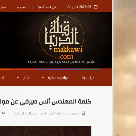
06 August 2026
عن قبلة الدنيا
اتصل بنا
سجل ا
أكثر من 25 عامًا في خدمة تاريـخ وتراث مكة المكرمة
الرئيسية
مواضيع مكية
أخبار
الم
كلمة المهندس أنس صيرفي عن موقع 
صفحات وتقاير
/
قبلة الدنيا ..أعمال و انجازات