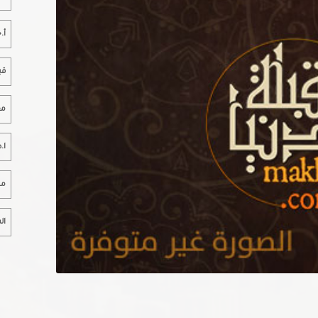
أ.
قب
مع
ا.
مخ
ال