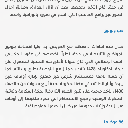
الأربع. ووجدت ضالتي عن طريق فني متخصص من الفلبين يعمل
في جدة. قام الأخير بجمعها بعد أن أزال الفوارق وطابق أجزاء
الصور عبر برامج الحاسب الآلي، لتبدو في صورة بانورامية واحدة.
حب وتوثيق
خلال عدة لقاءات لـ «مكة» مع الحويس، بدا جليا اهتمامه بتوثيق
المواضع التاريخية في مكة، نظراً لتخصصه في عقود الحكر في
الفقه الإسلامي الذي كان عنوانا لأطروحته العلمية للحصول على
درجة الدكتوراه 1428 بتقدير ممتاز مع التوصية بطبع رسالته. كما
أن عمله لاحقا كمستشار شرعي غير متفرغ بإدارة أوقاف عين
زبيدة وآبار الطائف في مكة المكرمة لمدة أربع سنوات من منتصف
1430، يؤكد حرصه على تتبع الصور التاريخية لمكة المكرمة وتوثيق
الصكوك الوقفية وحجج الاستحكام التي تعود ملكيتها إلى أوقاف
عين زبيدة وإثبات حدودها من خلال الصور الفوتوجرافية.
86 موضعا