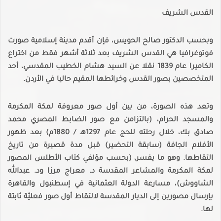
القدس الشريف
وبحسب الدكتور صالح الحويس، فإن أقدم مدينة إسلامية صورت
فوتوغرافيا هي القدس الشريف بعد ثلاثة أشهر فقط من اختراع
الكاميرا عام 1839 نقلا عن السيد هشام الخطيب المقدسي، أحد
المتخصصين بصور القدس وخرائطها المقيم حاليا في الأردن.
وتعد هذه الصورة، من بين أول صور معروفة لمكة المكرمة
والمسجد الحرام، (بالتزامن مع صور الضابط المصري محمد
صادق بك، خلال رحلته للحج عام 1297هـ / 1880م) بعد ظهور
الأفلام الجافة (سابقة التحضير) قبل مدة قصيرة من تاريخ
التقاطها. وهو ما يفسر، (بحسب مؤلفي كتاب الأطلس المصور
لمكة المكرمة والمشاعر المقدسة د. معراج مرزا ود. عبدالله
الشاووش)، مسارعة الدولة العثمانية في إسطنبول والقاهرة
بإرسال مصورين إلى الديار المقدسة لالتقاط أول صور فعليّة ثابتة
لها.