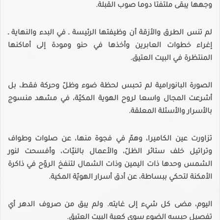
وجهها يبقى ملتفتا دوما صوب القبلة.
لم تنس الطرق والأزقة أن وظيفتها الرئيسة ـ في البدء والنهاية ـ
إغراء خطوات العابرين وأخذها في حنو ومودة إلى أماكنها
المنتظرة في البيت العتيق.
الصورة البانورامية لم تحبس لحظة ضوء وظلّ وحركة فقط، بل
أشرعت المجال واسعا لروح الهوية المكيّة، في مشهد منسوج
بالأسرار والأسئلة المعلقة.
تزاورت عين الكاميرا، وهمّ في فجوة منها، عن صلوات وطواف
وتراتيل خلف ستائر الظلّ، والأعمال بالنيّات، وأفسحت لنور
الشمس وحدها ذات اليمين وذات الشمال لتنفخ الروّح في ذاكرة
الأمكنة لتحكي ببساطة، عن أدق أسرار الهويّة المكية.
اليوم، مضى كل شيء إلى غايته. ولم يبق من صروف الدهر أي
تفصيل حبسه الضوء سوى كعبة البيت العتيق.