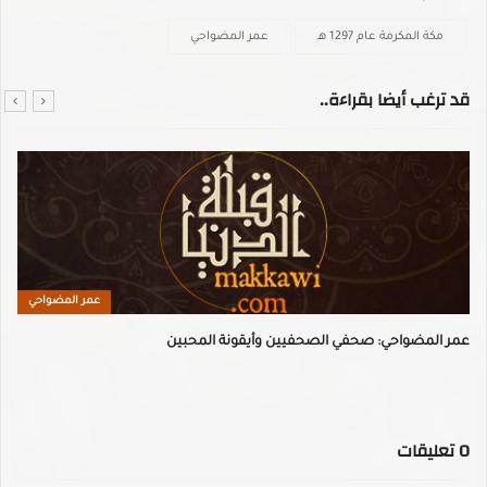
مكة المكرمة عام 1297 هـ
عمر المضواحي
قد ترغب أيضا بقراءة..
عمر المضواحي
عمر المضواحي: صحفي الصحفيين وأيقونة المحبين
0
تعليقات