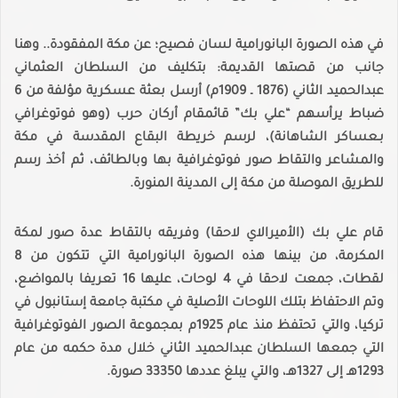
في هذه الصورة البانورامية لسان فصيح؛ عن مكة المفقودة.. وهنا
جانب من قصتها القديمة: بتكليف من السلطان العثماني
عبدالحميد الثاني (1876 ـ 1909م) أرسل بعثة عسكرية مؤلفة من 6
ضباط يرأسهم “علي بك” قائمقام أركان حرب (وهو فوتوغرافي
بـعساكر الشاهانة)، لرسم خريطة البقاع المقدسة في مكة
والمشاعر والتقاط صور فوتوغرافية بها وبالطائف، ثم أخذ رسم
للطريق الموصلة من مكة إلى المدينة المنورة.
قام علي بك (الأميرالاي لاحقا) وفريقه بالتقاط عدة صور لمكة
المكرمة، من بينها هذه الصورة البانورامية التي تتكون من 8
لقطات، جمعت لاحقا في 4 لوحات، عليها 16 تعريفا بالمواضع،
وتم الاحتفاظ بتلك اللوحات الأصلية في مكتبة جامعة إستانبول في
تركيا، والتي تحتفظ منذ عام 1925م بمجموعة الصور الفوتوغرافية
التي جمعها السلطان عبدالحميد الثاني خلال مدة حكمه من عام
1293هـ إلى 1327هـ، والتي يبلغ عددها 33350 صورة.