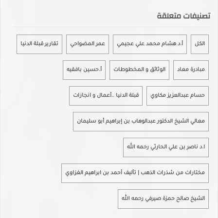
تصنيفات متعلقة
الكل
أ.د هشام محمد علي عجيمي
عمر المضواحي
تقارير قبلة الدنيا
مبادرة معاد
الوثائق و المخطوطات
أ.حسين بافقيه
حسام عبدالعزيز مكاوي
قبلة الدنيا ..أعمال و انجازات
معالي الشيخ الدكتور عبدالوهاب بن إبراهيم أبو سليمان
ا.د ناصر بن علي الحارثي رحمه الله
مختارات من شذرات الذهب | تأليف أحمد بن ابراهيم الغزاوي
الشيخ صالح حمزة صيرفي رحمه الله