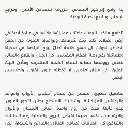
بدا وادي إبراهيم المقدس، مزروعا بمساكن الأنس، ومرابع
الإيمان، وينابيع الحياة اليومية.
تتدافع مناكب البيوت، وأعتاب عماراتها وكأنها في عبادة أبدية في
أرض الصلاة. كلما دنت شرفاتها ونوافذها الملونة من الحمى
الطاهر، تحولت إلى مهج جائعة تطلّ ببوح أفراحها في سكينة
وطمأنينة رغم رهبة المقام المقدس.. كلّ الجبال والقلاع والمباني
تنكس رؤوسها مهابة لسناء الكعبة المشرفة ومآذن البيت
العتيق، في ميزان هندسي لا تخطئه عيون القلوب وأحاسيس
البصر.
تفاصيل صغيرة، تتنفس من مسام أخشاب الأبواب والنوافذ
والرواشين المزركشة، وشبابيك الأسطح بطين الآجور الملون،
تبدو كأنها قُدت من روح واحدة. تتباين الأشكال والألوان
والارتفاعات، لكنها جميعا تفيض بالروح والمهابة رغم الاحتشاد
والتدافع. كل الطرقات تصافح المنازل والمرابع والأسواق، لكن