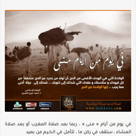
في يوم من أيام « مـنـى » ، ربما بعد صلاة المغرب أو بعد صلاة
العشاء ، ستقف في ركن ما ، تتأمل في الـخـيـم من بعيد