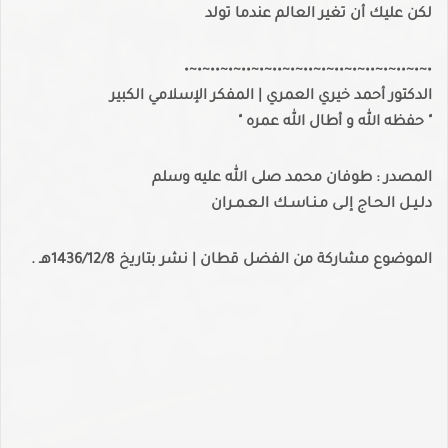
لكن عليك أن تغير العالم عندما تولد
•~•~••~•~••~•~••~•~••~•~••~•~••~•~••~•~•
الدكتور أحمد خيري العمري | المفكر الإسلامي الكبير
" حفظه الله و أطال الله عمره "
المصدر : طوفان محمد صلى الله عليه وسلم
دلـيـل الـحـاج إلـى مـنـاسـك الـعـمـران
الموضوع مشاركة من الفضل قطان | نشر بتاريخ 1436/12/8هـ .