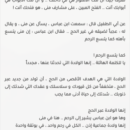
تعرف جيداً أن تلك الأسوار هي في داخلك .. و أن تلك الأبواب هي
أبوابك أنت .. الفتح المبين ، على مشارف منى ، هو فتحك أنت !
عن أبي الطفيل قال : سمعت ابن عباس ، يسأل عن منى ، و يقال
له : عجباً لضيقه في غير الحج .. فقال ابن عباس : إن منى يتسع
بأهله كما يتسع الرحم
كما يتسع الرحم !
يا للكلمة الهائلة .. إنها الولادة التي تحدثنا عنها ، مجدداً
الولادة التي هي الهدف الأقصى من الحج ، أن تولد من جديد عبر
الحج ، متخففاً من كل قيودك و سلاسلك و عقدك التي شدتك إلى
ذنوبك .. شدتك إلى حياة أدنى مما يجب
إنها الولادة عبر الحج
وها هو ابن عباس يشير إلى الرحم .. هنا في منى
إنها ولادة جماعية إذن .. الكل في رحم واحد ، في بوتقة واحدة