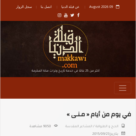
09 August 2026
عن قبلة الدنيا
اتصل بنا
سجل الزوار
أكثر من 25 عامًا في خدمة تاريـخ وتراث مكة المكرمة
في يوم من أيام « مـنـى »
الحــج و الطــوافة
/
المشاعر المقدسة
9050 مشاهدة
بتاريخ
2015/09/23