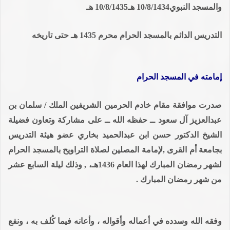
والمسجد النبوي10/8/1434 هـ10/8/1435 هـ
التدريس الدائم بالمسجد الحرام محرم 1435 هـ حتى تاريخه
إمامته في المسجد الحرام
صدرت موافقة مقام خادم الحرمين الشريفين الملك / سلمان بن
عبدالعزيز آل سعود ــ حفظه الله ــ على مشاركة وتعاون فضيلة
الشيخ الدكتور حسن ابن عبدالحميد بخاري عضو هيئة التدريس
بجامعة أم القرى ,لإمامة المصلين لصلاة التراويح بالمسجد الحرام
لشهر رمضان المبارك لهذا العام 1436هـ، , وذلك ليلة السابع عشر
من شهر رمضان المبارك .
وفقه الله وسدده في أعماله وأقواله ، وأعانه فيما كُلف به ، ونفع