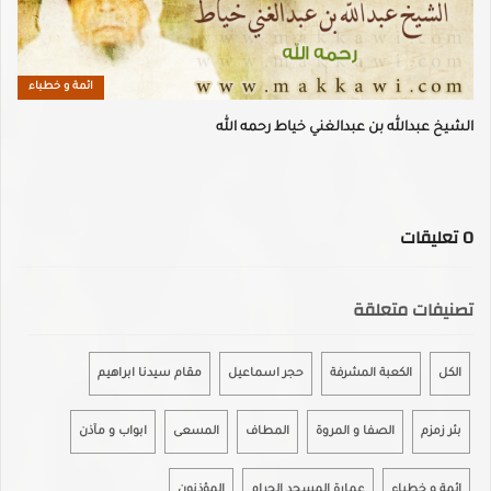
ائمة و خطباء
الشيخ عبدالله بن عبدالغني خياط رحمه الله
0
تعليقات
تصنيفات متعلقة
الكل
الكعبة المشرفة
حجر اسماعيل
مقام سيدنا ابراهيم
بئر زمزم
الصفا و المروة
المطاف
المسعى
ابواب و مآذن
ائمة و خطباء
عمارة المسجد الحرام
المؤذنون